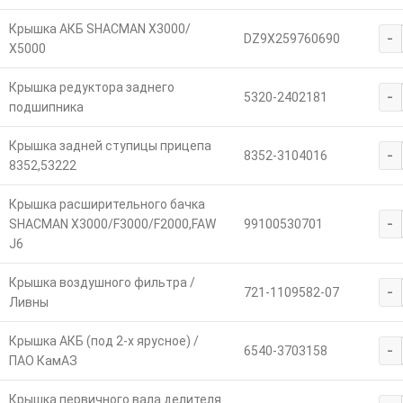
Крышка АКБ SHACMAN X3000/
-
DZ9X259760690
X5000
Крышка редуктора заднего
-
5320-2402181
подшипника
Крышка задней ступицы прицепа
-
8352-3104016
8352,53222
Крышка расширительного бачка
-
SHACMAN X3000/F3000/F2000,FAW
99100530701
J6
Крышка воздушного фильтра /
-
721-1109582-07
Ливны
Крышка АКБ (под 2-х ярусное) /
-
6540-3703158
ПАО КамАЗ
Крышка первичного вала делителя