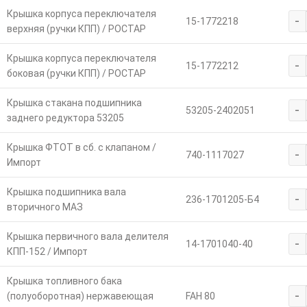
Крышка корпуса переключателя
-
15-1772218
верхняя (ручки КПП) / РОСТАР
Крышка корпуса переключателя
-
15-1772212
боковая (ручки КПП) / РОСТАР
Крышка стакана подшипника
-
53205-2402051
заднего редуктора 53205
Крышка ФТОТ в сб. с клапаном /
-
740-1117027
Импорт
Крышка подшипника вала
-
236-1701205-Б4
вторичного МАЗ
Крышка первичного вала делителя
-
14-1701040-40
КПП-152 / Импорт
Крышка топливного бака
-
(полуоборотная) нержавеющая
FAH 80