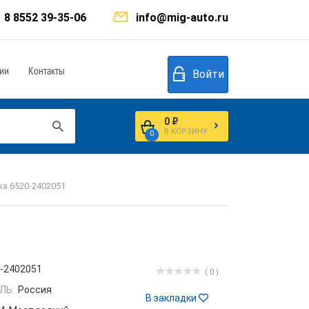
8 8552 39-35-06
info@mig-auto.ru
ии
Контакты
Войти
0 ₽
В КОРЗИНУ
0
а 6520-2402051
-2402051
( 0 )
ЛЬ:
Россия
В закладки