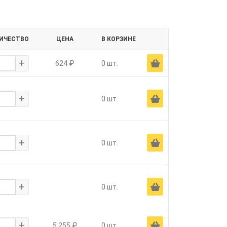
ИЧЕСТВО
ЦЕНА
В КОРЗИНЕ
+
Ä
624 ₽
0 шт.
+
Ä
0 шт.
+
Ä
0 шт.
+
Ä
0 шт.
+
Ä
5 255 ₽
0 шт.