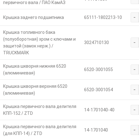
первичного вала / ПАО КамАЗ
-
Крышка заднего подшипника
65111-1802213-10
Крышка топливного бака
(полуоборотная) хром с ключами и
-
3024710130
защитой (замок нерж.) /
TRUCKMARK
Крышка шкворня нижняя 6520
-
6520-3001055
(алюминиевая)
Крышка шкворня верхняя 6520
-
6520-3001054
(алюминиевая)
Крышка первичного вала делителя
-
14-1701040-40
КПП-152 / ZTD
Крышка первичного вала делителя
-
14-1701040
(для КПП-14) / ZTD