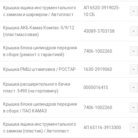
Крышка ящика инструментального
АП 6520-3919025-
-
с замком и шарниром / Автопласт
10 СБ
Крышка АКБ Камаз Компас-5/9/12
-
43089-3703158
(пластмассовая)
Крышка блока цилиндров передняя
-
7406-1002260
в сборе (ремонт с гарантией)
-
Крышка РМШ штамповка / РОСТАР
1630-2919060
Крышка расширительного бачка
-
0005016415
пласт. 5490 (на горловину)
Крышка блока цилиндров передняя
-
7406-1002260
в сборе / ПАО КАМАЗ
Крышка ящика инструментального
-
АП 65116-3913300
с замком (пластик) / Автопласт