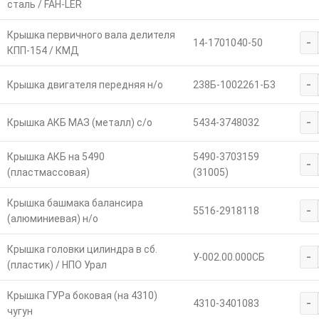
сталь / FAH-LER
Крышка первичного вала делителя
-
14-1701040-50
КПП-154 / КМД
-
Крышка двигателя передняя н/о
238Б-1002261-Б3
-
Крышка АКБ МАЗ (металл) с/о
5434-3748032
Крышка АКБ на 5490
5490-3703159
-
(пластмассовая)
(31005)
Крышка башмака балансира
-
5516-2918118
(алюминиевая) н/о
Крышка головки цилиндра в сб.
-
У-002.00.000СБ
(пластик) / НПО Урал
Крышка ГУРа боковая (на 4310)
-
4310-3401083
чугун