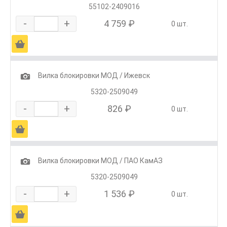
55102-2409016
-
+
4 759 ₽
0 шт.
Ä
1
Вилка блокировки МОД / Ижевск
5320-2509049
-
+
826 ₽
0 шт.
Ä
1
Вилка блокировки МОД / ПАО КамАЗ
5320-2509049
-
+
1 536 ₽
0 шт.
Ä