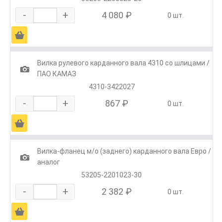
-
+
4 080 ₽
0 шт.
Ä
Вилка рулевого карданного вала 4310 со шлицами /
1
ПАО КАМАЗ
4310-3422027
-
+
867 ₽
0 шт.
Ä
Вилка-фланец м/о (заднего) карданного вала Евро /
1
аналог
53205-2201023-30
-
+
2 382 ₽
0 шт.
Ä