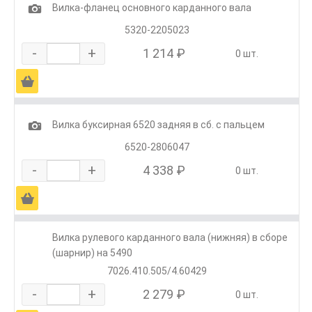
1
Вилка-фланец основного карданного вала
5320-2205023
-
+
1 214 ₽
0 шт.
Ä
1
Вилка буксирная 6520 задняя в сб. с пальцем
6520-2806047
-
+
4 338 ₽
0 шт.
Ä
Вилка рулевого карданного вала (нижняя) в сборе
(шарнир) на 5490
7026.410.505/4.60429
-
+
2 279 ₽
0 шт.