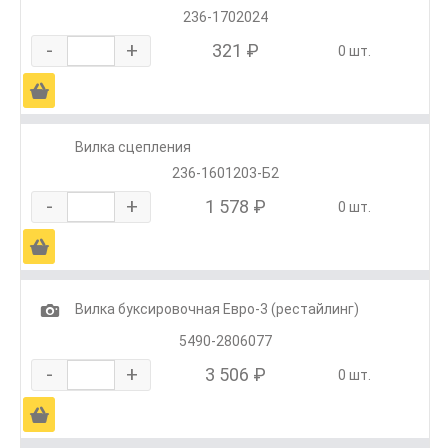
236-1702024
-
+
321 ₽
0 шт.
Ä
Вилка сцепления
236-1601203-Б2
-
+
1 578 ₽
0 шт.
Ä
1
Вилка буксировочная Евро-3 (рестайлинг)
5490-2806077
-
+
3 506 ₽
0 шт.
Ä