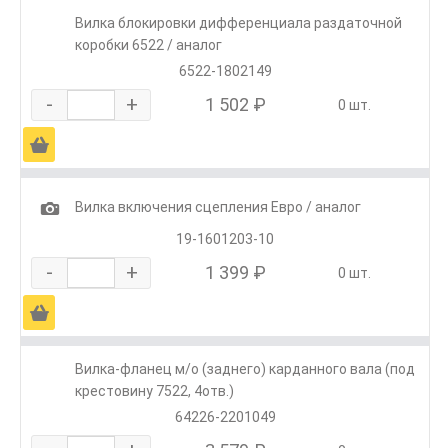
Вилка блокировки дифференциала раздаточной
коробки 6522 / аналог
6522-1802149
-
+
1 502 ₽
0 шт.
Ä
1
Вилка включения сцепления Евро / аналог
19-1601203-10
-
+
1 399 ₽
0 шт.
Ä
Вилка-фланец м/о (заднего) карданного вала (под
крестовину 7522, 4отв.)
64226-2201049