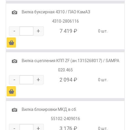
1
Вилка буксирная 4310 / ПАО КамАЗ
4310-2806116
-
+
7 419 ₽
0 шт.
Ä
1
Вилка сцепления КПП ZF (ан.1315268017) / SAMPA
020.465
-
+
2 094 ₽
0 шт.
Ä
1
Вилка блокировки МКД в сб.
55102-2409016
-
+
3 176 ₽
0 шт.