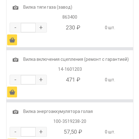
1
Вилка тяги газа (завод)
863400
-
+
230 ₽
0 шт.
Ä
1
Вилка включения сцепления (ремонт с гарантией)
14-1601203
-
+
471 ₽
0 шт.
Ä
1
Вилка энергоаккумулятора голая
100-3519238-20
-
+
57,50 ₽
0 шт.