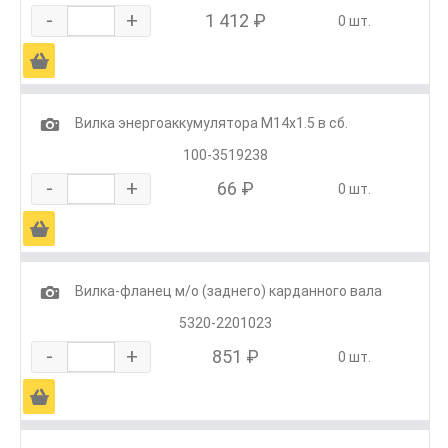
-
+
1 412 ₽
0 шт.
Ä
1
Вилка энергоаккумулятора М14х1.5 в сб.
100-3519238
-
+
66 ₽
0 шт.
Ä
1
Вилка-фланец м/о (заднего) карданного вала
5320-2201023
-
+
851 ₽
0 шт.
Ä