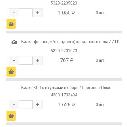
5320-2205023
-
+
1 050 ₽
0 шт.
Ä
1
Вилка-фланец м/о (заднего) карданного вала / ZTD
5320-2201023
-
+
767 ₽
0 шт.
Ä
Вилка КПП с втулками в сборе / Прогресс-Плюс
4308-1703494
-
+
1 628 ₽
0 шт.
Ä