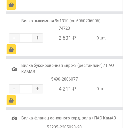
Ä
Вилка выжимная 9s1310 (ан.6060206006)
74723
-
+
2 601 ₽
0 шт.
Ä
Вилка буксировочная Евро-3 (рестайлинг) / ПАО
1
КАМАЗ
5490-2806077
-
+
4 211 ₽
0 шт.
Ä
1
Вилка-фланец основного кард. вала / ПАО КамАЗ
53205-2205023-20