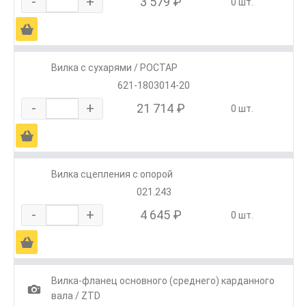
-
+
3 579 ₽
0 шт.
Ä
Вилка с сухарями / РОСТАР
621-1803014-20
-
+
21 714 ₽
0 шт.
Ä
Вилка сцепления с опорой
021.243
-
+
4 645 ₽
0 шт.
Ä
Вилка-фланец основного (среднего) карданного
1
вала / ZTD