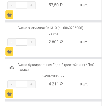
-
+
57,50 ₽
0 шт.
Ä
Вилка выжимная 9s1310 (ан.6060206006)
74723
-
+
2 601 ₽
0 шт.
Ä
Вилка буксировочная Евро-3 (рестайлинг) / ПАО
1
КАМАЗ
5490-2806077
-
+
4 211 ₽
0 шт.
Ä