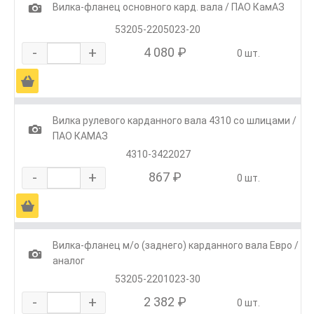
1
Вилка-фланец основного кард. вала / ПАО КамАЗ
53205-2205023-20
-
+
4 080 ₽
0 шт.
Ä
Вилка рулевого карданного вала 4310 со шлицами /
1
ПАО КАМАЗ
4310-3422027
-
+
867 ₽
0 шт.
Ä
Вилка-фланец м/о (заднего) карданного вала Евро /
1
аналог
53205-2201023-30
-
+
2 382 ₽
0 шт.