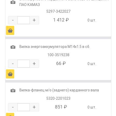
1
ПАО КАМАЗ
5297-3422027
-
+
1 412 ₽
0 шт.
Ä
1
Вилка энергоаккумулятора М14х1.5 в сб.
100-3519238
-
+
66 ₽
0 шт.
Ä
1
Вилка-фланец м/о (заднего) карданного вала
5320-2201023
-
+
851 ₽
0 шт.