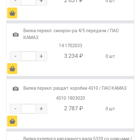
-
+
2 631 ₽
0 шт.
Ä
Вилка перекл. синхрон-ра 4/5 передачи / ПАО
1
КАМАЗ
14.1702033
-
+
3 234 ₽
0 шт.
Ä
1
Вилка перекл. раздат. коробки 4310 / ПАО КАМАЗ
4310-1803020
-
+
2 787 ₽
0 шт.
Ä
Вилка рулевого карданного вала 5320 со шлицами /