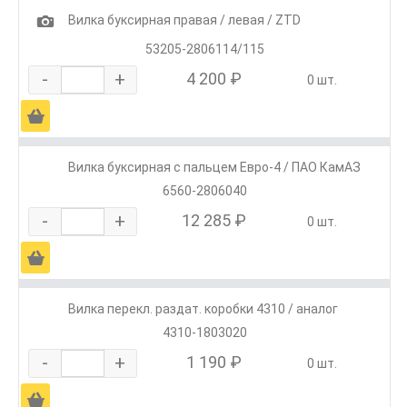
1
Вилка буксирная правая / левая / ZTD
53205-2806114/115
-
+
4 200 ₽
0 шт.
Ä
Вилка буксирная с пальцем Евро-4 / ПАО КамАЗ
6560-2806040
-
+
12 285 ₽
0 шт.
Ä
Вилка перекл. раздат. коробки 4310 / аналог
4310-1803020
-
+
1 190 ₽
0 шт.
Ä