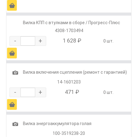
Ä
Вилка КПП с втулками в сборе / Прогресс-Плюс
4308-1703494
-
+
1 628 ₽
0 шт.
Ä
1
Вилка включения сцепления (ремонт с гарантией)
14-1601203
-
+
471 ₽
0 шт.
Ä
1
Вилка энергоаккумулятора голая
100-3519238-20