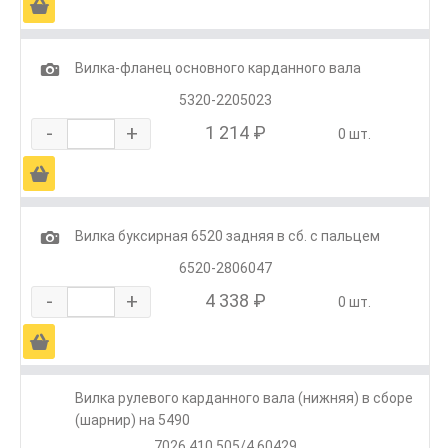
Ä
1
Вилка-фланец основного карданного вала
5320-2205023
-
+
1 214 ₽
0 шт.
Ä
1
Вилка буксирная 6520 задняя в сб. с пальцем
6520-2806047
-
+
4 338 ₽
0 шт.
Ä
Вилка рулевого карданного вала (нижняя) в сборе
(шарнир) на 5490
7026.410.505/4.60429