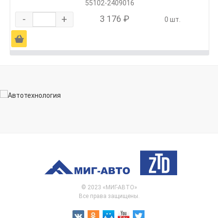
55102-2409016
-
+
3 176 ₽
0 шт.
Ä
© 2023 «МИГ-АВТО»
Все права защищены.