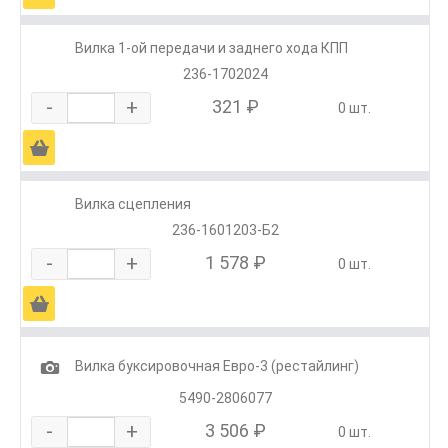
Вилка 1-ой передачи и заднего хода КПП
236-1702024
-
+
321 ₽
0 шт.
Ä
Вилка сцепления
236-1601203-Б2
-
+
1 578 ₽
0 шт.
Ä
1
Вилка буксировочная Евро-3 (рестайлинг)
5490-2806077
-
+
3 506 ₽
0 шт.