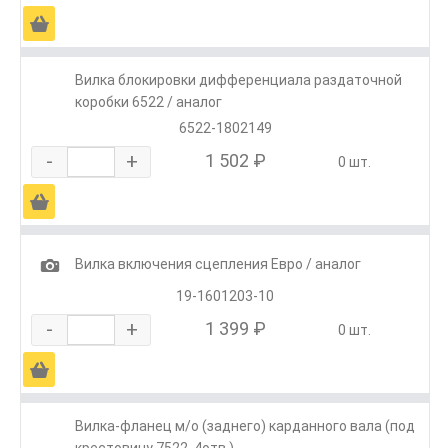
Ä
Вилка блокировки дифференциала раздаточной
коробки 6522 / аналог
6522-1802149
-
+
1 502 ₽
0 шт.
Ä
1
Вилка включения сцепления Евро / аналог
19-1601203-10
-
+
1 399 ₽
0 шт.
Ä
Вилка-фланец м/о (заднего) карданного вала (под
крестовину 7522, 4отв.)