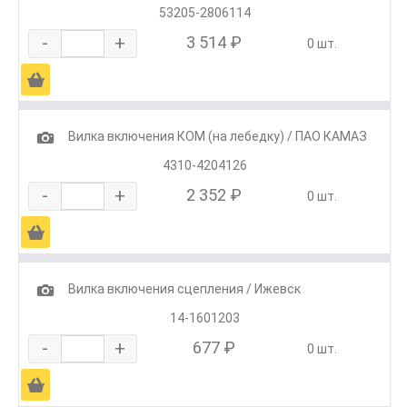
53205-2806114
-
+
3 514 ₽
0 шт.
Ä
1
Вилка включения КОМ (на лебедку) / ПАО КАМАЗ
4310-4204126
-
+
2 352 ₽
0 шт.
Ä
1
Вилка включения сцепления / Ижевск
14-1601203
-
+
677 ₽
0 шт.
Ä