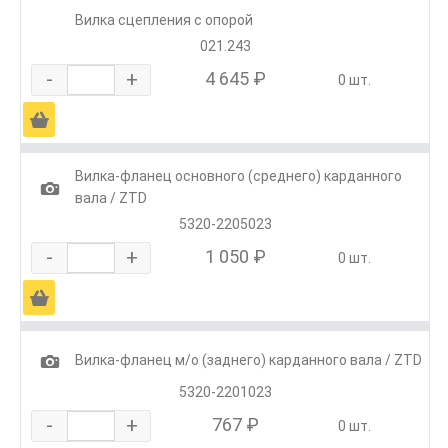
Вилка сцепления с опорой
021.243
-
+
4 645 ₽
0 шт.
Ä
Вилка-фланец основного (среднего) карданного
1
вала / ZTD
5320-2205023
-
+
1 050 ₽
0 шт.
Ä
1
Вилка-фланец м/о (заднего) карданного вала / ZTD
5320-2201023
-
+
767 ₽
0 шт.