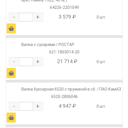
64226-2201049
-
+
3 579 ₽
0 шт.
Ä
Вилка с сухарями / РОСТАР
621-1803014-20
-
+
21 714 ₽
0 шт.
Ä
Вилка буксирная 6520 с пружиной в сб. / ПАО КамАЗ
6520-2806046
-
+
4 947 ₽
0 шт.
Ä