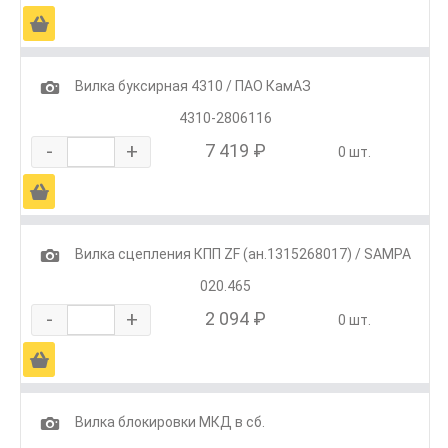
Ä
1
Вилка буксирная 4310 / ПАО КамАЗ
4310-2806116
-
+
7 419 ₽
0 шт.
Ä
1
Вилка сцепления КПП ZF (ан.1315268017) / SAMPA
020.465
-
+
2 094 ₽
0 шт.
Ä
1
Вилка блокировки МКД в сб.