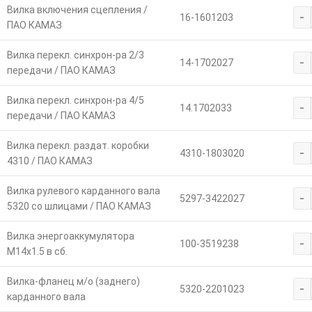
Вилка включения сцепления /
-
16-1601203
ПАО КАМАЗ
Вилка перекл. синхрон-ра 2/3
-
14-1702027
передачи / ПАО КАМАЗ
Вилка перекл. синхрон-ра 4/5
-
14.1702033
передачи / ПАО КАМАЗ
Вилка перекл. раздат. коробки
-
4310-1803020
4310 / ПАО КАМАЗ
Вилка рулевого карданного вала
-
5297-3422027
5320 со шлицами / ПАО КАМАЗ
Вилка энергоаккумулятора
-
100-3519238
М14х1.5 в сб.
Вилка-фланец м/о (заднего)
-
5320-2201023
карданного вала