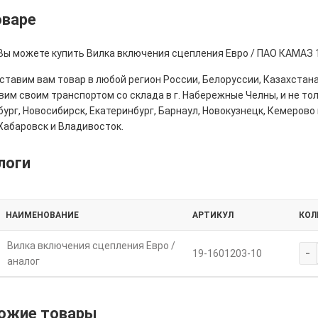
оваре
 Вы можете купить Вилка включения сцепления Евро / ПАО КАМАЗ 1
тавим вам товар в любой регион России, Белоруссии, Казахстана
им своим транспортом со склада в г. Набережные Челны, и не толь
ург, Новосибирск, Екатеринбург, Барнаул, Новокузнецк, Кемерово 
Хабаровск и Владивосток.
логи
НАИМЕНОВАНИЕ
АРТИКУЛ
КОЛ
Вилка включения сцепления Евро /
-
19-1601203-10
аналог
ожие товары