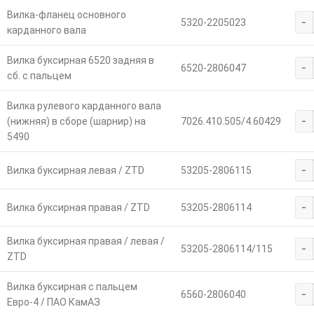
Вилка-фланец основного
-
5320-2205023
карданного вала
Вилка буксирная 6520 задняя в
-
6520-2806047
сб. с пальцем
Вилка рулевого карданного вала
-
(нижняя) в сборе (шарнир) на
7026.410.505/4.60429
5490
-
Вилка буксирная левая / ZTD
53205-2806115
-
Вилка буксирная правая / ZTD
53205-2806114
Вилка буксирная правая / левая /
-
53205-2806114/115
ZTD
Вилка буксирная с пальцем
-
6560-2806040
Евро-4 / ПАО КамАЗ