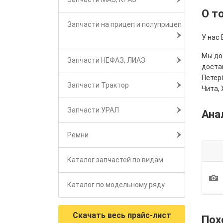
О т
Запчасти на прицеп и полуприцеп
У нас
Мы дос
Запчасти НЕФАЗ, ЛИАЗ
достав
Петерб
Запчасти Трактор
Чита, 
Запчасти УРАЛ
Ана
Ремни
Каталог запчастей по видам
1
Каталог по модельному ряду
Скачать весь прайс-лист
Пох