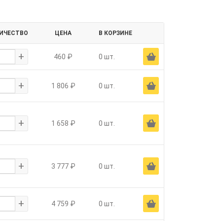
ИЧЕСТВО
ЦЕНА
В КОРЗИНЕ
+
Ä
460 ₽
0 шт.
+
Ä
1 806 ₽
0 шт.
+
Ä
1 658 ₽
0 шт.
+
Ä
3 777 ₽
0 шт.
+
Ä
4 759 ₽
0 шт.