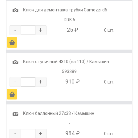
1
Ключ для демонтажа трубки Camozzi d6
DRK 6
-
+
25 ₽
0 шт.
Ä
1
Ключ ступичный 4310 (на 110) / Камышин
593389
-
+
910 ₽
0 шт.
Ä
1
Ключ баллонный 27х38 / Камышин
-
-
+
984 ₽
0 шт.