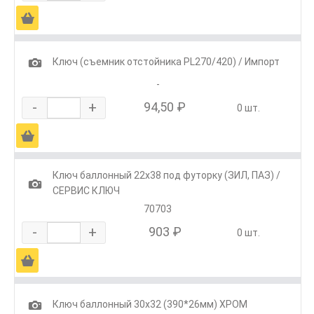
Ä
1
Ключ (съемник отстойника PL270/420) / Импорт
-
-
+
94,50 ₽
0 шт.
Ä
Ключ баллонный 22х38 под футорку (ЗИЛ, ПАЗ) /
1
СЕРВИС КЛЮЧ
70703
-
+
903 ₽
0 шт.
Ä
1
Ключ баллонный 30х32 (390*26мм) ХРОМ