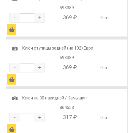
593389
-
+
369 ₽
0 шт.
Ä
1
Ключ ступицы задней (на 102) Евро
593389
-
+
369 ₽
0 шт.
Ä
1
Ключ на 30 накидной / Камышин
864558
-
+
317 ₽
0 шт.
Ä