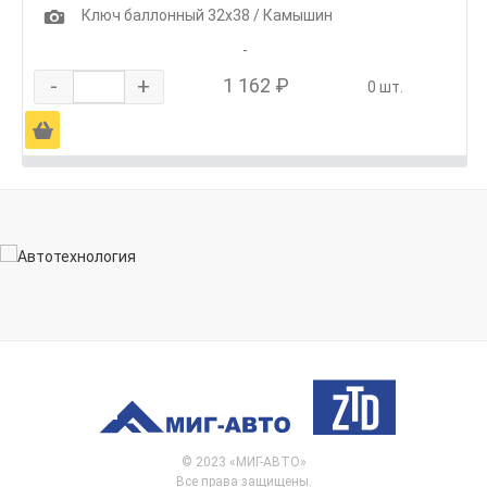
1
Ключ баллонный 32х38 / Камышин
-
-
+
1 162 ₽
0 шт.
Ä
© 2023 «МИГ-АВТО»
Все права защищены.