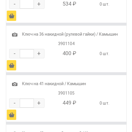
-
+
534 ₽
0 шт.
Ä
1
Ключ на 36 накидной (рулевой гайки) / Камышин
3901104
-
+
400 ₽
0 шт.
Ä
1
Ключ на 41 накидной / Камышин
3901105
-
+
449 ₽
0 шт.
Ä