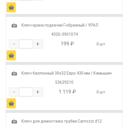
Ä
1
Ключ крана подкачки Г-образный / УРАЛ
4320-3901074
-
+
199 ₽
0 шт.
Ä
1
Ключ баллонный 30х32 Евро 430 мм / Камышин
53629210
-
+
1 119 ₽
0 шт.
Ä
1
Ключ для демонтажа трубки Camozzi d12