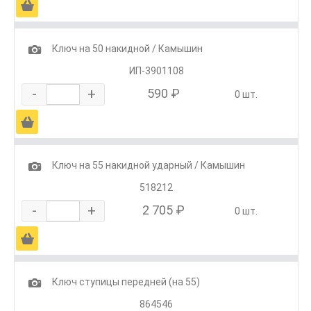
Ä
1
Ключ на 50 накидной / Камышин
ИП-3901108
-
+
590 ₽
0 шт.
Ä
1
Ключ на 55 накидной ударный / Камышин
518212
-
+
2 705 ₽
0 шт.
Ä
1
Ключ ступицы передней (на 55)
864546