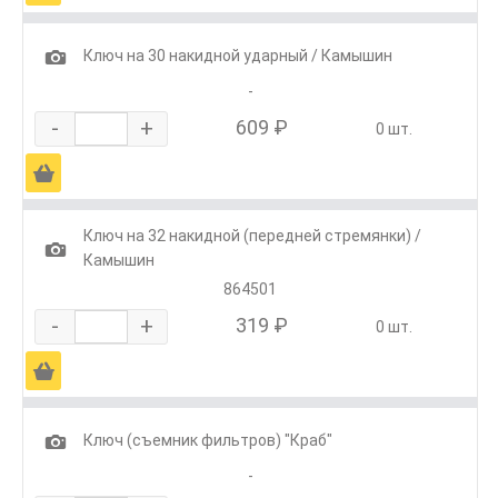
1
Ключ на 30 накидной ударный / Камышин
-
-
+
609 ₽
0 шт.
Ä
Ключ на 32 накидной (передней стремянки) /
1
Камышин
864501
-
+
319 ₽
0 шт.
Ä
1
Ключ (съемник фильтров) "Краб"
-