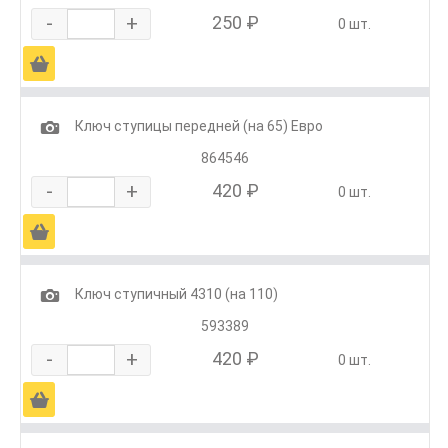
-
+
250 ₽
0 шт.
Ä
1
Ключ ступицы передней (на 65) Евро
864546
-
+
420 ₽
0 шт.
Ä
1
Ключ ступичный 4310 (на 110)
593389
-
+
420 ₽
0 шт.
Ä