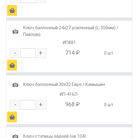
Ä
Ключ баллонный 24х27 усиленный (L-350мм) /
1
Павлово
ИП881
-
+
714 ₽
0 шт.
Ä
1
Ключ баллонный 30х32 Евро / Камышин
ИП-416Л-
-
+
968 ₽
0 шт.
Ä
1
Ключ ступицы задней (на 104)