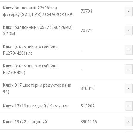
Ключ баллонный 22х38 под
-
70703
футорку (ЗИЛ, ПАЗ) / СЕРВИС КЛЮЧ
Ключ баллонный 30х32 (390*26мм)
-
70771
ХРОМ
Ключ (съемник отстойника
-
-
PL270/420) н/о
Ключ (съемник отстойника
-
-
PL270/420)
Ключ 017 шестерни редуктора (на
-
810410
96)
-
Ключ 17х19 накидной / Камышин
513202
-
Ключ 19х22 торцовый
3901115