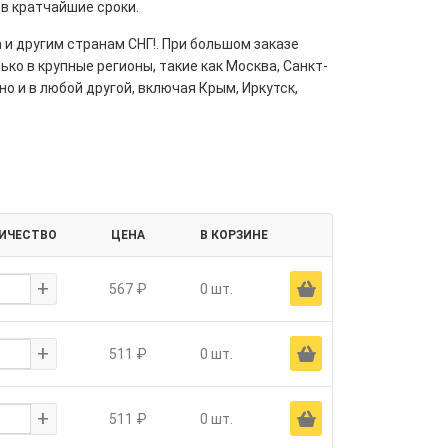
 в кратчайшие сроки.
 и другим странам СНГ!. При большом заказе
ко в крупные регионы, такие как Москва, Санкт-
но и в любой другой, включая Крым, Иркутск,
ИЧЕСТВО
ЦЕНА
В КОРЗИНЕ
+
Ä
567 ₽
0 шт.
+
Ä
511 ₽
0 шт.
+
Ä
511 ₽
0 шт.