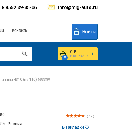
8 8552 39-35-06
info@mig-auto.ru
ии
Контакты
Войти
0 ₽
В КОРЗИНУ
0
пичный 4310 (на 110) 593389
389
( 17 )
ЛЬ:
Россия
В закладки