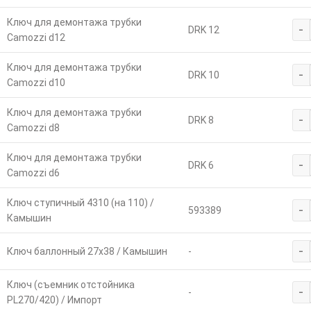
Ключ для демонтажа трубки
-
DRK 12
Camozzi d12
Ключ для демонтажа трубки
-
DRK 10
Camozzi d10
Ключ для демонтажа трубки
-
DRK 8
Camozzi d8
Ключ для демонтажа трубки
-
DRK 6
Camozzi d6
Ключ ступичный 4310 (на 110) /
-
593389
Камышин
-
Ключ баллонный 27х38 / Камышин
-
Ключ (съемник отстойника
-
-
PL270/420) / Импорт