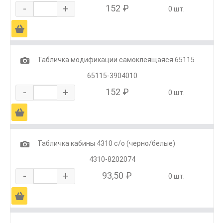
-
+
152 ₽
0 шт.
Ä
1
Табличка модификации самоклеящаяся 65115
65115-3904010
-
+
152 ₽
0 шт.
Ä
1
Табличка кабины 4310 с/о (черно/белые)
4310-8202074
-
+
93,50 ₽
0 шт.
Ä