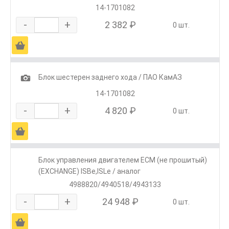
14-1701082
-
+
2 382 ₽
0 шт.
Ä
1
Блок шестерен заднего хода / ПАО КамАЗ
14-1701082
-
+
4 820 ₽
0 шт.
Ä
Блок управления двигателем ECM (не прошитый)
(EXCHANGE) ISBe,ISLe / аналог
4988820/4940518/4943133
-
+
24 948 ₽
0 шт.
Ä