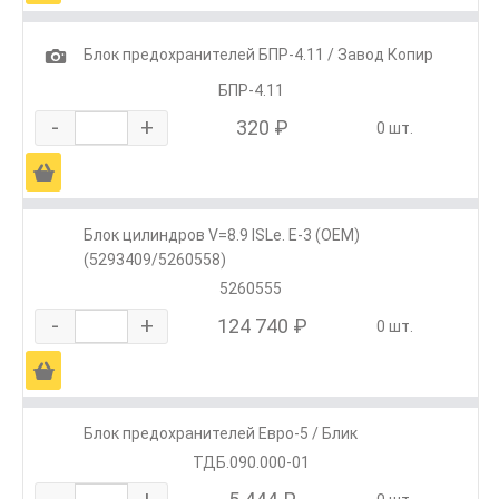
1
Блок предохранителей БПР-4.11 / Завод Копир
БПР-4.11
-
+
320 ₽
0 шт.
Ä
Блок цилиндров V=8.9 ISLe. E-3 (ОЕМ)
(5293409/5260558)
5260555
-
+
124 740 ₽
0 шт.
Ä
Блок предохранителей Евро-5 / Блик
ТДБ.090.000-01