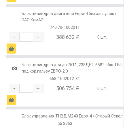
Блок цилиндров двигателя Евро-4 без заглушек /
ПАО КамАЗ
740.70-1002011
-
+
388 632 ₽
0 шт.
Ä
Блок цилиндров для дв.7511, 238ДЕ2, 6582 общ. ГБЦ
1
под кор.гильзу ЕВРО-2,3
658-1002012-31
-
+
506 754 ₽
0 шт.
Ä
Блок управления ТНВД М240 Евро-4 / Старый Оскол
55.3763