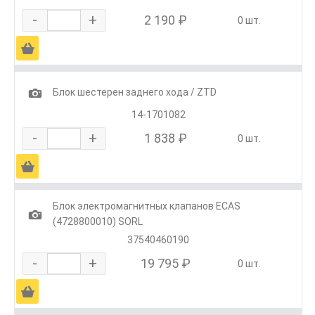
-
+
2 190 ₽
0 шт.
Ä
1
Блок шестерен заднего хода / ZTD
14-1701082
-
+
1 838 ₽
0 шт.
Ä
Блок электромагнитных клапанов ECAS
1
(4728800010) SORL
37540460190
-
+
19 795 ₽
0 шт.
Ä