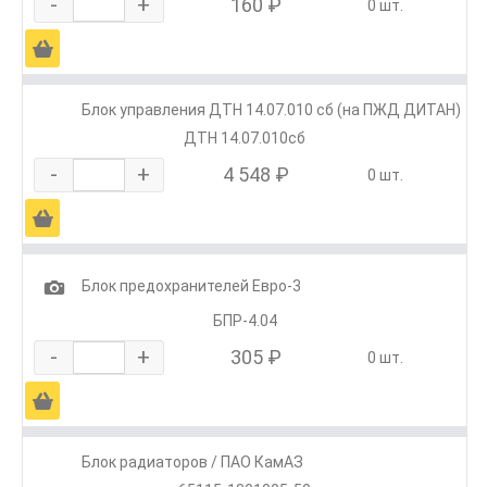
-
+
160 ₽
0 шт.
Ä
Блок управления ДТН 14.07.010 сб (на ПЖД ДИТАН)
ДТН 14.07.010сб
-
+
4 548 ₽
0 шт.
Ä
1
Блок предохранителей Евро-3
БПР-4.04
-
+
305 ₽
0 шт.
Ä
Блок радиаторов / ПАО КамАЗ