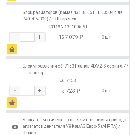
Блок радиаторов (Камаз 43118, 65111, 53504 с дв.
740.705-300) / г. Шадринск
43118А-1301005-51
-
+
127 079 ₽
0 шт.
Ä
Блок управления сб. 7153 Планар 4DM2-S серии 6,7 /
Теплостар
сб. 7153
-
+
3 723 ₽
0 шт.
Ä
Блок автоматического натяжителя ремня привода
1
агрегатов двигателя V8 КамАЗ Евро-5 (АНРПА) /
Полюс