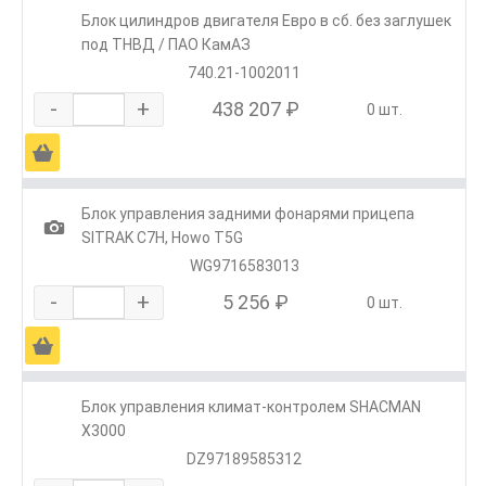
Блок цилиндров двигателя Евро в сб. без заглушек
под ТНВД / ПАО КамАЗ
740.21-1002011
-
+
438 207 ₽
0 шт.
Ä
Блок управления задними фонарями прицепа
1
SITRAK C7H, Howo T5G
WG9716583013
-
+
5 256 ₽
0 шт.
Ä
Блок управления климат-контролем SHACMAN
X3000
DZ97189585312