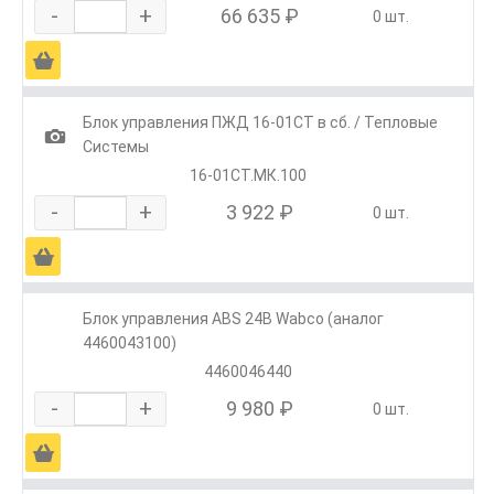
-
+
66 635 ₽
0 шт.
Ä
Блок управления ПЖД 16-01СТ в сб. / Тепловые
1
Системы
16-01СТ.МК.100
-
+
3 922 ₽
0 шт.
Ä
Блок управления ABS 24В Wabco (аналог
4460043100)
4460046440
-
+
9 980 ₽
0 шт.
Ä