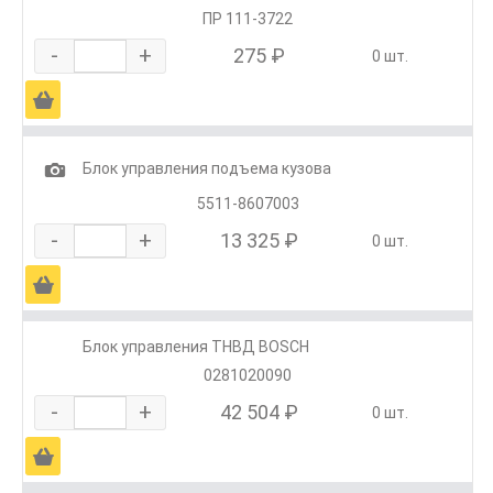
ПР 111-3722
-
+
275 ₽
0 шт.
Ä
1
Блок управления подъема кузова
5511-8607003
-
+
13 325 ₽
0 шт.
Ä
Блок управления ТНВД BOSCH
0281020090
-
+
42 504 ₽
0 шт.
Ä