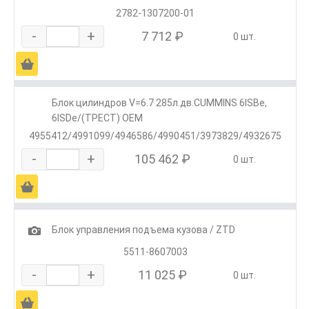
2782-1307200-01
-
+
7 712 ₽
0 шт.
Ä
Блок цилиндров V=6.7 285л.дв.CUMMINS 6ISBe,
6ISDe/(ТРЕСТ) OEM
4955412/4991099/4946586/4990451/3973829/4932675
-
+
105 462 ₽
0 шт.
Ä
1
Блок управления подъема кузова / ZTD
5511-8607003
-
+
11 025 ₽
0 шт.
Ä