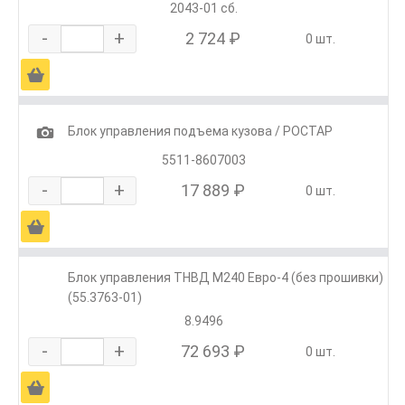
2043-01 сб.
-
+
2 724 ₽
0 шт.
Ä
1
Блок управления подъема кузова / РОСТАР
5511-8607003
-
+
17 889 ₽
0 шт.
Ä
Блок управления ТНВД М240 Евро-4 (без прошивки)
(55.3763-01)
8.9496
-
+
72 693 ₽
0 шт.
Ä