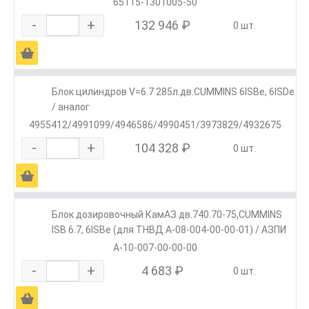
65115-1301005-50
-
+
132 946 ₽
0 шт.
Ä
Блок цилиндров V=6.7 285л.дв.CUMMINS 6ISBe, 6ISDe
/ аналог
4955412/4991099/4946586/4990451/3973829/4932675
-
+
104 328 ₽
0 шт.
Ä
Блок дозировочный КамАЗ дв.740.70-75,CUMMINS
ISB 6.7, 6ISBe (для ТНВД А-08-004-00-00-01) / АЗПИ
А-10-007-00-00-00
-
+
4 683 ₽
0 шт.
Ä