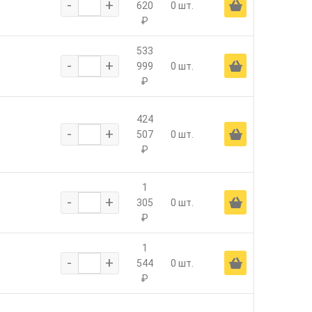
-
+
Ä
620
0 шт.
₽
533
-
+
Ä
999
0 шт.
₽
424
-
+
Ä
507
0 шт.
₽
1
-
+
Ä
305
0 шт.
₽
1
-
+
Ä
544
0 шт.
₽