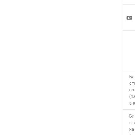
1
Бл
ст
на
(п
ан
Бл
ст
на