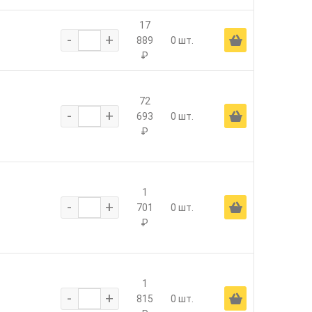
17
-
+
Ä
889
0 шт.
₽
72
-
+
Ä
693
0 шт.
₽
1
-
+
Ä
701
0 шт.
₽
1
-
+
Ä
815
0 шт.