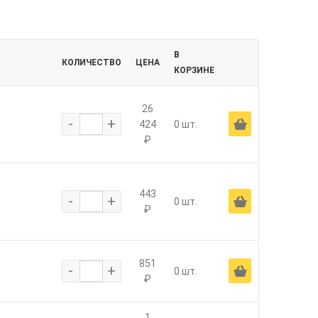
В
КОЛИЧЕСТВО
ЦЕНА
КОРЗИНЕ
26
-
+
Ä
424
0 шт.
₽
443
-
+
Ä
0 шт.
₽
851
-
+
Ä
0 шт.
₽
1