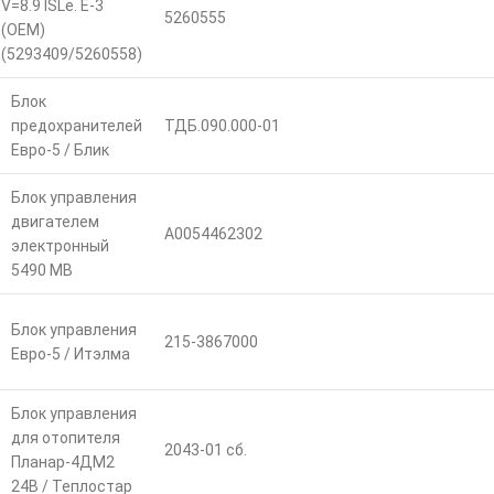
V=8.9 ISLe. E-3
5260555
(ОЕМ)
(5293409/5260558)
Блок
предохранителей
ТДБ.090.000-01
Евро-5 / Блик
Блок управления
двигателем
А0054462302
электронный
5490 MB
Блок управления
215-3867000
Евро-5 / Итэлма
Блок управления
для отопителя
2043-01 сб.
Планар-4ДМ2
24В / Теплостар