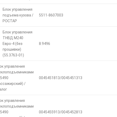
Блок управления
подъема кузова /
5511-8607003
РОСТАР
Блок управления
ТНВД М240
Евро-4 (без
8.9496
прошивки)
(55.3763-01)
ок управления
еклоподъемниками
 5490
0045451813/0045451313
ассажирский) /
алог
ок управления
еклоподъемниками
 5490
0045455913/0045452813