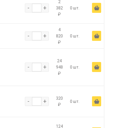
2
-
+
Ä
382
0 шт.
₽
4
-
+
Ä
820
0 шт.
₽
24
-
+
Ä
948
0 шт.
₽
320
-
+
Ä
0 шт.
₽
124