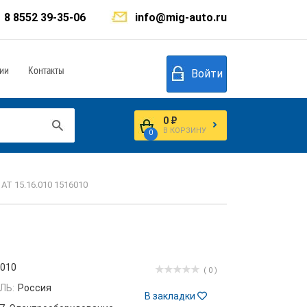
8 8552 39-35-06
info@mig-auto.ru
ии
Контакты
Войти
0 ₽
В КОРЗИНУ
0
АТ 15.16.010 1516010
6010
( 0 )
ЛЬ:
Россия
В закладки