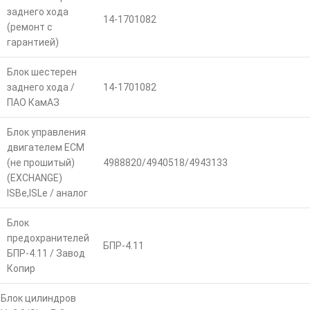
заднего хода
14-1701082
(ремонт с
гарантией)
Блок шестерен
заднего хода /
14-1701082
ПАО КамАЗ
Блок управления
двигателем ECM
(не прошитый)
4988820/4940518/4943133
(EXCHANGE)
ISBe,ISLe / аналог
Блок
предохранителей
БПР-4.11
БПР-4.11 / Завод
Копир
Блок цилиндров