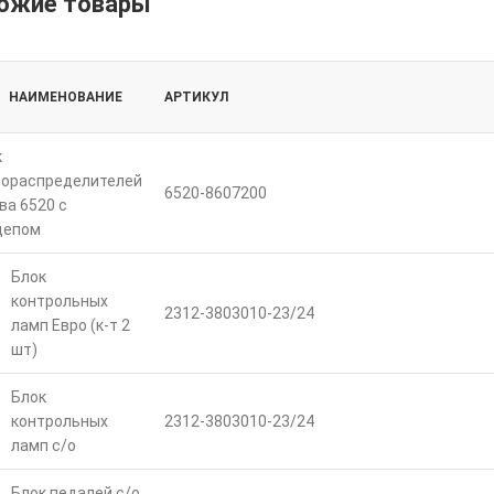
ожие товары
НАИМЕНОВАНИЕ
АРТИКУЛ
к
рораспределителей
6520-8607200
ва 6520 с
цепом
Блок
контрольных
2312-3803010-23/24
ламп Евро (к-т 2
шт)
Блок
контрольных
2312-3803010-23/24
ламп с/о
Блок педалей с/о