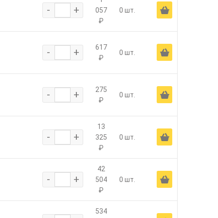
-
+
Ä
057
0 шт.
₽
617
-
+
Ä
0 шт.
₽
275
-
+
Ä
0 шт.
₽
13
-
+
Ä
325
0 шт.
₽
42
-
+
Ä
504
0 шт.
₽
534