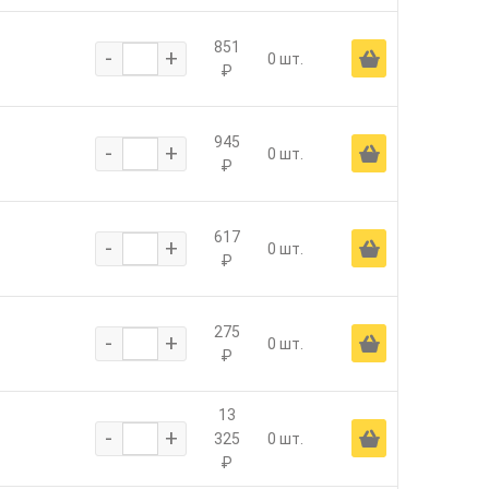
851
-
+
Ä
0 шт.
₽
945
-
+
Ä
0 шт.
₽
617
-
+
Ä
0 шт.
₽
275
-
+
Ä
0 шт.
₽
13
-
+
Ä
325
0 шт.
₽