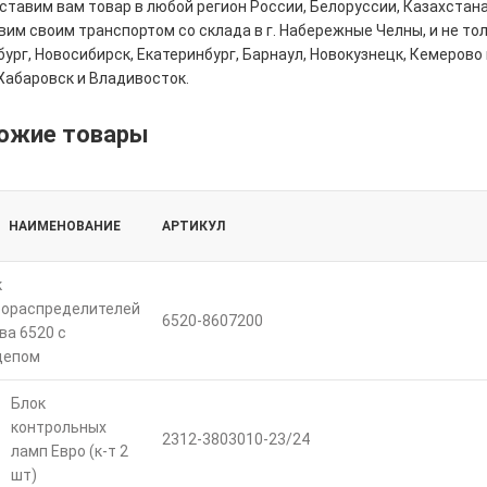
тавим вам товар в любой регион России, Белоруссии, Казахстана
им своим транспортом со склада в г. Набережные Челны, и не толь
ург, Новосибирск, Екатеринбург, Барнаул, Новокузнецк, Кемерово 
Хабаровск и Владивосток.
ожие товары
НАИМЕНОВАНИЕ
АРТИКУЛ
к
рораспределителей
6520-8607200
ва 6520 с
цепом
Блок
контрольных
2312-3803010-23/24
ламп Евро (к-т 2
шт)