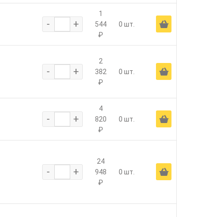
1
-
+
Ä
544
0 шт.
₽
2
-
+
Ä
382
0 шт.
₽
4
-
+
Ä
820
0 шт.
₽
24
-
+
Ä
948
0 шт.
₽