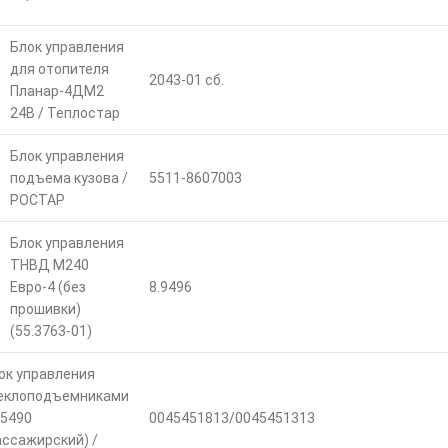
Блок управления
для отопителя
2043-01 сб.
Планар-4ДМ2
24В / Теплостар
Блок управления
подъема кузова /
5511-8607003
РОСТАР
Блок управления
ТНВД М240
Евро-4 (без
8.9496
прошивки)
(55.3763-01)
ок управления
еклоподъемниками
 5490
0045451813/0045451313
ассажирский) /