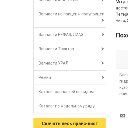
Мы дос
достав
Запчасти на прицеп и полуприцеп
Петерб
Чита, 
Пох
Запчасти НЕФАЗ, ЛИАЗ
Запчасти Трактор
Запчасти УРАЛ
Бло
Ремни
гид
кузо
Каталог запчастей по видам
при
Каталог по модельному ряду
1
Скачать весь прайс-лист