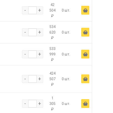
42
-
+
Ä
504
0 шт.
₽
534
-
+
Ä
620
0 шт.
₽
533
-
+
Ä
999
0 шт.
₽
424
-
+
Ä
507
0 шт.
₽
1
-
+
Ä
305
0 шт.
₽