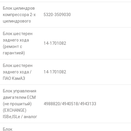
Блок цилиндров
компрессора 2-х
5320-3509030
цилиндрового
Блок шестерен
заднего хода
14-1701082
(ремонт с
гарантией)
Блок шестерен
заднего хода /
14-1701082
ПАО КамАЗ
Блок управления
двигателем ECM
(не прошитый)
4988820/4940518/4943133
(EXCHANGE)
ISBe,ISLe / аналог
Блок