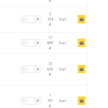
₽
2
-
+
Ä
724
0 шт.
₽
17
-
+
Ä
889
0 шт.
₽
72
-
+
Ä
693
0 шт.
₽
1
-
+
Ä
701
0 шт.
₽