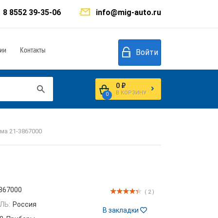
8 8552 39-35-06
info@mig-auto.ru
ии
Контакты
Войти
0 ₽
В КОРЗИНУ
0
ма 21-3867000
867000
( 2 )
ЛЬ:
Россия
В закладки