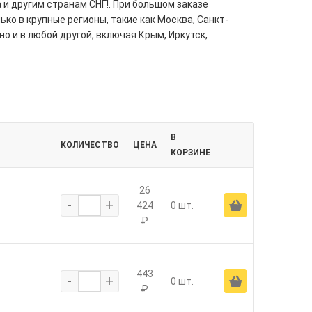
 и другим странам СНГ!. При большом заказе
ко в крупные регионы, такие как Москва, Санкт-
но и в любой другой, включая Крым, Иркутск,
В
КОЛИЧЕСТВО
ЦЕНА
КОРЗИНЕ
26
-
+
Ä
424
0 шт.
₽
443
-
+
Ä
0 шт.
₽