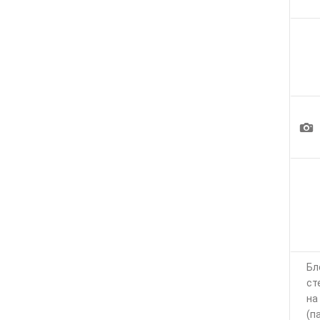
1
Бл
ст
на
(п