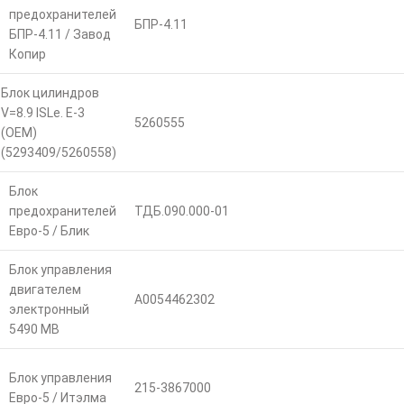
предохранителей
БПР-4.11
БПР-4.11 / Завод
Копир
Блок цилиндров
V=8.9 ISLe. E-3
5260555
(ОЕМ)
(5293409/5260558)
Блок
предохранителей
ТДБ.090.000-01
Евро-5 / Блик
Блок управления
двигателем
А0054462302
электронный
5490 MB
Блок управления
215-3867000
Евро-5 / Итэлма