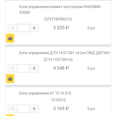
Блок управления климат-контролем SHACMAN
X3000
DZ97189585312
-
+
3 335 ₽
0 шт.
Ä
Блок управления ДТН 14.07.001 сб (на ПЖД ДИТАН)
ДТН 14.07.001сб
-
+
4 548 ₽
0 шт.
Ä
Блок управления АТ 15.16.010
1516010
-
+
5 169 ₽
0 шт.