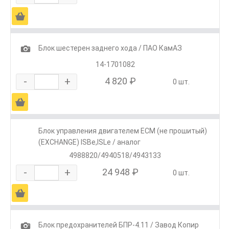
Ä
1
Блок шестерен заднего хода / ПАО КамАЗ
14-1701082
-
+
4 820 ₽
0 шт.
Ä
Блок управления двигателем ECM (не прошитый)
(EXCHANGE) ISBe,ISLe / аналог
4988820/4940518/4943133
-
+
24 948 ₽
0 шт.
Ä
1
Блок предохранителей БПР-4.11 / Завод Копир