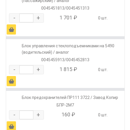
(пассажирский) / аналог
0045451813/0045451313
-
+
1 701 ₽
0 шт.
Ä
Блок управления стеклоподъемниками на 5490
(водительский) / аналог
0045455913/0045452813
-
+
1 815 ₽
0 шт.
Ä
Блок предохранителей ПР111 3722 / Завод Копир
БПР-2М7
-
+
160 ₽
0 шт.
Ä