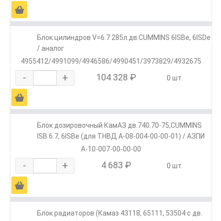
Ä
Блок цилиндров V=6.7 285л.дв.CUMMINS 6ISBe, 6ISDe
/ аналог
4955412/4991099/4946586/4990451/3973829/4932675
-
+
104 328 ₽
0 шт.
Ä
Блок дозировочный КамАЗ дв.740.70-75,CUMMINS
ISB 6.7, 6ISBe (для ТНВД А-08-004-00-00-01) / АЗПИ
А-10-007-00-00-00
-
+
4 683 ₽
0 шт.
Ä
Блок радиаторов (Камаз 43118, 65111, 53504 с дв.