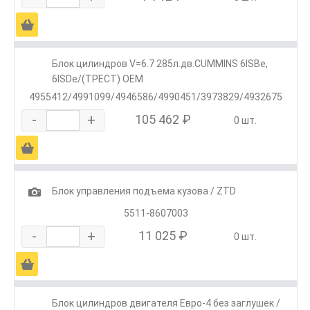
Ä
Блок цилиндров V=6.7 285л.дв.CUMMINS 6ISBe,
6ISDe/(ТРЕСТ) OEM
4955412/4991099/4946586/4990451/3973829/4932675
-
+
105 462 ₽
0 шт.
Ä
1
Блок управления подъема кузова / ZTD
5511-8607003
-
+
11 025 ₽
0 шт.
Ä
Блок цилиндров двигателя Евро-4 без заглушек /