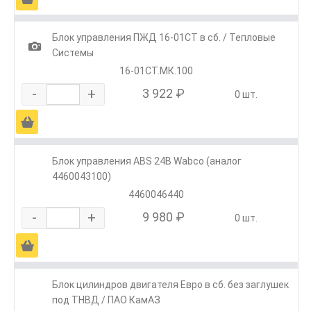
Блок управления ПЖД 16-01СТ в сб. / Тепловые
1
Системы
16-01СТ.МК.100
-
+
3 922 ₽
0 шт.
Ä
Блок управления ABS 24В Wabco (аналог
4460043100)
4460046440
-
+
9 980 ₽
0 шт.
Ä
Блок цилиндров двигателя Евро в сб. без заглушек
под ТНВД / ПАО КамАЗ