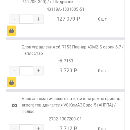
740.705-300) / г. Шадринск
43118А-1301005-51
-
+
127 079 ₽
0 шт.
Ä
Блок управления сб. 7153 Планар 4DM2-S серии 6,7 /
Теплостар
сб. 7153
-
+
3 723 ₽
0 шт.
Ä
Блок автоматического натяжителя ремня привода
1
агрегатов двигателя V8 КамАЗ Евро-5 (АНРПА) /
Полюс
2782-1307200-01
-
+
7 712 ₽
0 шт.