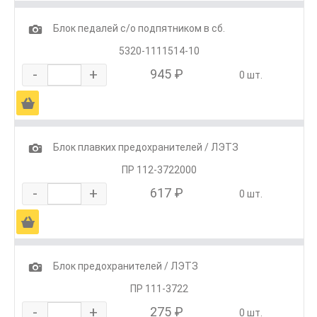
1
Блок педалей с/о подпятником в сб.
5320-1111514-10
-
+
945 ₽
0 шт.
Ä
1
Блок плавких предохранителей / ЛЭТЗ
ПР 112-3722000
-
+
617 ₽
0 шт.
Ä
1
Блок предохранителей / ЛЭТЗ
ПР 111-3722
-
+
275 ₽
0 шт.