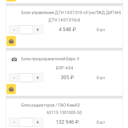
Блок управления ДТН 14.07.010 сб (на ПЖД ДИТАН)
ДТН 14.07.010сб
-
+
4 548 ₽
0 шт.
Ä
1
Блок предохранителей Евро-3
БПР-4.04
-
+
305 ₽
0 шт.
Ä
Блок радиаторов / ПАО КамАЗ
65115-1301005-50
-
+
132 946 ₽
0 шт.