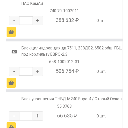
ПАО КамАЗ
740.70-1002011
-
+
388 632 ₽
0 шт.
Ä
Блок цилиндров для дв.7511, 238ДЕ2, 6582 общ. ГБЦ
1
под кор.гильзу ЕВРО-2,3
658-1002012-31
-
+
506 754 ₽
0 шт.
Ä
Блок управления ТНВД М240 Евро-4 / Старый Оскол
55.3763
-
+
66 635 ₽
0 шт.
Ä