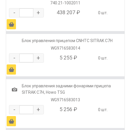
740.21-1002011
-
+
438 207 ₽
0 шт.
Ä
Блок управления прицепом CNHTC SITRAK C7H
WG9716583014
-
+
5 255 ₽
0 шт.
Ä
Блок управления задними фонарями прицепа
1
SITRAK C7H, Howo T5G
WG9716583013
-
+
5 256 ₽
0 шт.
Ä