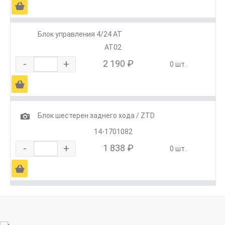
Ä
Блок управления 4/24 АТ
АТ02
-
+
2 190 ₽
0 шт.
Ä
1
Блок шестерен заднего хода / ZTD
14-1701082
-
+
1 838 ₽
0 шт.
Ä