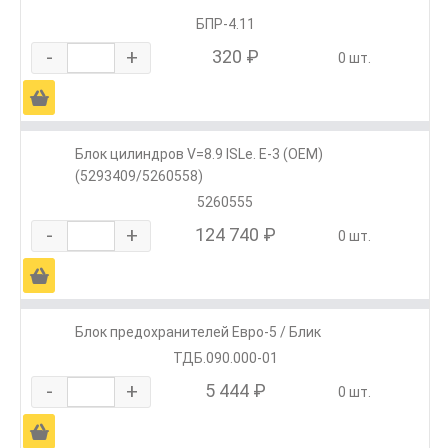
БПР-4.11
-
+
320 ₽
0 шт.
Ä
Блок цилиндров V=8.9 ISLe. E-3 (ОЕМ)
(5293409/5260558)
5260555
-
+
124 740 ₽
0 шт.
Ä
Блок предохранителей Евро-5 / Блик
ТДБ.090.000-01
-
+
5 444 ₽
0 шт.
Ä