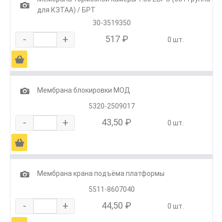
1
для КЗТАА) / БРТ
30-3519350
-
+
517 ₽
0 шт.
Ä
1
Мембрана блокировки МОД
5320-2509017
-
+
43,50 ₽
0 шт.
Ä
1
Мембрана крана подъёма платформы
5511-8607040
-
+
44,50 ₽
0 шт.