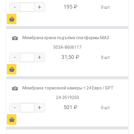
-
+
195 ₽
0 шт.
Ä
1
Мембрана крана подъёма платформы МАЗ
503А-8606117
-
+
31,50 ₽
0 шт.
Ä
1
Мембрана тормозной камеры т.24 Евро / БРТ
24-3519250
-
+
501 ₽
0 шт.
Ä