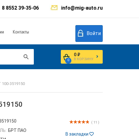
8 8552 39-35-06
info@mig-auto.ru
ии
Контакты
Войти
0 ₽
В КОРЗИНУ
0
 100-3519150
3519150
3519150
( 11 )
ЛЬ:
БРТ ПАО
В закладки