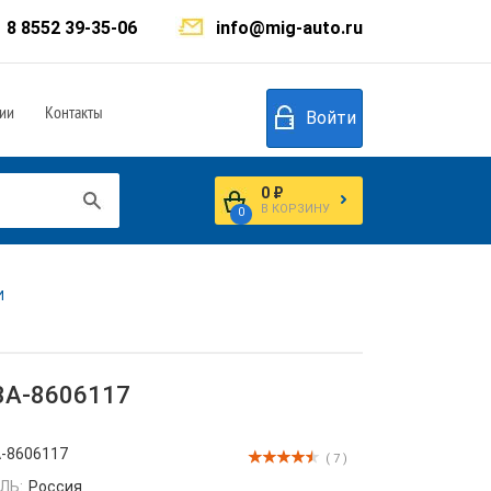
8 8552 39-35-06
info@mig-auto.ru
ии
Контакты
Войти
0 ₽
В КОРЗИНУ
0
И
3А-8606117
-8606117
( 7 )
ЛЬ:
Россия