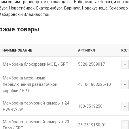
им своим транспортом со склада в г. Набережные Челны, и не толь
ург, Новосибирск, Екатеринбург, Барнаул, Новокузнецк, Кемерово 
Хабаровск и Владивосток.
ожие товары
НАИМЕНОВАНИЕ
АРТИКУЛ
КОЛ
-
Мембрана блокировки МОД / БРТ
5320-2509017
Мембрана механизма
-
переключения раздаточной
4310-1803225-10
коробки / БРТ
Мембрана тормозной камеры т.24
-
100-3519250
RW/RV/LW
Мембрана тормозной камеры т.20
-
25-3519150-01
Евро / БРТ