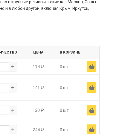
ко в крупные регионы, такие как Москва, Санкт-
но и в любой другой, включая Крым, Иркутск,
ИЧЕСТВО
ЦЕНА
В КОРЗИНЕ
+
Ä
114 ₽
0 шт.
+
Ä
141 ₽
0 шт.
+
Ä
130 ₽
0 шт.
+
Ä
244 ₽
0 шт.