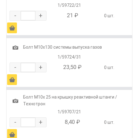
1/59722/21
-
+
21 ₽
0 шт.
Ä
1
Болт М10х130 системы выпуска газов
1/59724/31
-
+
23,50 ₽
0 шт.
Ä
Болт М10х 25 на крышку реактивной штанги /
1
Технотрон
1/59707/21
-
+
8,40 ₽
0 шт.
Ä