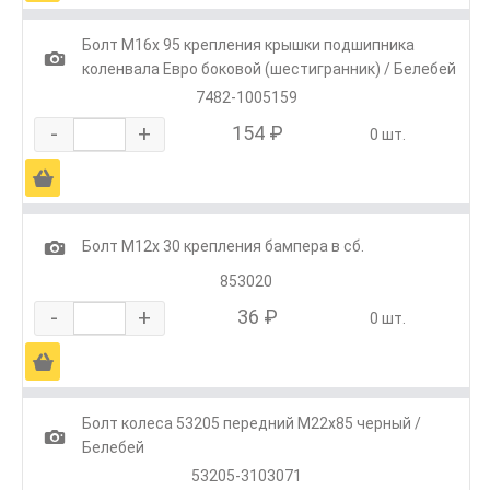
Болт М16х 95 крепления крышки подшипника
1
коленвала Евро боковой (шестигранник) / Белебей
7482-1005159
-
+
154 ₽
0 шт.
Ä
1
Болт М12х 30 крепления бампера в сб.
853020
-
+
36 ₽
0 шт.
Ä
Болт колеса 53205 передний М22х85 черный /
1
Белебей
53205-3103071