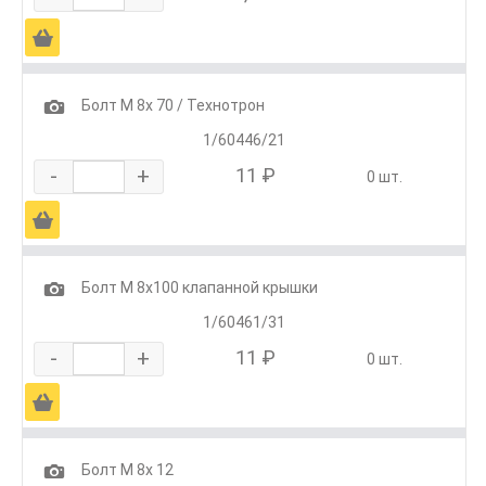
Ä
1
Болт М 8х 70 / Технотрон
1/60446/21
-
+
11 ₽
0 шт.
Ä
1
Болт М 8х100 клапанной крышки
1/60461/31
-
+
11 ₽
0 шт.
Ä
1
Болт М 8х 12