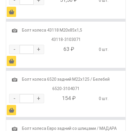
0 шт.
Ä
1
Болт колеса 43118 М20х85х1,5
43118-3103071
-
+
63 ₽
0 шт.
Ä
1
Болт колеса 6520 задний М22х125 / Белебей
6520-3104071
-
+
154 ₽
0 шт.
Ä
1
Болт колеса Евро задний со шлицами / МАДАРА