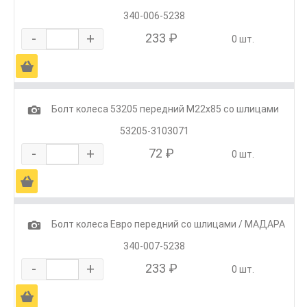
340-006-5238
-
+
233 ₽
0 шт.
Ä
1
Болт колеса 53205 передний М22х85 со шлицами
53205-3103071
-
+
72 ₽
0 шт.
Ä
1
Болт колеса Евро передний со шлицами / МАДАРА
340-007-5238
-
+
233 ₽
0 шт.
Ä