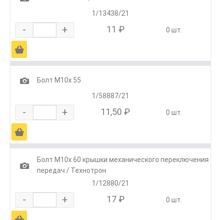
1/13438/21
-
+
11 ₽
0 шт.
Ä
1
Болт М10х 55
1/58887/21
-
+
11,50 ₽
0 шт.
Ä
Болт М10х 60 крышки механического переключения
1
передач / Технотрон
1/12880/21
-
+
17 ₽
0 шт.
Ä