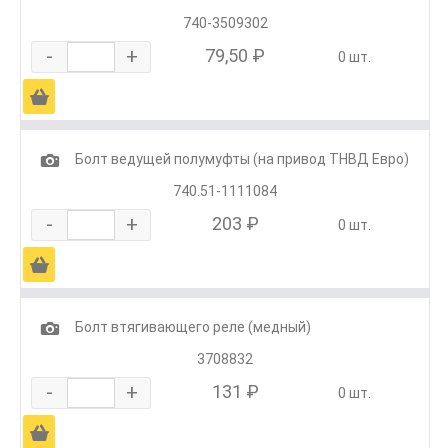
740-3509302
-
+
79,50 ₽
0 шт.
Ä
1
Болт ведущей полумуфты (на привод ТНВД Евро)
740.51-1111084
-
+
203 ₽
0 шт.
Ä
1
Болт втягивающего реле (медный)
3708832
-
+
131 ₽
0 шт.
Ä