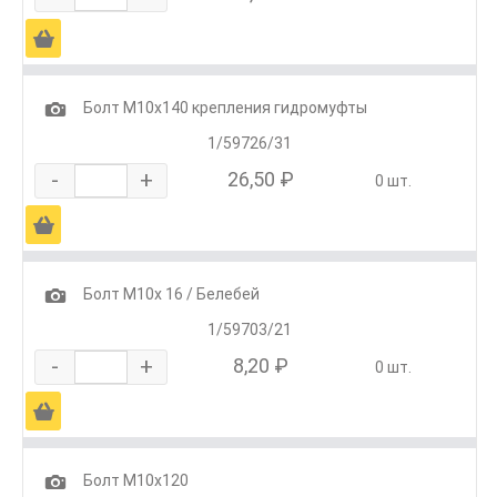
Ä
1
Болт М10х140 крепления гидромуфты
1/59726/31
-
+
26,50 ₽
0 шт.
Ä
1
Болт М10х 16 / Белебей
1/59703/21
-
+
8,20 ₽
0 шт.
Ä
1
Болт М10х120