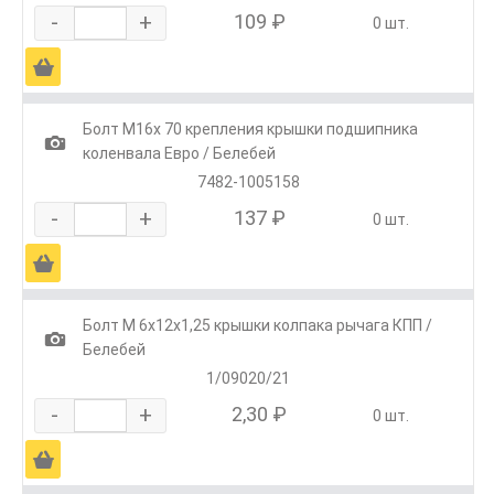
-
+
109 ₽
0 шт.
Ä
Болт М16х 70 крепления крышки подшипника
1
коленвала Евро / Белебей
7482-1005158
-
+
137 ₽
0 шт.
Ä
Болт М 6х12х1,25 крышки колпака рычага КПП /
1
Белебей
1/09020/21
-
+
2,30 ₽
0 шт.
Ä