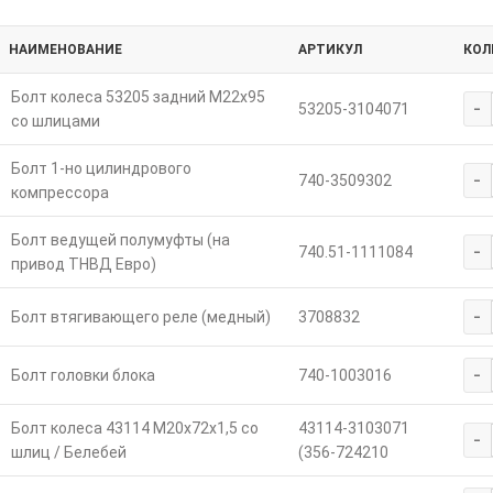
НАИМЕНОВАНИЕ
АРТИКУЛ
КОЛ
Болт колеса 53205 задний М22х95
-
53205-3104071
со шлицами
Болт 1-но цилиндрового
-
740-3509302
компрессора
Болт ведущей полумуфты (на
-
740.51-1111084
привод ТНВД Евро)
-
Болт втягивающего реле (медный)
3708832
-
Болт головки блока
740-1003016
Болт колеса 43114 М20х72х1,5 со
43114-3103071
-
шлиц / Белебей
(356-724210