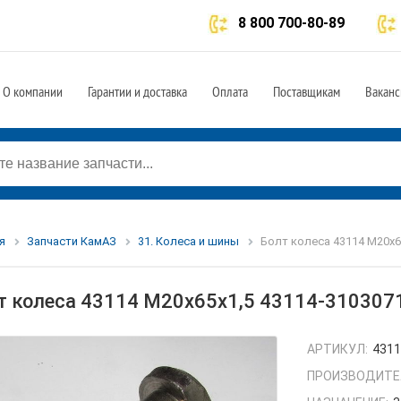
8 800 700-80-89
О компании
Гарантии и доставка
Оплата
Поставщикам
Ваканс
я
Запчасти КамАЗ
31. Колеса и шины
Болт колеса 43114 М20х6
т колеса 43114 М20х65х1,5 43114-310307
АРТИКУЛ:
4311
ПРОИЗВОДИТЕ