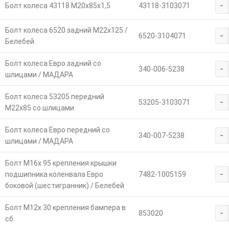
-
Болт колеса 43118 М20х85х1,5
43118-3103071
Болт колеса 6520 задний М22х125 /
-
6520-3104071
Белебей
Болт колеса Евро задний со
-
340-006-5238
шлицами / МАДАРА
Болт колеса 53205 передний
-
53205-3103071
М22х85 со шлицами
Болт колеса Евро передний со
-
340-007-5238
шлицами / МАДАРА
Болт М16х 95 крепления крышки
-
подшипника коленвала Евро
7482-1005159
боковой (шестигранник) / Белебей
Болт М12х 30 крепления бампера в
-
853020
сб.