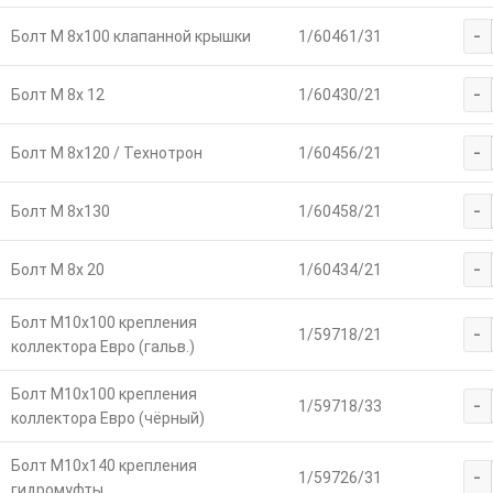
-
Болт М 8х100 клапанной крышки
1/60461/31
-
Болт М 8х 12
1/60430/21
-
Болт М 8х120 / Технотрон
1/60456/21
-
Болт М 8х130
1/60458/21
-
Болт М 8х 20
1/60434/21
Болт М10х100 крепления
-
1/59718/21
коллектора Евро (гальв.)
Болт М10х100 крепления
-
1/59718/33
коллектора Евро (чёрный)
Болт М10х140 крепления
-
1/59726/31
гидромуфты