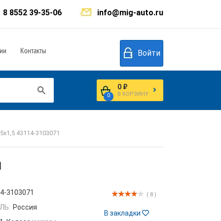
8 8552 39-35-06
info@mig-auto.ru
ии
Контакты
Войти
0 ₽
В КОРЗИНУ
0
5х1,5 43114-3103071
1
4-3103071
( 8 )
ЛЬ:
Россия
В закладки