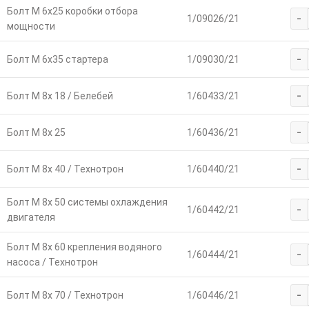
Болт М 6х25 коробки отбора
-
1/09026/21
мощности
-
Болт М 6х35 стартера
1/09030/21
-
Болт М 8х 18 / Белебей
1/60433/21
-
Болт М 8х 25
1/60436/21
-
Болт М 8х 40 / Технотрон
1/60440/21
Болт М 8х 50 системы охлаждения
-
1/60442/21
двигателя
Болт М 8х 60 крепления водяного
-
1/60444/21
насоса / Технотрон
-
Болт М 8х 70 / Технотрон
1/60446/21