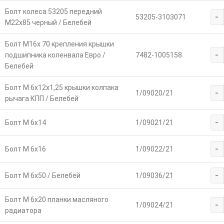
Болт колеса 53205 передний
-
53205-3103071
М22х85 черный / Белебей
Болт М16х 70 крепления крышки
-
подшипника коленвала Евро /
7482-1005158
Белебей
Болт М 6х12х1,25 крышки колпака
-
1/09020/21
рычага КПП / Белебей
-
Болт М 6х14
1/09021/21
-
Болт М 6х16
1/09022/21
-
Болт М 6х50 / Белебей
1/09036/21
Болт М 6х20 планки масляного
-
1/09024/21
радиатора