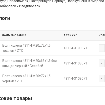
ург, Новосибирск, Екатеринбург, Барнаул, Новокузнецк, Кемерово 
Хабаровск и Владивосток.
логи
НАИМЕНОВАНИЕ
АРТИКУЛ
КОЛ
Болт колеса 43114 М20х72х1,5
-
43114-3103071
тефлон / ZTD
Болт колеса 43114 М20х65х1,5 без
-
43114-3103071
шлицов черный / Белебей
Болт колеса 43114 М20х72х1,5
-
43114-3103071
черный / ZTD
ожие товары