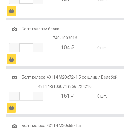
Ä
1
Болт головки блока
740-1003016
-
+
104 ₽
0 шт.
Ä
1
Болт колеса 43114 М20х72х1,5 со шлиц / Белебей
43114-3103071 (356-724210
-
+
161 ₽
0 шт.
Ä
1
Болт колеса 43114 М20х65х1,5