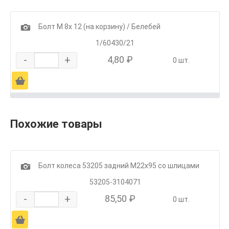
1
Болт М 8х 12 (на корзину) / Белебей
1/60430/21
-
+
4,80 ₽
0 шт.
Ä
Похожие товары
1
Болт колеса 53205 задний М22х95 со шлицами
53205-3104071
-
+
85,50 ₽
0 шт.
Ä