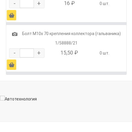
-
+
16 ₽
0 шт.
Ä
1
Болт М10х 70 крепления коллектора (гальваника)
1/58888/21
-
+
15,50 ₽
0 шт.
Ä