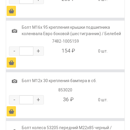
Ä
Болт М16х 95 крепления крышки подшипника
1
коленвала Евро боковой (шестигранник) / Белебей
7482-1005159
-
+
154 ₽
0 шт.
Ä
1
Болт М12х 30 крепления бампера в сб.
853020
-
+
36 ₽
0 шт.
Ä
Болт колеса 53205 передний М22х85 черный /