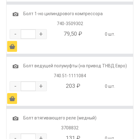
1
Болт 1-но цилиндрового компрессора
740-3509302
-
+
79,50 ₽
0 шт.
Ä
1
Болт ведущей полумуфты (на привод ТНВД Евро)
740.51-1111084
-
+
203 ₽
0 шт.
Ä
1
Болт втягивающего реле (медный)
3708832
-
+
131 ₽
0 шт.