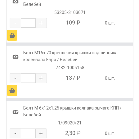
1
Белебей
53205-3103071
-
+
109 ₽
0 шт.
Ä
Болт М16х 70 крепления крышки подшипника
1
коленвала Евро / Белебей
7482-1005158
-
+
137 ₽
0 шт.
Ä
Болт М 6х12х1,25 крышки колпака рычага КПП /
1
Белебей
1/09020/21
-
+
2,30 ₽
0 шт.