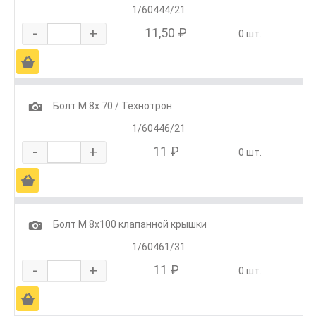
1/60444/21
-
+
11,50 ₽
0 шт.
Ä
1
Болт М 8х 70 / Технотрон
1/60446/21
-
+
11 ₽
0 шт.
Ä
1
Болт М 8х100 клапанной крышки
1/60461/31
-
+
11 ₽
0 шт.
Ä