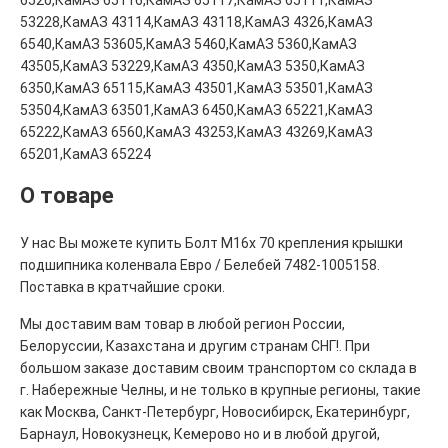
53228,КамАЗ 43114,КамАЗ 43118,КамАЗ 4326,КамАЗ
6540,КамАЗ 53605,КамАЗ 5460,КамАЗ 5360,КамАЗ
43505,КамАЗ 53229,КамАЗ 4350,КамАЗ 5350,КамАЗ
6350,КамАЗ 65115,КамАЗ 43501,КамАЗ 53501,КамАЗ
53504,КамАЗ 63501,КамАЗ 6450,КамАЗ 65221,КамАЗ
65222,КамАЗ 6560,КамАЗ 43253,КамАЗ 43269,КамАЗ
65201,КамАЗ 65224
О товаре
У нас Вы можете купить Болт М16х 70 крепления крышки
подшипника коленвала Евро / Белебей 7482-1005158.
Поставка в кратчайшие сроки.
Мы доставим вам товар в любой регион России,
Белоруссии, Казахстана и другим странам СНГ!. При
большом заказе доставим своим транспортом со склада в
г. Набережные Челны, и не только в крупные регионы, такие
как Москва, Санкт-Петербург, Новосибирск, Екатеринбург,
Барнаул, Новокузнецк, Кемерово но и в любой другой,