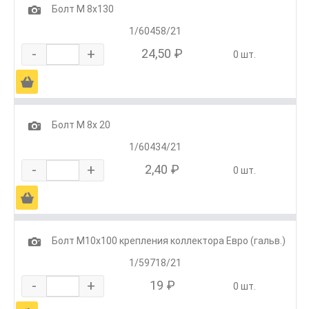
1
Болт М 8х130
1/60458/21
-
+
24,50 ₽
0 шт.
Ä
1
Болт М 8х 20
1/60434/21
-
+
2,40 ₽
0 шт.
Ä
1
Болт М10х100 крепления коллектора Евро (гальв.)
1/59718/21
-
+
19 ₽
0 шт.