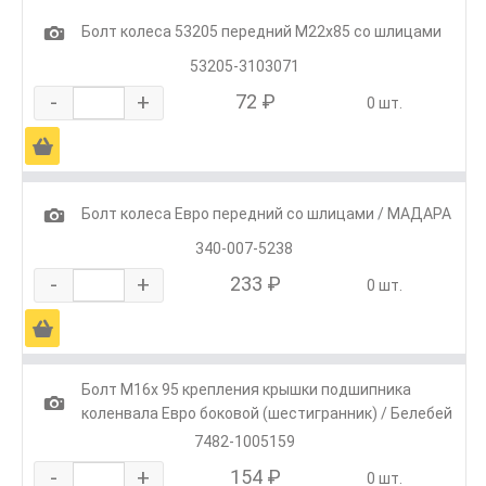
1
Болт колеса 53205 передний М22х85 со шлицами
53205-3103071
-
+
72 ₽
0 шт.
Ä
1
Болт колеса Евро передний со шлицами / МАДАРА
340-007-5238
-
+
233 ₽
0 шт.
Ä
Болт М16х 95 крепления крышки подшипника
1
коленвала Евро боковой (шестигранник) / Белебей
7482-1005159
-
+
154 ₽
0 шт.