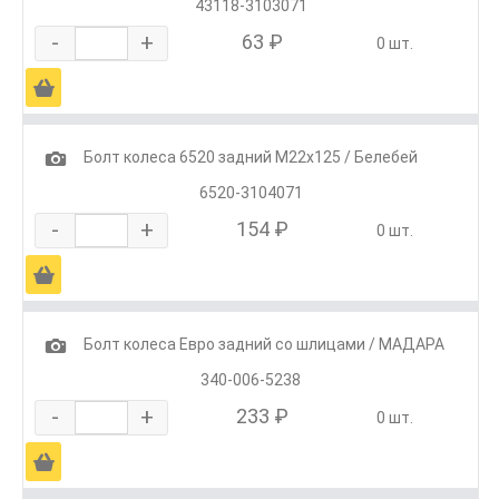
43118-3103071
-
+
63 ₽
0 шт.
Ä
1
Болт колеса 6520 задний М22х125 / Белебей
6520-3104071
-
+
154 ₽
0 шт.
Ä
1
Болт колеса Евро задний со шлицами / МАДАРА
340-006-5238
-
+
233 ₽
0 шт.
Ä