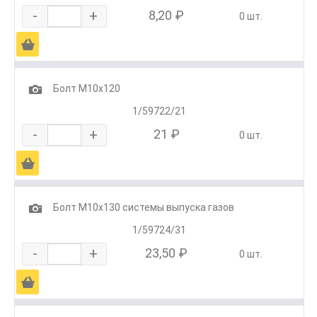
-
+
8,20 ₽
0 шт.
Ä
1
Болт М10х120
1/59722/21
-
+
21 ₽
0 шт.
Ä
1
Болт М10х130 системы выпуска газов
1/59724/31
-
+
23,50 ₽
0 шт.
Ä