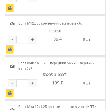
Ä
1
Болт М12х 30 крепления бампера в сб.
853020
-
+
36 ₽
0 шт.
Ä
Болт колеса 53205 передний М22х85 черный /
1
Белебей
53205-3103071
-
+
109 ₽
0 шт.
Ä
Болт М 6х12х1,25 крышки колпака рычага КПП /
1