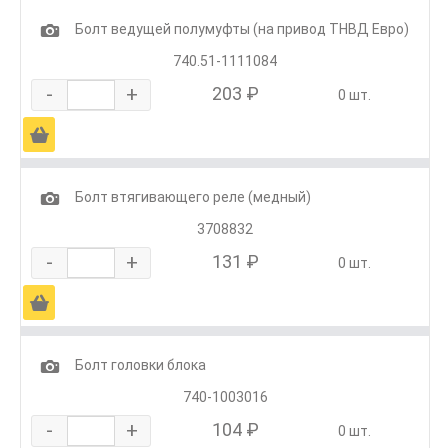
1
Болт ведущей полумуфты (на привод ТНВД Евро)
740.51-1111084
-
+
203 ₽
0 шт.
Ä
1
Болт втягивающего реле (медный)
3708832
-
+
131 ₽
0 шт.
Ä
1
Болт головки блока
740-1003016
-
+
104 ₽
0 шт.