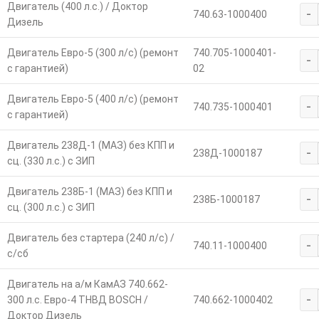
Двигатель (400 л.с.) / Доктор
-
740.63-1000400
Дизель
Двигатель Евро-5 (300 л/с) (ремонт
740.705-1000401-
-
с гарантией)
02
Двигатель Евро-5 (400 л/с) (ремонт
-
740.735-1000401
с гарантией)
Двигатель 238Д-1 (МАЗ) без КПП и
-
238Д-1000187
сц. (330 л.с.) с ЗИП
Двигатель 238Б-1 (МАЗ) без КПП и
-
238Б-1000187
сц. (300 л.с.) с ЗИП
Двигатель без стартера (240 л/с) /
-
740.11-1000400
с/сб
Двигатель на а/м КамАЗ 740.662-
-
300 л.с. Евро-4 ТНВД BOSCH /
740.662-1000402
Доктор Дизель