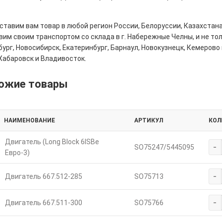
тавим вам товар в любой регион России, Белоруссии, Казахстана
им своим транспортом со склада в г. Набережные Челны, и не толь
ург, Новосибирск, Екатеринбург, Барнаул, Новокузнецк, Кемерово 
Хабаровск и Владивосток.
ожие товары
НАИМЕНОВАНИЕ
АРТИКУЛ
КОЛ
Двигатель (Long Block 6ISBe
-
SO75247/5445095
Евро-3)
-
Двигатель 667.512-285
SO75713
-
Двигатель 667.511-300
SO75766