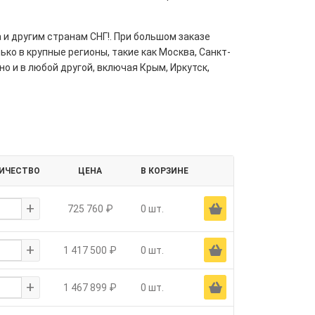
 и другим странам СНГ!. При большом заказе
ко в крупные регионы, такие как Москва, Санкт-
но и в любой другой, включая Крым, Иркутск,
ИЧЕСТВО
ЦЕНА
В КОРЗИНЕ
+
Ä
725 760 ₽
0 шт.
+
Ä
1 417 500 ₽
0 шт.
+
Ä
1 467 899 ₽
0 шт.