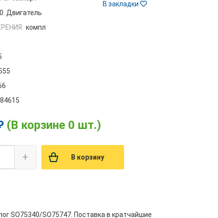
В закладки
0. Двигатель
РЕНИЯ:
компл
5
.555
66
384615
₽
(В корзине 0 шт.)
+
В корзину
налог SO75340/SO75747. Поставка в кратчайшие