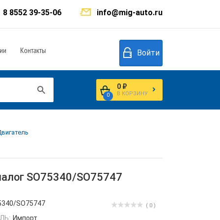
8 8552 39-35-06
info@mig-auto.ru
ии
Контакты
Войти
0 ₽
В КОРЗИНУ
0
Двигатель
аналог SO75340/SO75747
5340/SO75747
( 0 )
ЛЬ:
Импорт