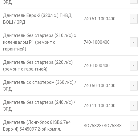
ЗРД
Двигатель Евро-2 (320л.с.) ТНВД
-
740.51-1000400
БОШ / ЗРД
Двигатель без стартера (210 л/с) с
-
коленвалом Р1 (ремонт с
740-1000400
гарантией)
Двигатель без стартера (220 л/с)
-
740-1000400
(ремонт с гарантией)
Двигатель со стартером (360 л/с) /
-
740.50-1000400
ЗРД
Двигатель без стартера (240 л/с) /
-
740.11-1000400
ЗРД
Двигатель (Лонг-блок 6 ISB6.7е4
-
SO75328/SO75348
Евро-4) 5445097 2-ой компл.