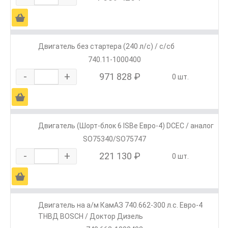
Ä
Двигатель без стартера (240 л/с) / с/сб
740.11-1000400
-
+
971 828 ₽
0 шт.
Ä
Двигатель (Шорт-блок 6 ISBe Евро-4) DCEC / аналог
SO75340/SO75747
-
+
221 130 ₽
0 шт.
Ä
Двигатель на а/м КамАЗ 740.662-300 л.с. Евро-4
ТНВД BOSCH / Доктор Дизель