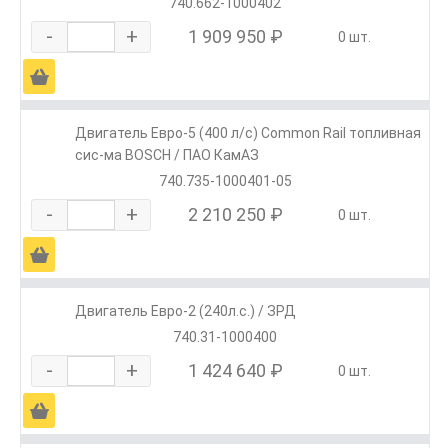
740.662-1000402
-
+
1 909 950 ₽
0 шт.
Ä
Двигатель Евро-5 (400 л/с) Common Rail топливная
сис-ма BOSCH / ПАО КамАЗ
740.735-1000401-05
-
+
2 210 250 ₽
0 шт.
Ä
Двигатель Евро-2 (240л.с.) / ЗРД
740.31-1000400
-
+
1 424 640 ₽
0 шт.
Ä