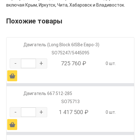
включая Крым, Иркутск, Чита, Хабаровск и Владивосток.
Похожие товары
Двигатель (Long Block 6ISBe Евро-3)
SO75247/5445095
-
+
725 760 ₽
0 шт.
Ä
Двигатель 667.512-285
SO75713
-
+
1 417 500 ₽
0 шт.
Ä