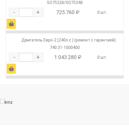
SO75328/SO75348
-
+
725 760 ₽
0 шт.
Ä
Двигатель Евро-2 (240л.с.) (ремонт с гарантией)
740.31-1000400
-
+
1 043 280 ₽
0 шт.
Ä