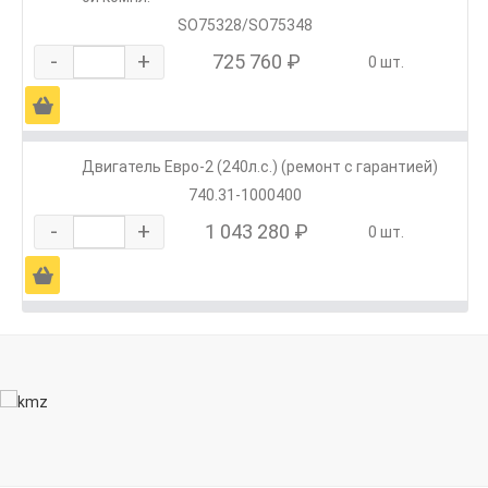
SO75328/SO75348
-
+
725 760 ₽
0 шт.
Ä
Двигатель Евро-2 (240л.с.) (ремонт с гарантией)
740.31-1000400
-
+
1 043 280 ₽
0 шт.
Ä