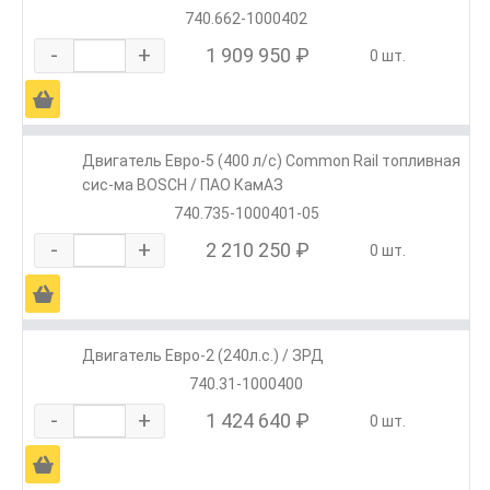
740.662-1000402
-
+
1 909 950 ₽
0 шт.
Ä
Двигатель Евро-5 (400 л/с) Common Rail топливная
сис-ма BOSCH / ПАО КамАЗ
740.735-1000401-05
-
+
2 210 250 ₽
0 шт.
Ä
Двигатель Евро-2 (240л.с.) / ЗРД
740.31-1000400
-
+
1 424 640 ₽
0 шт.
Ä