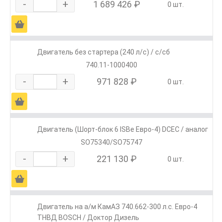
-
+
1 689 426 ₽
0 шт.
Ä
Двигатель без стартера (240 л/с) / с/сб
740.11-1000400
-
+
971 828 ₽
0 шт.
Ä
Двигатель (Шорт-блок 6 ISBe Евро-4) DCEC / аналог
SO75340/SO75747
-
+
221 130 ₽
0 шт.
Ä
Двигатель на а/м КамАЗ 740.662-300 л.с. Евро-4
ТНВД BOSCH / Доктор Дизель