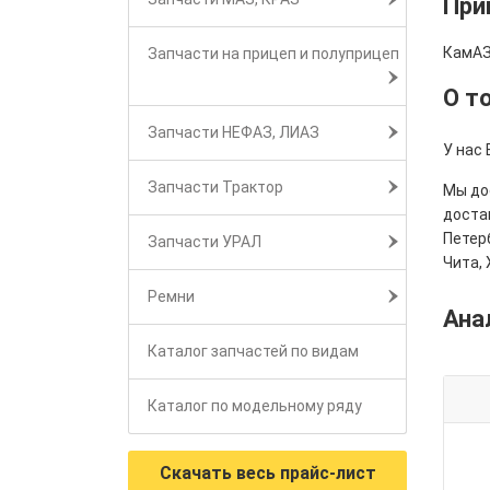
При
КамАЗ
Запчасти на прицеп и полуприцеп
О т
Запчасти НЕФАЗ, ЛИАЗ
У нас 
Запчасти Трактор
Мы дос
достав
Петерб
Запчасти УРАЛ
Чита, 
Ремни
Ана
Каталог запчастей по видам
Каталог по модельному ряду
Скачать весь прайс-лист