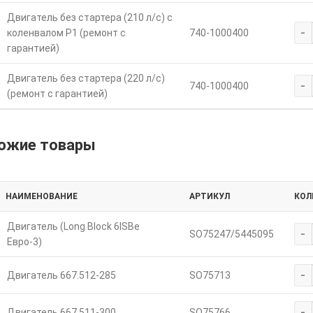
Двигатель без стартера (210 л/с) с
-
коленвалом Р1 (ремонт с
740-1000400
гарантией)
Двигатель без стартера (220 л/с)
-
740-1000400
(ремонт с гарантией)
ожие товары
НАИМЕНОВАНИЕ
АРТИКУЛ
КОЛ
Двигатель (Long Block 6ISBe
-
SO75247/5445095
Евро-3)
-
Двигатель 667.512-285
SO75713
-
Двигатель 667.511-300
SO75766