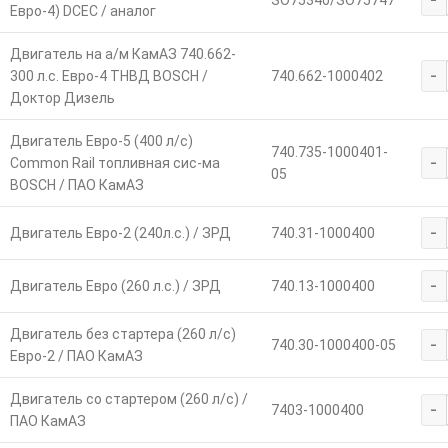
SO75340/SO75747
Евро-4) DCEC / аналог
Двигатель на а/м КамАЗ 740.662-
-
300 л.с. Евро-4 ТНВД BOSCH /
740.662-1000402
Доктор Дизель
Двигатель Евро-5 (400 л/с)
740.735-1000401-
-
Common Rail топливная сис-ма
05
BOSCH / ПАО КамАЗ
-
Двигатель Евро-2 (240л.с.) / ЗРД
740.31-1000400
-
Двигатель Евро (260 л.с.) / ЗРД
740.13-1000400
Двигатель без стартера (260 л/с)
-
740.30-1000400-05
Евро-2 / ПАО КамАЗ
Двигатель со стартером (260 л/с) /
-
7403-1000400
ПАО КамАЗ