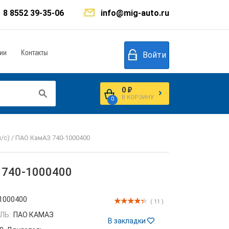
8 8552 39-35-06
info@mig-auto.ru
ии
Контакты
Войти
0 ₽
В КОРЗИНУ
0
л/с) / ПАО КамАЗ 740-1000400
З 740-1000400
1000400
( 11 )
ЛЬ:
ПАО КАМАЗ
В закладки