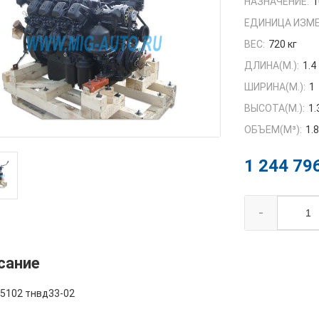
НАЗНАЧЕНИЕ:
1
ЕДИНИЦА ИЗМЕ
ВЕС:
720 кг
ДЛИНА(М.):
1.4
ШИРИНА(М.):
1
ВЫСОТА(М.):
1.
ОБЪЕМ(M³):
1.
1 244 79
-
сание
55102 тнвд33-02