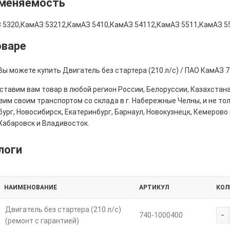
меняемость
 5320,КамАЗ 53212,КамАЗ 5410,КамАЗ 54112,КамАЗ 5511,КамАЗ 5
оваре
Вы можете купить Двигатель без стартера (210 л/с) / ПАО КамАЗ 
тавим вам товар в любой регион России, Белоруссии, Казахстана
им своим транспортом со склада в г. Набережные Челны, и не толь
ург, Новосибирск, Екатеринбург, Барнаул, Новокузнецк, Кемерово 
Хабаровск и Владивосток.
логи
НАИМЕНОВАНИЕ
АРТИКУЛ
КОЛ
Двигатель без стартера (210 л/с)
-
740-1000400
(ремонт с гарантией)