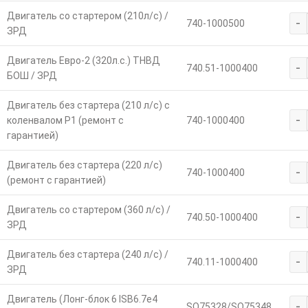
Двигатель со стартером (210л/с) /
-
740-1000500
ЗРД
Двигатель Евро-2 (320л.с.) ТНВД
-
740.51-1000400
БОШ / ЗРД
Двигатель без стартера (210 л/с) с
-
коленвалом Р1 (ремонт с
740-1000400
гарантией)
Двигатель без стартера (220 л/с)
-
740-1000400
(ремонт с гарантией)
Двигатель со стартером (360 л/с) /
-
740.50-1000400
ЗРД
Двигатель без стартера (240 л/с) /
-
740.11-1000400
ЗРД
Двигатель (Лонг-блок 6 ISB6.7е4
-
SO75328/SO75348