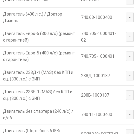
Двигатель (400 л.с.) / Доктор
-
740.63-1000400
Дизель
Двигатель Евро-5 (300 л/с) (ремонт
740.705-1000401-
-
с гарантией)
02
Двигатель Евро-5 (400 л/с) (ремонт
-
740.735-1000401
с гарантией)
Двигатель 238Д-1 (МАЗ) без КПП и
-
238Д-1000187
сц. (330 л.с.) с ЗИП
Двигатель 238Б-1 (МАЗ) без КПП и
-
238Б-1000187
сц. (300 л.с.) с ЗИП
Двигатель без стартера (240 л/с) /
-
740.11-1000400
с/сб
Двигатель (Шорт-блок 6 ISBe
-