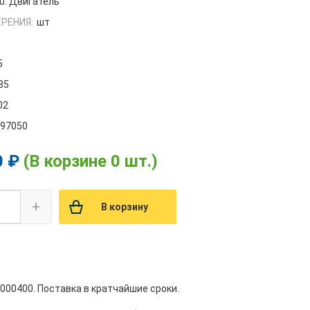
0. Двигатель
РЕНИЯ:
шт
5
85
02
997050
0 ₽
(В корзине 0 шт.)
+
В корзину
1000400. Поставка в кратчайшие сроки.