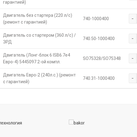
гарантией)
Двигатель без стартера (220 л/с)
-
740-1000400
(ремонт с гарантией)
Двигатель со стартером (360 л/с) /
-
740.50-1000400
ЗРД
Двигатель (Лонг-блок 6 ISB6.7е4
-
SO75328/SO75348
Евро-4) 5445097 2-ой компл.
Двигатель Евро-2 (240л.с.) (ремонт
-
740.31-1000400
с гарантией)