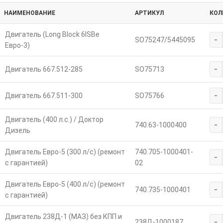
НАИМЕНОВАНИЕ
АРТИКУЛ
КОЛ
Двигатель (Long Block 6ISBe
-
SO75247/5445095
Евро-3)
-
Двигатель 667.512-285
SO75713
-
Двигатель 667.511-300
SO75766
Двигатель (400 л.с.) / Доктор
-
740.63-1000400
Дизель
Двигатель Евро-5 (300 л/с) (ремонт
740.705-1000401-
-
с гарантией)
02
Двигатель Евро-5 (400 л/с) (ремонт
-
740.735-1000401
с гарантией)
Двигатель 238Д-1 (МАЗ) без КПП и
-
238Д-1000187