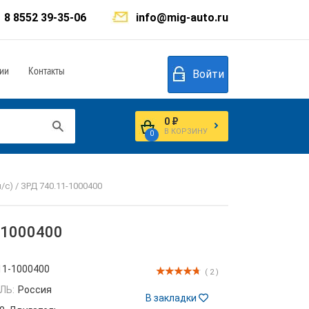
8 8552 39-35-06
info@mig-auto.ru
ии
Контакты
Войти
0 ₽
В КОРЗИНУ
0
/с) / ЗРД 740.11-1000400
1-1000400
11-1000400
( 2 )
ЛЬ:
Россия
В закладки