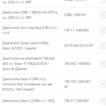
сц. (330 л.с.) с ЗИП
Двигатель 238Б-1 (МАЗ) без КПП и
-
238Б-1000187
сц. (300 л.с.) с ЗИП
Двигатель без стартера (240 л/с) /
-
740.11-1000400
с/сб
Двигатель (Шорт-блок 6 ISBe
-
SO75340/SO75747
Евро-4) DCEC / аналог
Двигатель на а/м КамАЗ 740.662-
-
300 л.с. Евро-4 ТНВД BOSCH /
740.662-1000402
Доктор Дизель
Двигатель Евро-5 (400 л/с)
740.735-1000401-
-
Common Rail топливная сис-ма
05
BOSCH / ПАО КамАЗ
-
Двигатель Евро-2 (240л.с.) / ЗРД
740.31-1000400