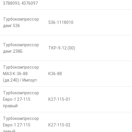
3788093, 4376097
Турбокомпрессор
536-1118010
двиг.536
Турбокомпрессор
ТКР-9-12 (00)
двиг.238Б
Турбокомпрессор
МАЗ К-36-88
К36-88
(дв.240) / Импорт
Турбокомпрессор
Евро-1 27-115
К27-115-01
правый
Турбокомпрессор
Евро-1 27-115
К27-115-02
левый