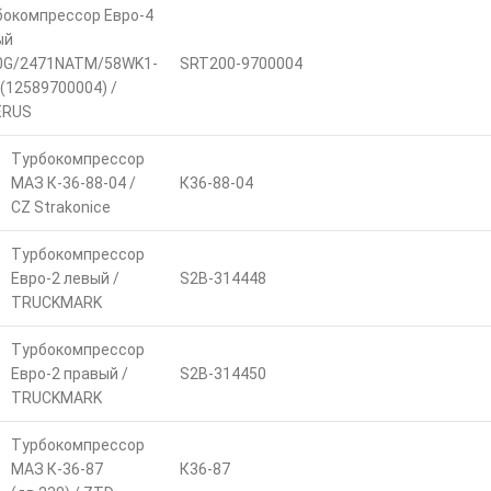
бокомпрессор Евро-4
ый
0G/2471NATM/58WK1-
SRT200-9700004
 (12589700004) /
ERUS
Турбокомпрессор
МАЗ К-36-88-04 /
К36-88-04
CZ Strakonice
Турбокомпрессор
Евро-2 левый /
S2B-314448
TRUCKMARK
Турбокомпрессор
Евро-2 правый /
S2B-314450
TRUCKMARK
Турбокомпрессор
МАЗ К-36-87
К36-87