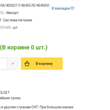
358/4050217/4045570/4045055/4051033
В закладки
ЛЬ:
Импорт
1. Система питания
РЕНИЯ:
шт
(В корзине 0 шт.)
+
В корзину
HOLSET
айшие сроки.
 и другим странам СНГ!. При большом заказе