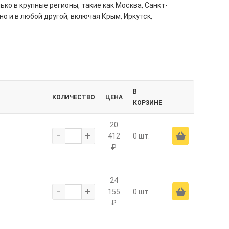
ко в крупные регионы, такие как Москва, Санкт-
но и в любой другой, включая Крым, Иркутск,
В
КОЛИЧЕСТВО
ЦЕНА
КОРЗИНЕ
20
-
+
Ä
412
0 шт.
₽
24
-
+
Ä
155
0 шт.
₽