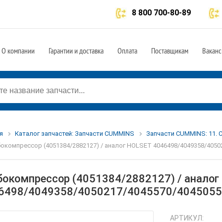
8 800 700-80-89
О компании
Гарантии и доставка
Оплата
Поставщикам
Ваканс
я
Каталог запчастей: Запчасти CUMMINS
Запчасти CUMMINS: 11. 
окомпрессор (4051384/2882127) / аналог HOLSET 4046498/4049358/4050
бокомпрессор (4051384/2882127) / анало
6498/4049358/4050217/4045570/4045055
АРТИКУЛ: