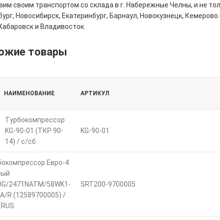
им своим транспортом со склада в г. Набережные Челны, и не толь
ург, Новосибирск, Екатеринбург, Барнаул, Новокузнецк, Кемерово 
Хабаровск и Владивосток.
ожие товары
НАИМЕНОВАНИЕ
АРТИКУЛ
Турбокомпрессор
KG-90-01 (ТКР 90-
KG-90-01
14) / с/сб.
бокомпрессор Евро-4
вый
0G/2471NATM/58WK1-
SRT200-9700005
 A/R (12589700005) /
ERUS