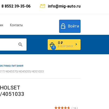
8 8552 39-35-06
info@mig-auto.ru
ии
Контакты
Войти
0 ₽
В КОРЗИНУ
0
Система питания
217/4045570/4045055/4051033
г HOLSET
/4051033
( 16 )