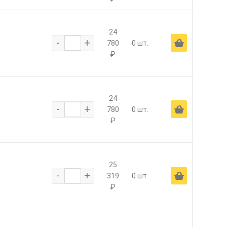
24
-
+
Ä
780
0 шт.
₽
24
-
+
Ä
780
0 шт.
₽
25
-
+
Ä
319
0 шт.
₽