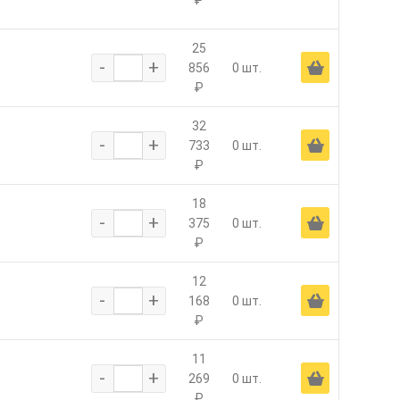
₽
25
-
+
Ä
856
0 шт.
₽
32
-
+
Ä
733
0 шт.
₽
18
-
+
Ä
375
0 шт.
₽
12
-
+
Ä
168
0 шт.
₽
11
-
+
Ä
269
0 шт.
₽