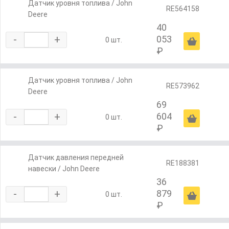
Датчик уровня топлива / John
RE564158
Deere
40
-
+
053
Ä
0 шт.
₽
Датчик уровня топлива / John
RE573962
Deere
69
-
+
604
Ä
0 шт.
₽
Датчик давления передней
RE188381
навески / John Deere
36
-
+
879
Ä
0 шт.
₽