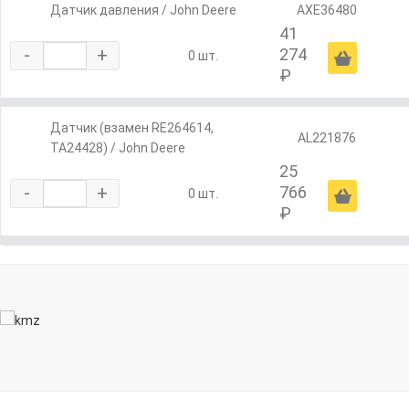
Датчик давления / John Deere
AXE36480
41
-
+
274
Ä
0 шт.
₽
Датчик (взамен RE264614,
AL221876
TA24428) / John Deere
25
-
+
766
Ä
0 шт.
₽