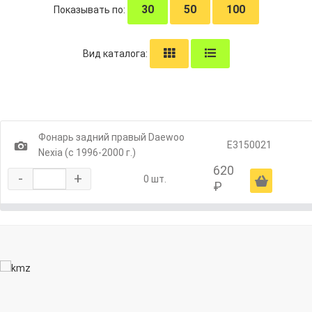
30
50
100
Показывать по:
Вид каталога:
Фонарь задний правый Daewoo
1
E3150021
Nexia (с 1996-2000 г.)
620
-
+
Ä
0 шт.
₽