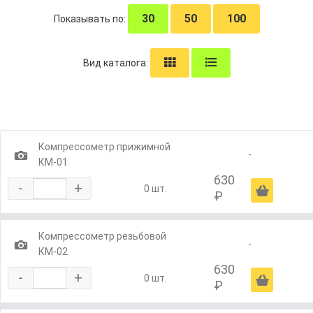
30
50
100
Показывать по:
Вид каталога:
Компрессометр прижимной
1
-
КМ-01
630
-
+
Ä
0 шт.
₽
Компрессометр резьбовой
1
-
КМ-02
630
-
+
Ä
0 шт.
₽