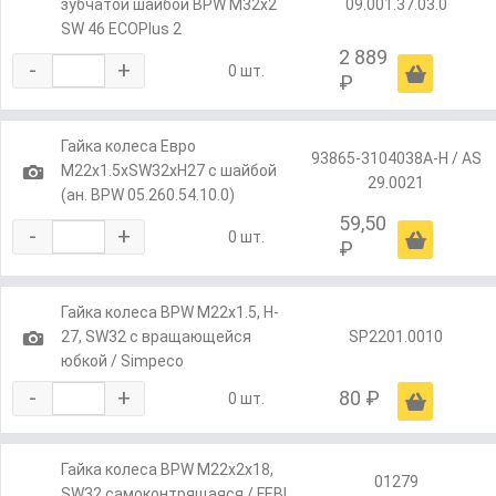
зубчатой шайбой BPW M32x2
09.001.37.03.0
SW 46 ECOPlus 2
2 889
-
+
Ä
0 шт.
₽
Гайка колеса Евро
93865-3104038A-H / AS
1
М22х1.5хSW32хH27 с шайбой
29.0021
(ан. BPW 05.260.54.10.0)
59,50
-
+
Ä
0 шт.
₽
Гайка колеса BPW М22х1.5, H-
1
27, SW32 с вращающейся
SP2201.0010
юбкой / Simpeco
-
+
80 ₽
Ä
0 шт.
Гайка колеса BPW М22х2х18,
01279
SW32 самоконтрящаяся / FEBI