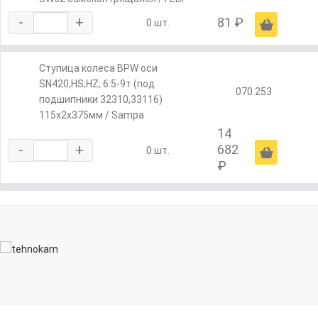
-
+
81 ₽
Ä
0 шт.
Ступица колеса BPW оси
SN420,HS,HZ, 6.5-9т (под
070.253
подшипники 32310,33116)
115х2х375мм / Sampa
14
-
+
682
Ä
0 шт.
₽