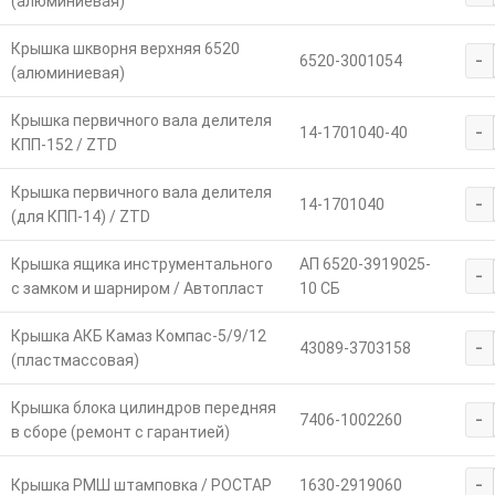
(алюминиевая)
Крышка шкворня верхняя 6520
-
6520-3001054
(алюминиевая)
Крышка первичного вала делителя
-
14-1701040-40
КПП-152 / ZTD
Крышка первичного вала делителя
-
14-1701040
(для КПП-14) / ZTD
Крышка ящика инструментального
АП 6520-3919025-
-
с замком и шарниром / Автопласт
10 СБ
Крышка АКБ Камаз Компас-5/9/12
-
43089-3703158
(пластмассовая)
Крышка блока цилиндров передняя
-
7406-1002260
в сборе (ремонт с гарантией)
-
Крышка РМШ штамповка / РОСТАР
1630-2919060