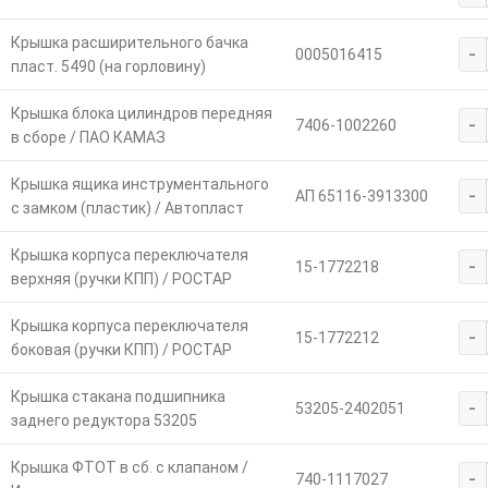
Крышка расширительного бачка
-
0005016415
пласт. 5490 (на горловину)
Крышка блока цилиндров передняя
-
7406-1002260
в сборе / ПАО КАМАЗ
Крышка ящика инструментального
-
АП 65116-3913300
с замком (пластик) / Автопласт
Крышка корпуса переключателя
-
15-1772218
верхняя (ручки КПП) / РОСТАР
Крышка корпуса переключателя
-
15-1772212
боковая (ручки КПП) / РОСТАР
Крышка стакана подшипника
-
53205-2402051
заднего редуктора 53205
Крышка ФТОТ в сб. с клапаном /
-
740-1117027