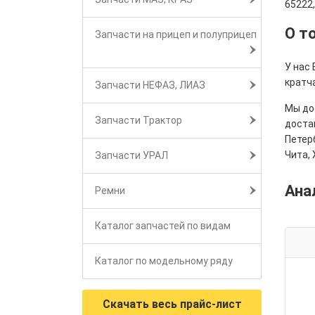
65222
О т
Запчасти на прицеп и полуприцеп
У нас
кратч
Запчасти НЕФАЗ, ЛИАЗ
Мы дос
Запчасти Трактор
достав
Петерб
Чита, 
Запчасти УРАЛ
Ана
Ремни
Каталог запчастей по видам
Каталог по модельному ряду
Скачать весь прайс-лист