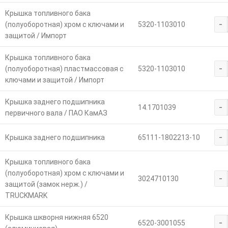
Крышка топливного бака
-
(полуоборотная) хром с ключами и
5320-1103010
защитой / Импорт
Крышка топливного бака
-
(полуоборотная) пластмассовая с
5320-1103010
ключами и защитой / Импорт
Крышка заднего подшипника
-
14.1701039
первичного вала / ПАО КамАЗ
-
Крышка заднего подшипника
65111-1802213-10
Крышка топливного бака
(полуоборотная) хром с ключами и
-
3024710130
защитой (замок нерж.) /
TRUCKMARK
Крышка шкворня нижняя 6520
-
6520-3001055