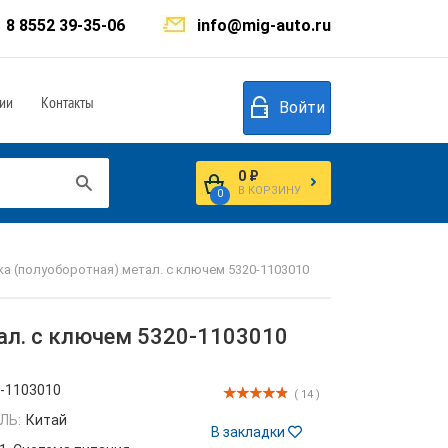
8 8552 39-35-06
info@mig-auto.ru
ии
Контакты
Войти
0 ₽
В КОРЗИНУ
0
а (полуоборотная) метал. с ключем 5320-1103010
ал. с ключем 5320-1103010
-1103010
( 14 )
ЛЬ:
Китай
В закладки