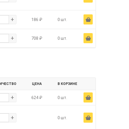
+
Ä
186 ₽
0 шт.
+
Ä
708 ₽
0 шт.
ИЧЕСТВО
ЦЕНА
В КОРЗИНЕ
+
Ä
624 ₽
0 шт.
+
Ä
0 шт.