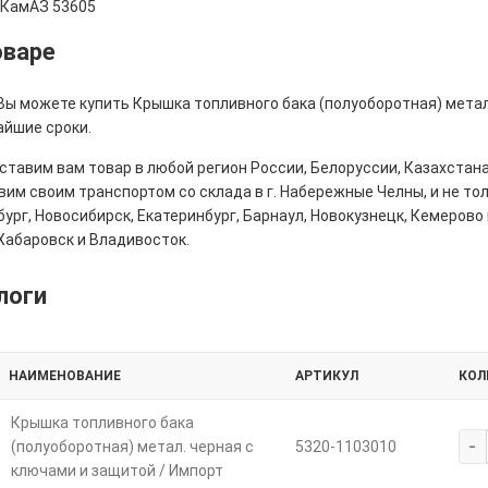
,КамАЗ 53605
оваре
 Вы можете купить Крышка топливного бака (полуоборотная) метал
айшие сроки.
тавим вам товар в любой регион России, Белоруссии, Казахстана
им своим транспортом со склада в г. Набережные Челны, и не толь
ург, Новосибирск, Екатеринбург, Барнаул, Новокузнецк, Кемерово 
Хабаровск и Владивосток.
логи
НАИМЕНОВАНИЕ
АРТИКУЛ
КОЛ
Крышка топливного бака
-
(полуоборотная) метал. черная с
5320-1103010
ключами и защитой / Импорт