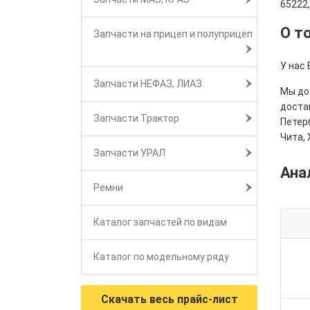
65222
О т
Запчасти на прицеп и полуприцеп
У нас 
Запчасти НЕФАЗ, ЛИАЗ
Мы дос
достав
Запчасти Трактор
Петерб
Чита, 
Запчасти УРАЛ
Ана
Ремни
Каталог запчастей по видам
Каталог по модельному ряду
Скачать весь прайс-лист