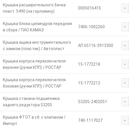
Крышка расширительного бачка
-
0005016415
пласт. 5490 (на горловину)
Крышка блока цилиндров передняя
-
7406-1002260
в сборе / ПАО КАМАЗ
Крышка ящика инструментального
-
АП 65116-3913300
с замком (пластик) / Автопласт
Крышка корпуса переключателя
-
15-1772218
верхняя (ручки КПП) / РОСТАР
Крышка корпуса переключателя
-
15-1772212
боковая (ручки КПП) / РОСТАР
Крышка стакана подшипника
-
53205-2402051
заднего редуктора 53205
Крышка ФТОТ в сб. с клапаном /
-
740-1117027
Импорт