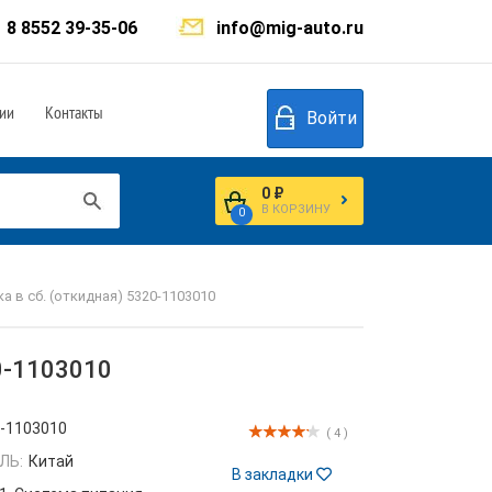
8 8552 39-35-06
info@mig-auto.ru
ии
Контакты
Войти
0 ₽
В КОРЗИНУ
0
 в сб. (откидная) 5320-1103010
0-1103010
-1103010
( 4 )
ЛЬ:
Китай
В закладки