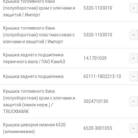
Крышка топливного бака
-
(полуоборотная) хром с ключами и
5320-1103010
защитой / Импорт
Крышка топливного бака
-
(полуоборотная) пластмассовая с
5320-1103010
ключами и защитой / Импорт
Крышка заднего подшипника
-
14.1701039
первичного вала / ПАО КамАЗ
-
Крышка заднего подшипника
65111-1802213-10
Крышка топливного бака
(полуоборотная) хром с ключами и
-
3024710130
защитой (замок нерж.) /
TRUCKMARK
Крышка шкворня нижняя 6520
-
6520-3001055
(алюминиевая)