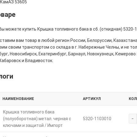
,КамАЗ 53605
оваре
Вы можете купить Крышка топливного бака в сб. (откидная) 5320-
тавим вам товар в любой регион России, Белоруссии, Казахстана
им своим транспортом со склада в г. Набережные Челны, и не толь
ург, Новосибирск, Екатеринбург, Барнаул, Новокузнецк, Кемерово 
Хабаровск и Владивосток.
логи
НАИМЕНОВАНИЕ
АРТИКУЛ
КОЛ
Крышка топливного бака
-
(полуоборотная) метал. черная с
5320-1103010
ключами и защитой / Импорт