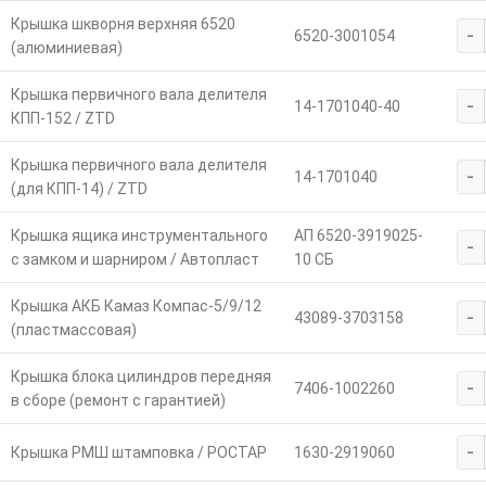
Крышка шкворня верхняя 6520
-
6520-3001054
(алюминиевая)
Крышка первичного вала делителя
-
14-1701040-40
КПП-152 / ZTD
Крышка первичного вала делителя
-
14-1701040
(для КПП-14) / ZTD
Крышка ящика инструментального
АП 6520-3919025-
-
с замком и шарниром / Автопласт
10 СБ
Крышка АКБ Камаз Компас-5/9/12
-
43089-3703158
(пластмассовая)
Крышка блока цилиндров передняя
-
7406-1002260
в сборе (ремонт с гарантией)
-
Крышка РМШ штамповка / РОСТАР
1630-2919060