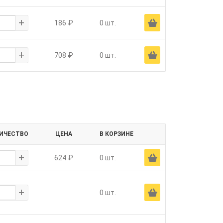
+
Ä
186 ₽
0 шт.
+
Ä
708 ₽
0 шт.
ИЧЕСТВО
ЦЕНА
В КОРЗИНЕ
+
Ä
624 ₽
0 шт.
+
Ä
0 шт.