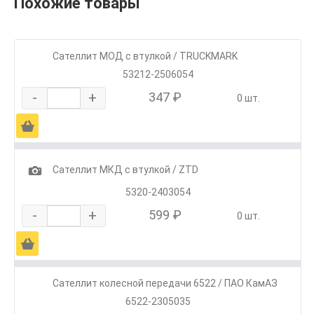
Похожие товары
Сателлит МОД с втулкой / TRUCKMARK
53212-2506054
-
+
347 ₽
0 шт.
Ä
1
Сателлит МКД с втулкой / ZTD
5320-2403054
-
+
599 ₽
0 шт.
Ä
Сателлит колесной передачи 6522 / ПАО КамАЗ
6522-2305035