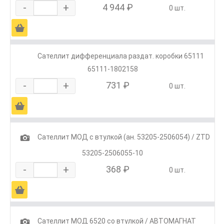
-
+
4 944 ₽
0 шт.
Ä
Сателлит дифференциала раздат. коробки 65111
65111-1802158
-
+
731 ₽
0 шт.
Ä
1
Сателлит МОД с втулкой (ан. 53205-2506054) / ZTD
53205-2506055-10
-
+
368 ₽
0 шт.
Ä
1
Сателлит МОД 6520 со втулкой / АВТОМАГНАТ