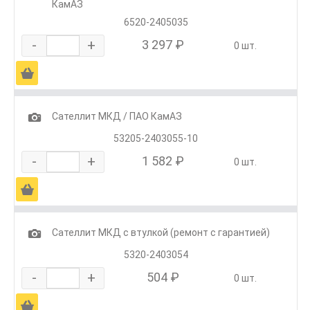
КамАЗ
6520-2405035
-
+
3 297 ₽
0 шт.
Ä
1
Сателлит МКД / ПАО КамАЗ
53205-2403055-10
-
+
1 582 ₽
0 шт.
Ä
1
Сателлит МКД с втулкой (ремонт с гарантией)
5320-2403054
-
+
504 ₽
0 шт.
Ä