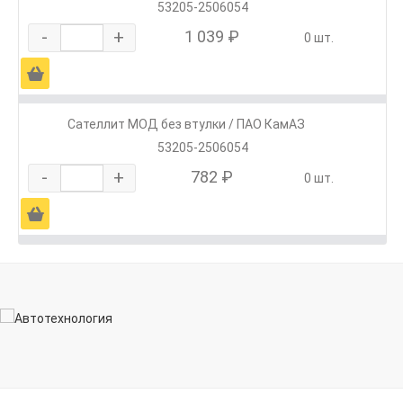
53205-2506054
-
+
1 039 ₽
0 шт.
Ä
Сателлит МОД без втулки / ПАО КамАЗ
53205-2506054
-
+
782 ₽
0 шт.
Ä