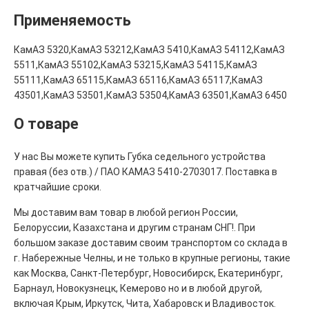
Применяемость
КамАЗ 5320,КамАЗ 53212,КамАЗ 5410,КамАЗ 54112,КамАЗ
5511,КамАЗ 55102,КамАЗ 53215,КамАЗ 54115,КамАЗ
55111,КамАЗ 65115,КамАЗ 65116,КамАЗ 65117,КамАЗ
43501,КамАЗ 53501,КамАЗ 53504,КамАЗ 63501,КамАЗ 6450
О товаре
У нас Вы можете купить Губка седельного устройства
правая (без отв.) / ПАО КАМАЗ 5410-2703017. Поставка в
кратчайшие сроки.
Мы доставим вам товар в любой регион России,
Белоруссии, Казахстана и другим странам СНГ!. При
большом заказе доставим своим транспортом со склада в
г. Набережные Челны, и не только в крупные регионы, такие
как Москва, Санкт-Петербург, Новосибирск, Екатеринбург,
Барнаул, Новокузнецк, Кемерово но и в любой другой,
включая Крым, Иркутск, Чита, Хабаровск и Владивосток.