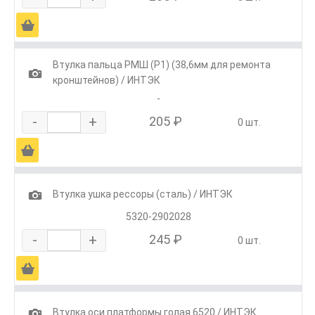
Ä
Втулка пальца РМШ (Р1) (38,6мм для ремонта
1
кронштейнов) / ИНТЭК
-
-
+
205 ₽
0 шт.
Ä
1
Втулка ушка рессоры (сталь) / ИНТЭК
5320-2902028
-
+
245 ₽
0 шт.
Ä
1
Втулка оси платформы голая 6520 / ИНТЭК