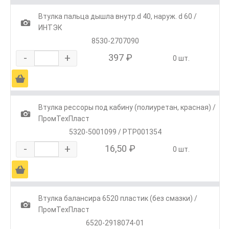
Втулка пальца дышла внутр.d 40, наруж. d 60 /
1
ИНТЭК
8530-2707090
-
+
397 ₽
0 шт.
Ä
Втулка рессоры под кабину (полиуретан, красная) /
1
ПромТехПласт
5320-5001099 / РТР001354
-
+
16,50 ₽
0 шт.
Ä
Втулка балансира 6520 пластик (без смазки) /
1
ПромТехПласт
6520-2918074-01