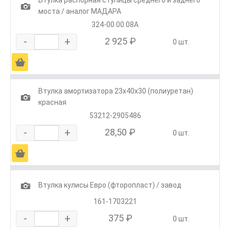
1
моста / аналог МАДАРА
324-00.00.08А
-
+
2 925 ₽
0 шт.
Ä
Втулка амортизатора 23х40х30 (полиуретан)
1
красная
53212-2905486
-
+
28,50 ₽
0 шт.
Ä
1
Втулка кулисы Евро (фторопласт) / завод
161-1703221
-
+
375 ₽
0 шт.