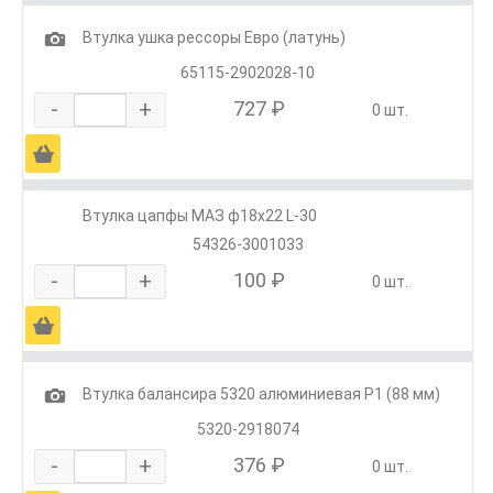
1
Втулка ушка рессоры Евро (латунь)
65115-2902028-10
-
+
727 ₽
0 шт.
Ä
Втулка цапфы МАЗ ф18х22 L-30
54326-3001033
-
+
100 ₽
0 шт.
Ä
1
Втулка балансира 5320 алюминиевая Р1 (88 мм)
5320-2918074
-
+
376 ₽
0 шт.