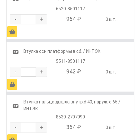
6520-8501117
-
+
964 ₽
0 шт.
Ä
1
Втулка оси платформы в сб. / ИНТЭК
5511-8501117
-
+
942 ₽
0 шт.
Ä
Втулка пальца дышла внутр.d 40, наруж. d 65 /
1
ИНТЭК
8530-2707090
-
+
364 ₽
0 шт.
Ä