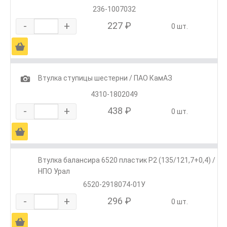
236-1007032
-
+
227 ₽
0 шт.
Ä
1
Втулка ступицы шестерни / ПАО КамАЗ
4310-1802049
-
+
438 ₽
0 шт.
Ä
Втулка балансира 6520 пластик Р2 (135/121,7+0,4) /
НПО Урал
6520-2918074-01У
-
+
296 ₽
0 шт.
Ä