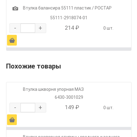
1
Втулка балансира 55111 пластик / РОСТАР
55111-2918074-01
-
+
214 ₽
0 шт.
Ä
Похожие товары
Втулка шкворня упорная МАЗ
6430-3001029
-
+
149 ₽
0 шт.
Ä
Втулка распорная ступицы среднего и заднего