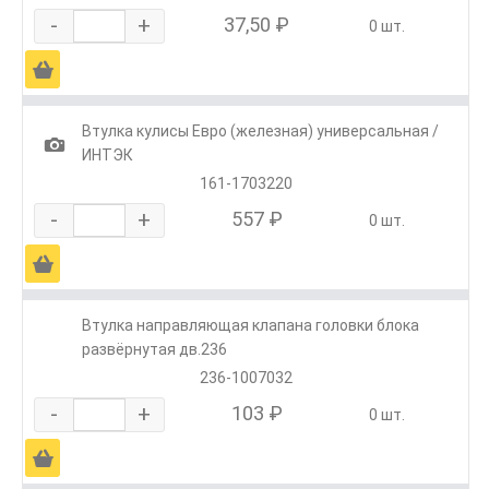
-
+
37,50 ₽
0 шт.
Ä
Втулка кулисы Евро (железная) универсальная /
1
ИНТЭК
161-1703220
-
+
557 ₽
0 шт.
Ä
Втулка направляющая клапана головки блока
развёрнутая дв.236
236-1007032
-
+
103 ₽
0 шт.
Ä