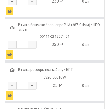
-
+
230 ₽
0 шт.
Ä
Втулка башмака балансира Р1А (d87-0.4мм) / НПО
1
УРАЛ
55111-2918074-01
-
+
230 ₽
0 шт.
Ä
1
Втулка рессоры под кабину / БРТ
5320-5001099
-
+
23 ₽
0 шт.
Ä
Втулка головки блока / БРТ