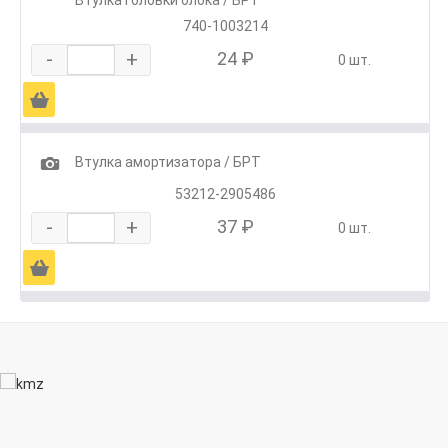
740-1003214
-
+
24 ₽
0 шт.
Ä
1
Втулка амортизатора / БРТ
53212-2905486
-
+
37 ₽
0 шт.
Ä