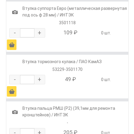
Втулка суппорта Евро (металлическая развернутая
1
под ось ф 28 мм) / ИНТЭК
3501118
-
+
109 ₽
0 шт.
Ä
Втулка тормозного кулака / ПАО КамАЗ
53229-3501170
-
+
49 ₽
0 шт.
Ä
Втулка пальца РМШ (Р2) (39,1мм для ремонта
1
кронштейнов) / ИНТЭК
-
-
+
205 ₽
0 шт.