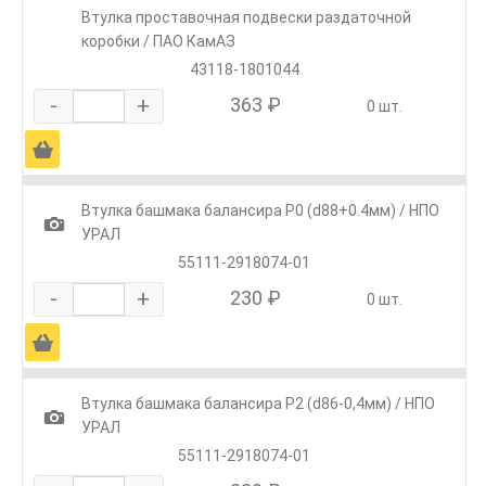
Втулка проставочная подвески раздаточной
коробки / ПАО КамАЗ
43118-1801044
-
+
363 ₽
0 шт.
Ä
Втулка башмака балансира Р0 (d88+0.4мм) / НПО
1
УРАЛ
55111-2918074-01
-
+
230 ₽
0 шт.
Ä
Втулка башмака балансира Р2 (d86-0,4мм) / НПО
1
УРАЛ
55111-2918074-01