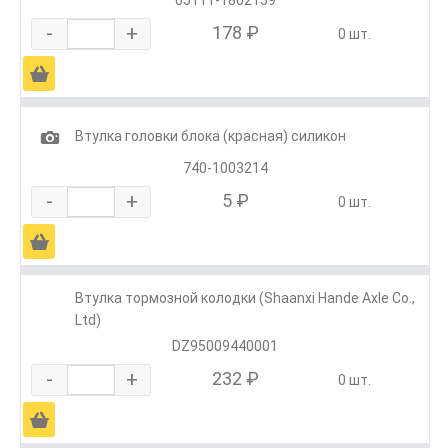
-
+
178 ₽
0 шт.
Ä
1
Втулка головки блока (красная) силикон
740-1003214
-
+
5 ₽
0 шт.
Ä
Втулка тормозной колодки (Shaanxi Hande Axle Co.,
Ltd)
DZ95009440001
-
+
232 ₽
0 шт.
Ä