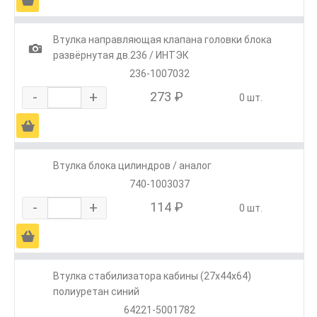
Втулка направляющая клапана головки блока
1
развёрнутая дв.236 / ИНТЭК
236-1007032
-
+
273 ₽
0 шт.
Ä
Втулка блока цилиндров / аналог
740-1003037
-
+
114 ₽
0 шт.
Ä
Втулка стабилизатора кабины (27х44х64)
полиуретан синий
64221-5001782