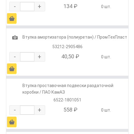
-
+
134 ₽
0 шт.
Ä
1
Втулка амортизатора (полиуретан) / ПромТехПласт
53212-2905486
-
+
40,50 ₽
0 шт.
Ä
Втулка проставочная подвески раздаточной
коробки / ПАО КамАЗ
6522-1801051
-
+
558 ₽
0 шт.
Ä