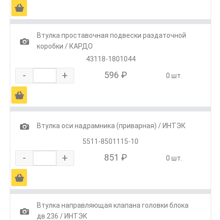
Ä
Втулка проставочная подвески раздаточной
1
коробки / КАРДО
43118-1801044
-
+
596 ₽
0 шт.
Ä
1
Втулка оси надрамника (приварная) / ИНТЭК
5511-8501115-10
-
+
851 ₽
0 шт.
Ä
Втулка направляющая клапана головки блока
1
дв.236 / ИНТЭК