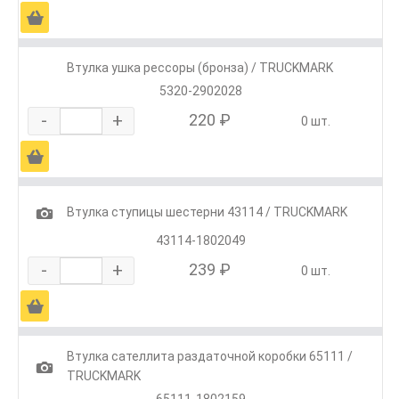
Ä
Втулка ушка рессоры (бронза) / TRUCKMARK
5320-2902028
-
+
220 ₽
0 шт.
Ä
1
Втулка ступицы шестерни 43114 / TRUCKMARK
43114-1802049
-
+
239 ₽
0 шт.
Ä
Втулка сателлита раздаточной коробки 65111 /
1
TRUCKMARK
65111-1802159