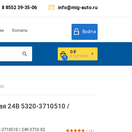
8 8552 39-35-06
info@mig-auto.ru
ии
Контакты
Войти
0 ₽
В КОРЗИНУ
0
-02
ая 24В 5320-3710510 /
-3710510 / 249.3710-02
( 14 )