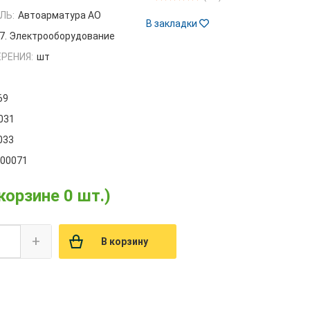
ЛЬ:
Автоарматура АО
В закладки
7. Электрооборудование
РЕНИЯ:
шт
69
.031
033
000071
 корзине 0 шт.)
+
В корзину