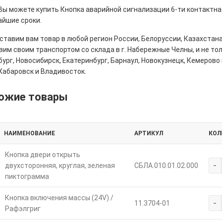
Вы можете купить Кнопка аварийной сигнализации 6-ти контактная
айшие сроки.
тавим вам товар в любой регион России, Белоруссии, Казахстана
им своим транспортом со склада в г. Набережные Челны, и не толь
ург, Новосибирск, Екатеринбург, Барнаул, Новокузнецк, Кемерово 
Хабаровск и Владивосток.
ожие товары
НАИМЕНОВАНИЕ
АРТИКУЛ
КОЛ
Кнопка двери открыть
-
двухсторонняя, круглая, зеленая
СБЛА.010.01.02.000
пиктограмма
Кнопка включения массы (24V) /
-
11.3704-01
Рафэлгриг