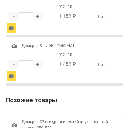
3913010
-
+
1 152 ₽
0 шт.
Ä
1
Домкрат 8т. / АВТОМАГНАТ
3913010
-
+
1 452 ₽
0 шт.
Ä
Похожие товары
Домкрат 32т гидравлический двухштоковый
1
высота 250-530