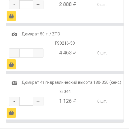
-
+
2 888 ₽
0 шт.
Ä
1
Домкрат 50 т. / ZTD
FS0216-50
-
+
4 463 ₽
0 шт.
Ä
1
Домкрат 4т гидравлический высота 180-350 (кейс)
75044
-
+
1 126 ₽
0 шт.
Ä