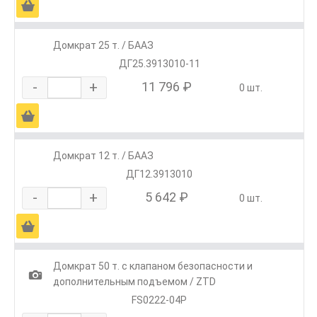
Ä
Домкрат 25 т. / БААЗ
ДГ25.3913010-11
-
+
11 796 ₽
0 шт.
Ä
Домкрат 12 т. / БААЗ
ДГ12.3913010
-
+
5 642 ₽
0 шт.
Ä
Домкрат 50 т. с клапаном безопасности и
1
дополнительным подъемом / ZTD
FS0222-04P