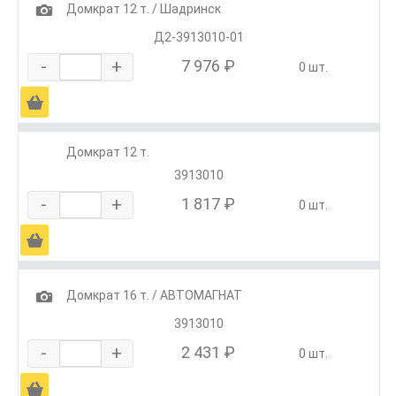
1
Домкрат 12 т. / Шадринск
Д2-3913010-01
-
+
7 976 ₽
0 шт.
Ä
Домкрат 12 т.
3913010
-
+
1 817 ₽
0 шт.
Ä
1
Домкрат 16 т. / АВТОМАГНАТ
3913010
-
+
2 431 ₽
0 шт.
Ä