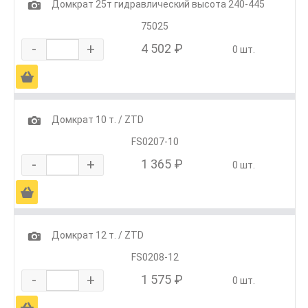
1
Домкрат 25т гидравлический высота 240-445
75025
-
+
4 502 ₽
0 шт.
Ä
1
Домкрат 10 т. / ZTD
FS0207-10
-
+
1 365 ₽
0 шт.
Ä
1
Домкрат 12 т. / ZTD
FS0208-12
-
+
1 575 ₽
0 шт.
Ä