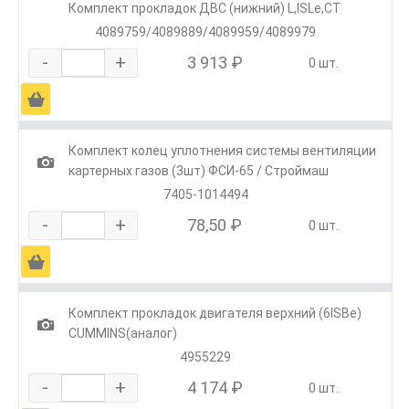
Комплект прокладок ДВС (нижний) L,ISLe,CT
4089759/4089889/4089959/4089979
-
+
3 913 ₽
0 шт.
Ä
Комплект колец уплотнения системы вентиляции
1
картерных газов (3шт) ФСИ-65 / Строймаш
7405-1014494
-
+
78,50 ₽
0 шт.
Ä
Комплект прокладок двигателя верхний (6ISBe)
1
CUMMINS(аналог)
4955229
-
+
4 174 ₽
0 шт.