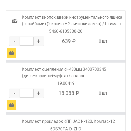
Комплект кнопок двери инструментального ящика
1
(с шайбами) (2 ключа + 2 личинки замка) / Птимаш
5460-6105330-20
-
+
639 ₽
0 шт.
Ä
Комплект сцепления d=430мм 3400700345
(диск+корзина+муфта) / аналог
19.00419
-
+
18 088 ₽
0 шт.
Ä
Комплект прокладок КПП JAC N-120, Компас-12
6DS70TA-D-ZHD