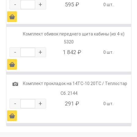
-
+
595 ₽
0 шт.
Ä
Комплект обивок переднего щита кабины (из 4-х)
5320
-
+
1 842 ₽
0 шт.
Ä
1
Комплект прокладок на 14ТС-10 20ТС / Теплостар
Сб. 2144
-
+
291 ₽
0 шт.
Ä