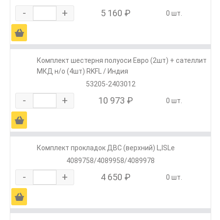
-
+
5 160 ₽
0 шт.
Ä
Комплект шестерня полуоси Евро (2шт) + сателлит
МКД н/о (4шт) RKFL / Индия
53205-2403012
-
+
10 973 ₽
0 шт.
Ä
Комплект прокладок ДВС (верхний) L,ISLe
4089758/4089958/4089978
-
+
4 650 ₽
0 шт.
Ä