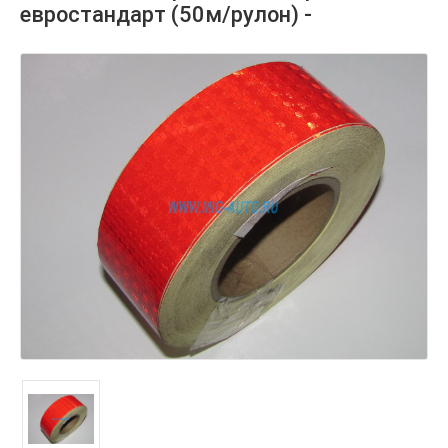
евростандарт (50м/рулон) -