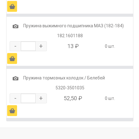
Ä
1
Пружина выжимного подшипника МАЗ (182-184)
182.1601188
-
+
13 ₽
0 шт.
Ä
1
Пружина тормозных колодок / Белебей
5320-3501035
-
+
52,50 ₽
0 шт.
Ä