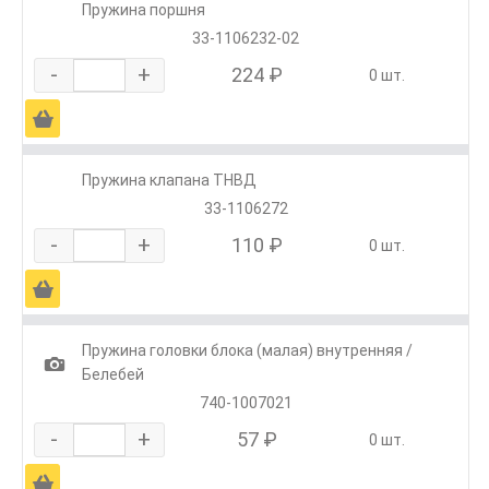
Пружина поршня
33-1106232-02
-
+
224 ₽
0 шт.
Ä
Пружина клапана ТНВД
33-1106272
-
+
110 ₽
0 шт.
Ä
Пружина головки блока (малая) внутренняя /
1
Белебей
740-1007021
-
+
57 ₽
0 шт.
Ä