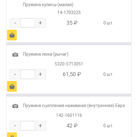
Пружина кулисы (малая)
14-1703225
-
+
35 ₽
0 шт.
Ä
1
Пружина люка (рычаг)
5320-5713051
-
+
61,50 ₽
0 шт.
Ä
1
Пружина сцепления нажимная (внутренняя) Евро
142-1601116
-
+
42 ₽
0 шт.