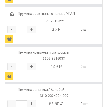
1
Пружина реактивного пальца УРАЛ
375-2919022
-
+
35 ₽
0 шт.
Ä
Пружина крепления платформы
6606-8516033
-
+
149 ₽
0 шт.
Ä
Пружина сальника / Белебей
4310-2304094-009
-
+
56,50 ₽
0 шт.