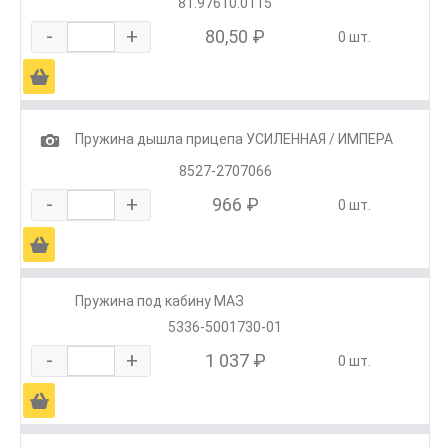
81.97610.0115
-
+
80,50 ₽
0 шт.
Ä
1
Пружина дышла прицепа УСИЛЕННАЯ / ИМПЕРА
8527-2707066
-
+
966 ₽
0 шт.
Ä
Пружина под кабину МАЗ
5336-5001730-01
-
+
1 037 ₽
0 шт.
Ä