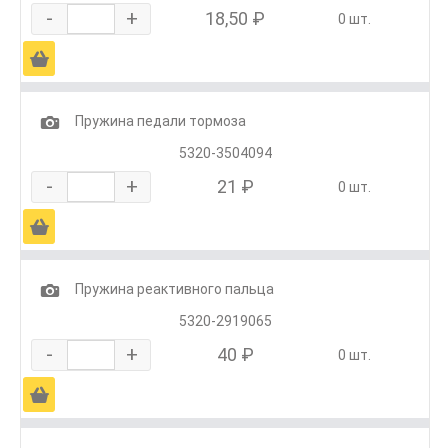
-
+
18,50 ₽
0 шт.
Ä
1
Пружина педали тормоза
5320-3504094
-
+
21 ₽
0 шт.
Ä
1
Пружина реактивного пальца
5320-2919065
-
+
40 ₽
0 шт.
Ä