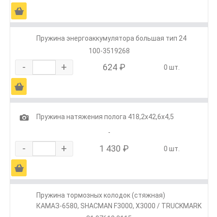
Ä
Пружина энергоаккумулятора большая тип 24
100-3519268
-
+
624 ₽
0 шт.
Ä
1
Пружина натяжения полога 418,2х42,6х4,5
-
-
+
1 430 ₽
0 шт.
Ä
Пружина тормозных колодок (стяжная)
КАМАЗ-6580, SHACMAN F3000, Х3000 / TRUCKMARK