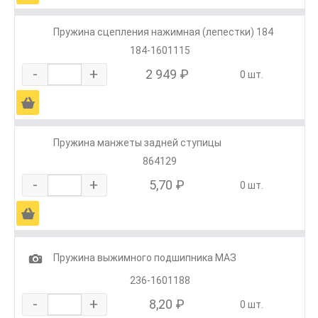
Пружина сцепления нажимная (лепестки) 184
184-1601115
-
+
2 949 ₽
0 шт.
Ä
Пружина манжеты задней ступицы
864129
-
+
5,70 ₽
0 шт.
Ä
1
Пружина выжимного подшипника МАЗ
236-1601188
-
+
8,20 ₽
0 шт.