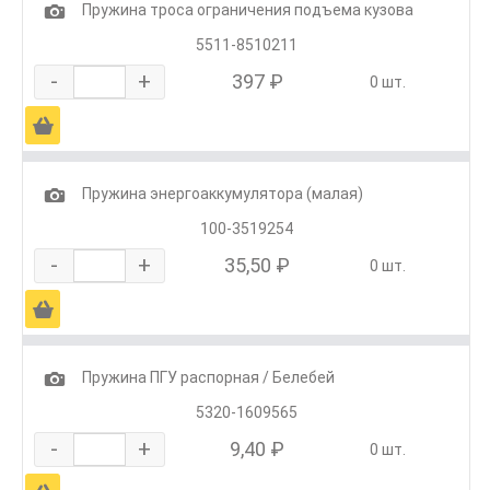
1
Пружина троса ограничения подъема кузова
5511-8510211
-
+
397 ₽
0 шт.
Ä
1
Пружина энергоаккумулятора (малая)
100-3519254
-
+
35,50 ₽
0 шт.
Ä
1
Пружина ПГУ распорная / Белебей
5320-1609565
-
+
9,40 ₽
0 шт.