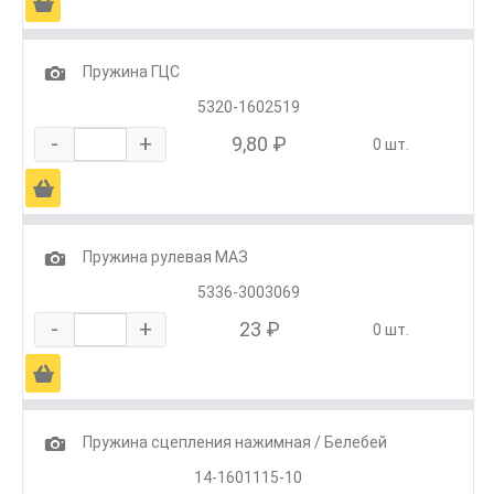
Ä
1
Пружина ГЦС
5320-1602519
-
+
9,80 ₽
0 шт.
Ä
1
Пружина рулевая МАЗ
5336-3003069
-
+
23 ₽
0 шт.
Ä
1
Пружина сцепления нажимная / Белебей
14-1601115-10