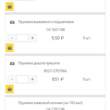
Ä
1
Пружина выжимного подшипника
14-1601188
-
+
9,50 ₽
0 шт.
Ä
1
Пружина дышла прицепа
8527-2707066
-
+
851 ₽
0 шт.
Ä
Пружина замковой шпонки (на 105 вал)
14-1701146