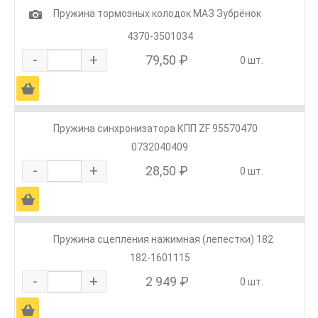
1
Пружина тормозных колодок МАЗ Зубрёнок
4370-3501034
-
+
79,50 ₽
0 шт.
Ä
Пружина синхронизатора КПП ZF 95570470
0732040409
-
+
28,50 ₽
0 шт.
Ä
Пружина сцепления нажимная (лепестки) 182
182-1601115
-
+
2 949 ₽
0 шт.
Ä