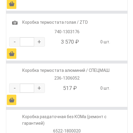
Ä
1
Коробка термостата голая / ZTD
740-1303176
-
+
3 570 ₽
0 шт.
Ä
Коробка термостата алюминий / СПЕЦМАШ
236-1306052
-
+
517 ₽
0 шт.
Ä
Коробка раздаточная без КОМа (ремонт с
гарантией)
6522-1800020