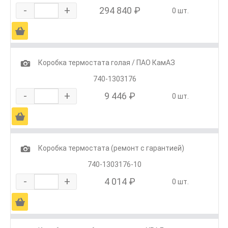
-
+
294 840 ₽
0 шт.
Ä
1
Коробка термостата голая / ПАО КамАЗ
740-1303176
-
+
9 446 ₽
0 шт.
Ä
1
Коробка термостата (ремонт с гарантией)
740-1303176-10
-
+
4 014 ₽
0 шт.
Ä