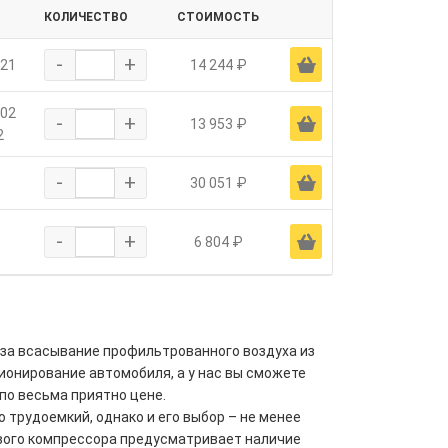
КОЛИЧЕСТВО
СТОИМОСТЬ
-
+
Ä
-21
14 244 ₽
-02
-
+
Ä
13 953 ₽
2
-
+
Ä
30 051 ₽
-
+
Ä
6 804 ₽
за всасывание профильтрованного воздуха из
ионирование автомобиля, а у нас вы сможете
по весьма приятно цене.
трудоемкий, однако и его выбор – не менее
вого компрессора предусматривает наличие