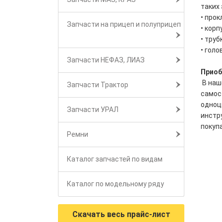
таких 
• прок
Запчасти на прицеп и полуприцеп
• корп
• труб
• голо
Запчасти НЕФАЗ, ЛИАЗ
Приоб
В наш
Запчасти Трактор
самос
одноц
Запчасти УРАЛ
инстр
покуп
Ремни
Каталог запчастей по видам
Каталог по модельному ряду
Скачать весь прайс-лист