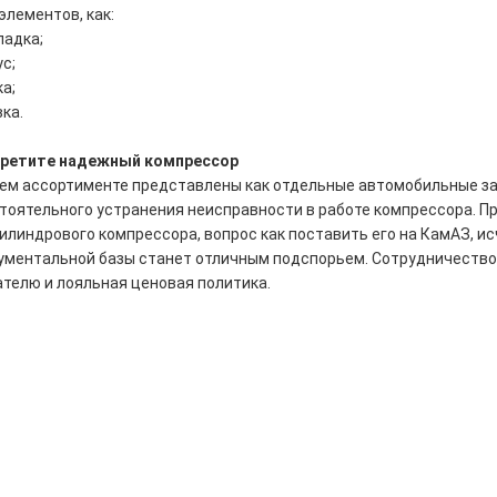
элементов, как:
ладка;
ус;
ка;
вка.
ретите надежный компрессор
ем ассортименте представлены как отдельные автомобильные за
тоятельного устранения неисправности в работе компрессора. П
илиндрового компрессора, вопрос как поставить его на КамАЗ, ис
ументальной базы станет отличным подспорьем. Сотрудничество 
ателю и лояльная ценовая политика.