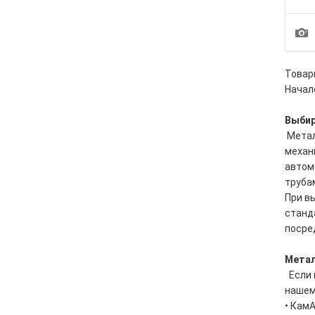
1
Товары
Начало
Выбир
Метал
механ
автом
труба
При в
станда
посре
Метал
Если 
нашем
• КамА