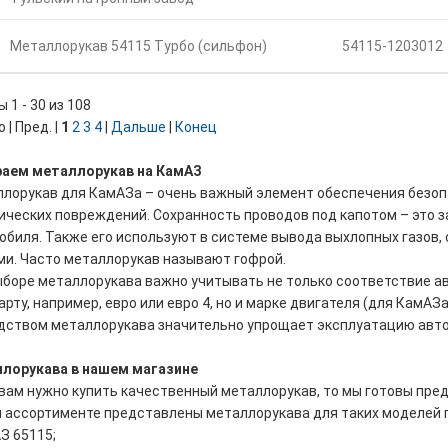
Металлорукав 54115 Турбо (сильфон)
54115-1203012
 1 - 30 из 108
 | Пред. |
1
2
3
4
|
Дальше
|
Конец
аем металлорукав на КамАЗ
лорукав для КамАЗа – очень важный элемент обеспечения безоп
ических повреждений. Сохранность проводов под капотом – это з
обиля. Также его используют в системе вывода выхлопных газов,
ми. Часто металлорукав называют гофрой.
ыборе металлорукава важно учитывать не только соответствие 
рту, например, евро или евро 4, но и марке двигателя (для КамАЗ
дством металлорукава значительно упрощает эксплуатацию авт
лорукава в нашем магазине
вам нужно купить качественный металлорукав, то мы готовы предл
 ассортименте представлены металлорукава для таких моделей гр
З 65115;