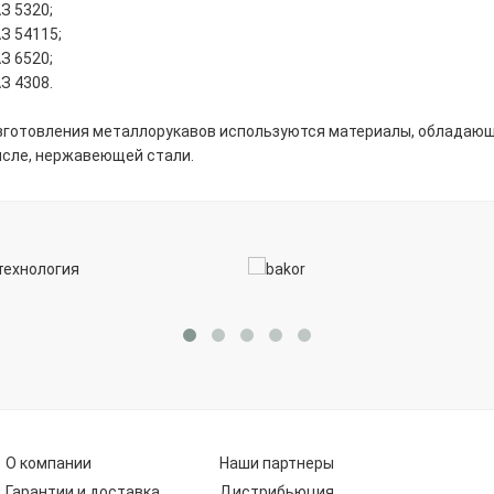
З 5320;
З 54115;
З 6520;
З 4308.
зготовления металлорукавов используются материалы, обладающ
исле, нержавеющей стали.
О компании
Наши партнеры
Гарантии и доставка
Дистрибьюция