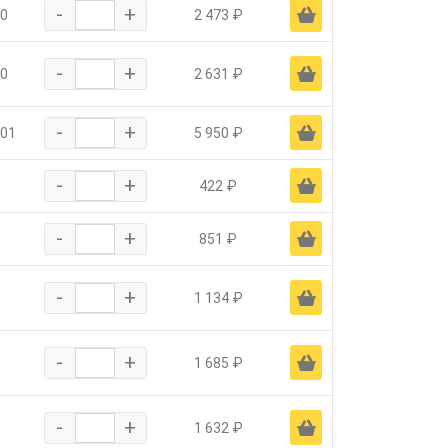
-
+
Ä
0
2 473 ₽
-
+
Ä
0
2 631 ₽
-
+
Ä
-01
5 950 ₽
-
+
Ä
422 ₽
-
+
Ä
851 ₽
-
+
Ä
1 134 ₽
-
+
Ä
1 685 ₽
-
+
Ä
1 632 ₽