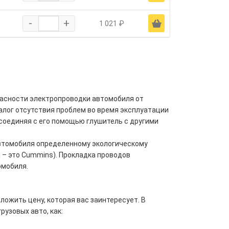
-
+
Ä
1 021 ₽
асности электропроводки автомобиля от
алог отсутствия проблем во время эксплуатации
 соединяя с его помощью глушитель с другими
автомобиля определенному экологическому
а – это Cummins). Прокладка проводов
омобиля.
ожить цену, которая вас заинтересует. В
узовых авто, как: