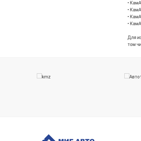
• КамА
• КамА
• КамА
• КамА
Для и
том ч