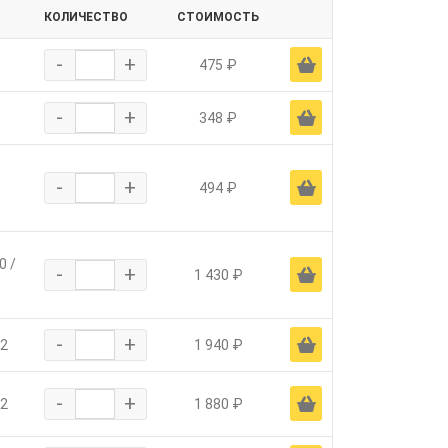
КОЛИЧЕСТВО
СТОИМОСТЬ
-
+
Ä
475 ₽
-
+
Ä
348 ₽
-
+
Ä
494 ₽
0 /
-
+
Ä
1 430 ₽
-
+
Ä
2
1 940 ₽
-
+
Ä
2
1 880 ₽