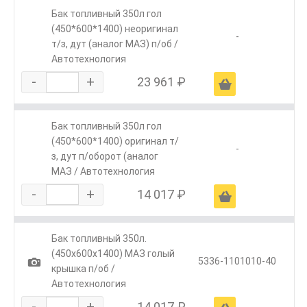
Бак топливный 350л гол
(450*600*1400) неоригинал
-
т/з, дут (аналог МАЗ) п/об /
Автотехнология
-
+
23 961 ₽
Ä
Бак топливный 350л гол
(450*600*1400) оригинал т/
-
з, дут п/оборот (аналог
МАЗ / Автотехнология
-
+
14 017 ₽
Ä
Бак топливный 350л.
(450х600х1400) МАЗ голый
1
5336-1101010-40
крышка п/об /
Автотехнология
-
+
14 017 ₽