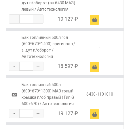
дут п/оборот (ан.6430 МАЗ)
левый / Автотехнология
-
+
19 127 ₽
Ä
Бак топливный 500л гол
(600*670*1400) оригинал т/
-
з, дут п/оборот /
Автотехнология
-
+
18 597 ₽
Ä
Бак топливный 500л.
(600*670*1300) МАЗ голый
1
6430-1101010
крышка п/об правый (Тип G
600х670) / Автотехнология
-
+
19 127 ₽
Ä