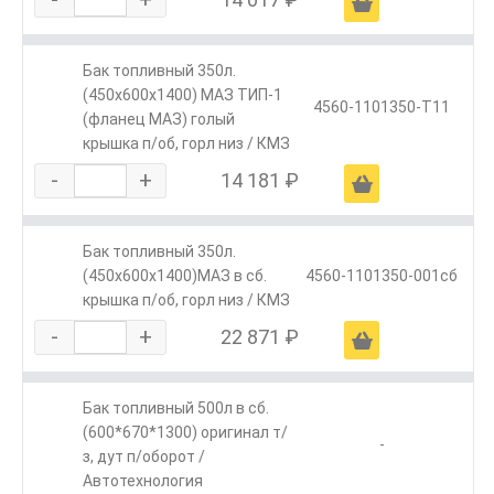
Ä
Бак топливный 350л.
(450х600х1400) МАЗ ТИП-1
4560-1101350-Т11
(фланец МАЗ) голый
крышка п/об, горл низ / КМЗ
-
+
14 181 ₽
Ä
Бак топливный 350л.
(450х600х1400)МАЗ в сб.
4560-1101350-001сб
крышка п/об, горл низ / КМЗ
-
+
22 871 ₽
Ä
Бак топливный 500л в сб.
(600*670*1300) оригинал т/
-
з, дут п/оборот /
Автотехнология