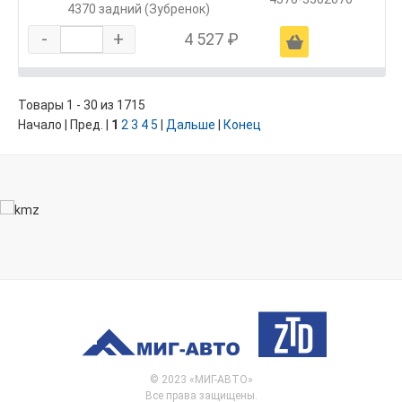
4370 задний (Зубренок)
-
+
4 527 ₽
Ä
Товары 1 - 30 из 1715
Начало | Пред. |
1
2
3
4
5
|
Дальше
|
Конец
© 2023 «МИГ-АВТО»
Все права защищены.