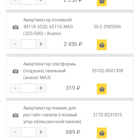
Ä
Амортизатор основной
1
43118, 6520, 65115, МАЗ
50.2-2905006
(325/500) / Аналог
-
+
2 456 ₽
Ä
Амортизатор платформы
1
(подушка) овальный
55102-8501300
(аналог МАЗ)
-
+
319 ₽
Ä
Амортизатор пневмо для
1
рестайл. панели (газовый
2172-8231015
упор облицовочной панели)
-
+
689 ₽
Ä