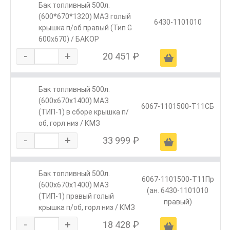
Бак топливный 500л.
(600*670*1320) МАЗ голый
6430-1101010
крышка п/об правый (Тип G
600х670) / БАКОР
-
+
20 451 ₽
Ä
Бак топливный 500л.
(600х670х1400) МАЗ
6067-1101500-Т11СБ
(ТИП-1) в сборе крышка п/
об, горл низ / КМЗ
-
+
33 999 ₽
Ä
Бак топливный 500л.
6067-1101500-Т11Пр
(600х670х1400) МАЗ
(ан. 6430-1101010
(ТИП-1) правый голый
правый)
крышка п/об, горл низ / КМЗ
-
+
18 428 ₽
Ä