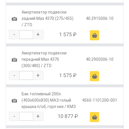
Амортизатор подвески
1
задний Маз 4370 (275/455)
40.2915006-10
/ ZTD
-
+
1 575 ₽
Ä
Амортизатор подвески
1
передний Маз 4370
40.2905006-10
(300/480) / ZTD
-
+
1 575 ₽
Ä
Бак топливный 200л.
1
(450х600х830) МАЗ голый
4560-1101200-001
крышка п/об, горл низ / КМЗ
-
+
10 877 ₽
Ä