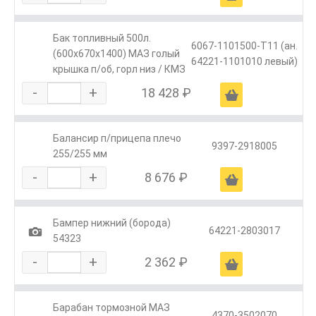
Бак топливный 500л.
6067-1101500-Т11 (ан.
(600х670х1400) МАЗ голый
64221-1101010 левый)
крышка п/об, горл низ / КМЗ
-
+
18 428 ₽
Ä
Балансир п/прицепа плечо
9397-2918005
255/255 мм
-
+
8 676 ₽
Ä
Бампер нижний (борода)
1
64221-2803017
54323
-
+
2 362 ₽
Ä
Барабан тормозной МАЗ
4370-3502070