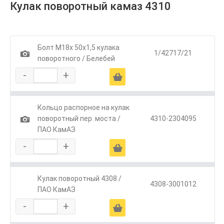
Кулак поворотный камаз 4310
Болт М18х 50х1,5 кулака
1
1/42717/21
поворотного / Белебей
-
+
Ä
Кольцо распорное на кулак
1
поворотный пер. моста /
4310-2304095
ПАО КамАЗ
-
+
Ä
Кулак поворотный 4308 /
4308-3001012
ПАО КамАЗ
-
+
Ä