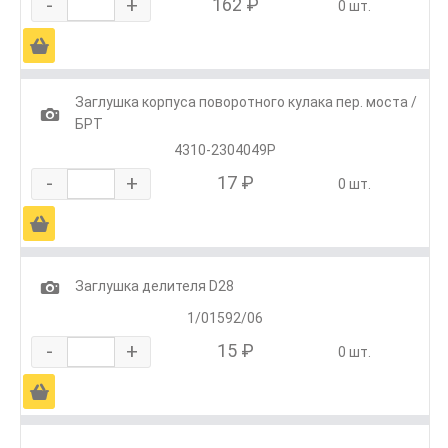
-
+
162 ₽
0 шт.
Ä
Заглушка корпуса поворотного кулака пер. моста /
1
БРТ
4310-2304049Р
-
+
17 ₽
0 шт.
Ä
1
Заглушка делителя D28
1/01592/06
-
+
15 ₽
0 шт.
Ä