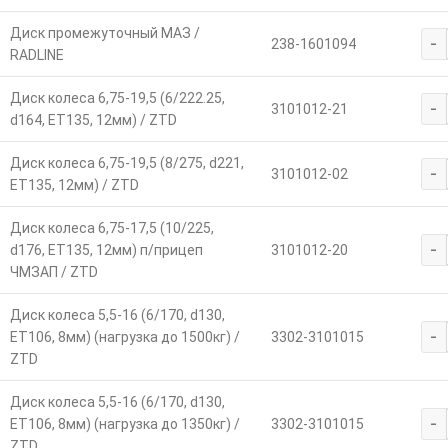
Диск промежуточный МАЗ /
-
238-1601094
RADLINE
Диск колеса 6,75-19,5 (6/222.25,
-
3101012-21
d164, ET135, 12мм) / ZTD
Диск колеса 6,75-19,5 (8/275, d221,
-
3101012-02
ET135, 12мм) / ZTD
Диск колеса 6,75-17,5 (10/225,
-
d176, ET135, 12мм) п/прицеп
3101012-20
ЧМЗАП / ZTD
Диск колеса 5,5-16 (6/170, d130,
-
ET106, 8мм) (нагрузка до 1500кг) /
3302-3101015
ZTD
Диск колеса 5,5-16 (6/170, d130,
-
ET106, 8мм) (нагрузка до 1350кг) /
3302-3101015
ZTD