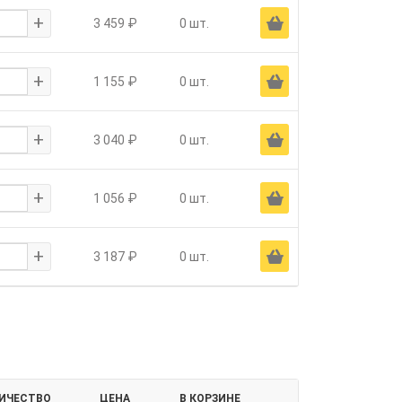
+
Ä
3 459 ₽
0 шт.
+
Ä
1 155 ₽
0 шт.
+
Ä
3 040 ₽
0 шт.
+
Ä
1 056 ₽
0 шт.
+
Ä
3 187 ₽
0 шт.
ИЧЕСТВО
ЦЕНА
В КОРЗИНЕ