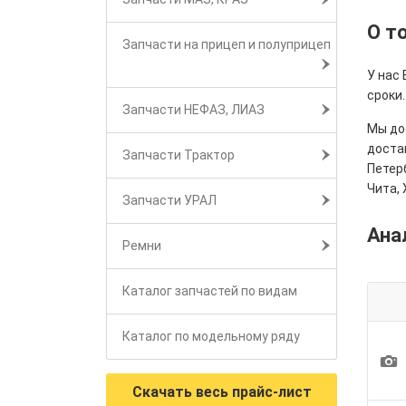
О т
Запчасти на прицеп и полуприцеп
У нас
сроки.
Запчасти НЕФАЗ, ЛИАЗ
Мы дос
достав
Запчасти Трактор
Петерб
Чита, 
Запчасти УРАЛ
Ана
Ремни
Каталог запчастей по видам
Каталог по модельному ряду
1
Скачать весь прайс-лист