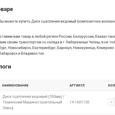
оваре
 Вы можете купить Диск сцепления ведомый (композитное волокно
тавим вам товар в любой регион России, Белоруссии, Казахстана
им своим транспортом со склада в г. Набережные Челны, и не толь
ург, Новосибирск, Екатеринбург, Барнаул, Новокузнецк, Кемерово 
Хабаровск и Владивосток.
логи
НАИМЕНОВАНИЕ
АРТИКУЛ
КОЛ
Диск сцепления ведомый (350мм) /
-
Тюменский Машиностроительный
14-1601130
Завод