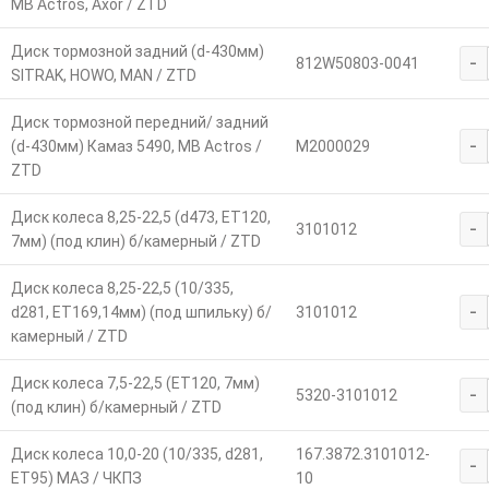
MB Actros, Axor / ZTD
Диск тормозной задний (d-430мм)
-
812W50803-0041
SITRAK, HOWO, MAN / ZTD
Диск тормозной передний/ задний
-
(d-430мм) Камаз 5490, MB Actros /
M2000029
ZTD
Диск колеса 8,25-22,5 (d473, ЕТ120,
-
3101012
7мм) (под клин) б/камерный / ZTD
Диск колеса 8,25-22,5 (10/335,
-
d281, ЕТ169,14мм) (под шпильку) б/
3101012
камерный / ZTD
Диск колеса 7,5-22,5 (ЕТ120, 7мм)
-
5320-3101012
(под клин) б/камерный / ZTD
Диск колеса 10,0-20 (10/335, d281,
167.3872.3101012-
-
ЕТ95) МАЗ / ЧКПЗ
10