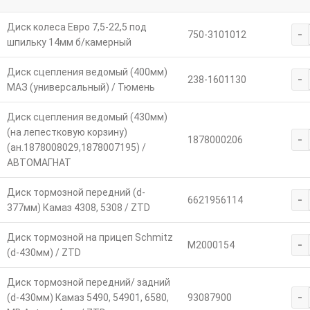
Диск колеса Евро 7,5-22,5 под
-
750-3101012
шпильку 14мм б/камерный
Диск сцепления ведомый (400мм)
-
238-1601130
МАЗ (универсальный) / Тюмень
Диск сцепления ведомый (430мм)
(на лепестковую корзину)
-
1878000206
(ан.1878008029,1878007195) /
АВТОМАГНАТ
Диск тормозной передний (d-
-
6621956114
377мм) Камаз 4308, 5308 / ZTD
Диск тормозной на прицеп Schmitz
-
M2000154
(d-430мм) / ZTD
Диск тормозной передний/ задний
-
(d-430мм) Камаз 5490, 54901, 6580,
93087900