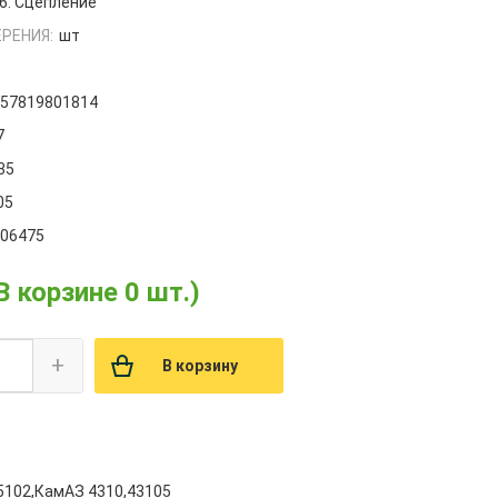
6. Сцепление
РЕНИЯ:
шт
657819801814
7
35
05
006475
В корзине 0 шт.)
+
В корзину
5102,КамАЗ 4310,43105