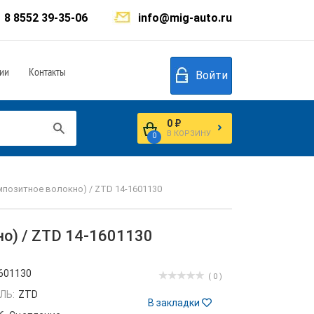
8 8552 39-35-06
info@mig-auto.ru
ии
Контакты
Войти
0 ₽
В КОРЗИНУ
0
позитное волокно) / ZTD 14-1601130
о) / ZTD 14-1601130
601130
( 0 )
ЛЬ:
ZTD
В закладки