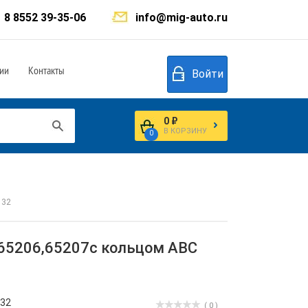
8 8552 39-35-06
info@mig-auto.ru
ии
Контакты
Войти
0 ₽
В КОРЗИНУ
0
132
65206,65207с кольцом ABC
132
( 0 )