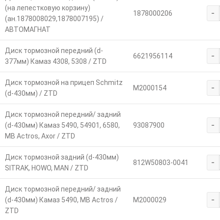
(на лепестковую корзину)
-
1878000206
(ан.1878008029,1878007195) /
АВТОМАГНАТ
Диск тормозной передний (d-
-
6621956114
377мм) Камаз 4308, 5308 / ZTD
Диск тормозной на прицеп Schmitz
-
M2000154
(d-430мм) / ZTD
Диск тормозной передний/ задний
-
(d-430мм) Камаз 5490, 54901, 6580,
93087900
MB Actros, Axor / ZTD
Диск тормозной задний (d-430мм)
-
812W50803-0041
SITRAK, HOWO, MAN / ZTD
Диск тормозной передний/ задний
-
(d-430мм) Камаз 5490, MB Actros /
M2000029
ZTD