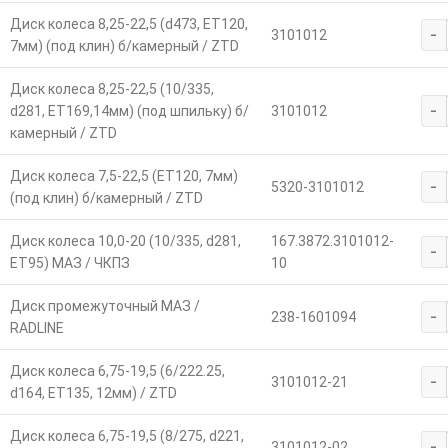
Диск колеса 8,25-22,5 (d473, ЕТ120,
-
3101012
7мм) (под клин) б/камерный / ZTD
Диск колеса 8,25-22,5 (10/335,
-
d281, ЕТ169,14мм) (под шпильку) б/
3101012
камерный / ZTD
Диск колеса 7,5-22,5 (ЕТ120, 7мм)
-
5320-3101012
(под клин) б/камерный / ZTD
Диск колеса 10,0-20 (10/335, d281,
167.3872.3101012-
-
ЕТ95) МАЗ / ЧКПЗ
10
Диск промежуточный МАЗ /
-
238-1601094
RADLINE
Диск колеса 6,75-19,5 (6/222.25,
-
3101012-21
d164, ET135, 12мм) / ZTD
Диск колеса 6,75-19,5 (8/275, d221,
-
3101012-02