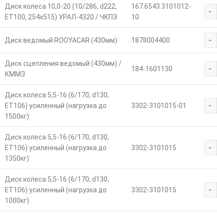
Диск колеса 10,0-20 (10/286, d222,
167.6543.3101012-
-
ЕТ100, 254х515) УРАЛ-4320 / ЧКПЗ
10
-
Диск ведомый ROOYACAR (430мм)
1878004400
Диск сцепления ведомый (430мм) /
-
184-1601130
КММЗ
Диск колеса 5,5-16 (6/170, d130,
-
ET106) усиленный (нагрузка до
3302-3101015-01
1500кг)
Диск колеса 5,5-16 (6/170, d130,
-
ET106) усиленный (нагрузка до
3302-3101015
1350кг)
Диск колеса 5,5-16 (6/170, d130,
-
ET106) усиленный (нагрузка до
3302-3101015
1000кг)