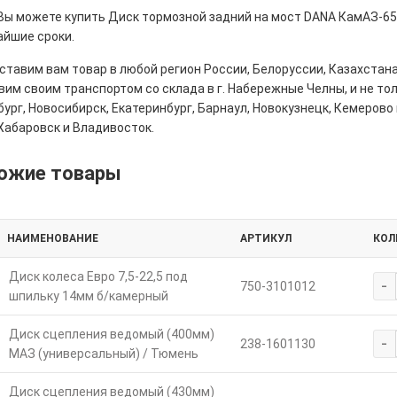
 Вы можете купить Диск тормозной задний на мост DANA КамАЗ-65
айшие сроки.
тавим вам товар в любой регион России, Белоруссии, Казахстана
им своим транспортом со склада в г. Набережные Челны, и не толь
ург, Новосибирск, Екатеринбург, Барнаул, Новокузнецк, Кемерово 
Хабаровск и Владивосток.
ожие товары
НАИМЕНОВАНИЕ
АРТИКУЛ
КОЛ
Диск колеса Евро 7,5-22,5 под
-
750-3101012
шпильку 14мм б/камерный
Диск сцепления ведомый (400мм)
-
238-1601130
МАЗ (универсальный) / Тюмень
Диск сцепления ведомый (430мм)