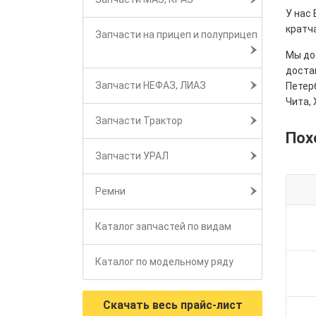
У нас
кратч
Запчасти на прицеп и полуприцеп
Мы дос
достав
Запчасти НЕФАЗ, ЛИАЗ
Петерб
Чита, 
Запчасти Трактор
Пох
Запчасти УРАЛ
Ремни
Каталог запчастей по видам
Каталог по модельному ряду
Скачать весь прайс-лист