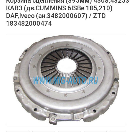
Корзина сцепления (395мм) 4308,43253
КАВЗ (дв.CUMMINS 6ISBe 185,210)
DAF,Iveco (ан.3482000607) / ZTD
183482000474