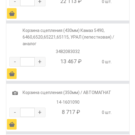
-
+
22 113 ₽
0 шт.
Ä
Корзина сцепления (430мм) Камаз 5490,
6460,6520,65221,65115, УРАЛ (лепестковая) /
аналог
3482083032
-
+
13 467 ₽
0 шт.
Ä
1
Корзина сцепления (350мм) / АВТОМАГНАТ
14-1601090
-
+
8 717 ₽
0 шт.
Ä