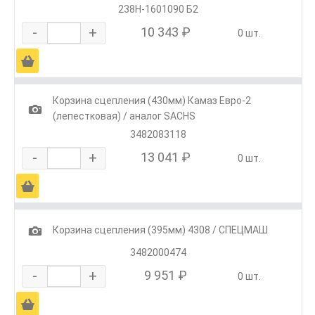
238Н-1601090 Б2
-
+
10 343 ₽
0 шт.
Ä
Корзина сцепления (430мм) Камаз Евро-2
1
(лепестковая) / аналог SACHS
3482083118
-
+
13 041 ₽
0 шт.
Ä
1
Корзина сцепления (395мм) 4308 / СПЕЦМАШ
3482000474
-
+
9 951 ₽
0 шт.
Ä