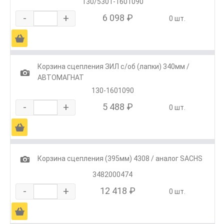
130/5301-1601090
-
+
6 098 ₽
0 шт.
Ä
Корзина сцепления ЗИЛ с/об (лапки) 340мм /
1
АВТОМАГНАТ
130-1601090
-
+
5 488 ₽
0 шт.
Ä
1
Корзина сцепления (395мм) 4308 / аналог SACHS
3482000474
-
+
12 418 ₽
0 шт.
Ä