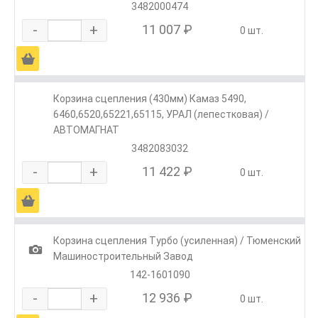
3482000474
-
+
11 007 ₽
0 шт.
Ä
Корзина сцепления (430мм) Камаз 5490,
6460,6520,65221,65115, УРАЛ (лепестковая) /
АВТОМАГНАТ
3482083032
-
+
11 422 ₽
0 шт.
Ä
Корзина сцепления Турбо (усиленная) / Тюменский
1
Машиностроительный Завод
142-1601090
-
+
12 936 ₽
0 шт.