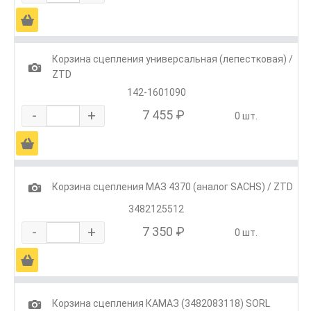
Ä
Корзина сцепления универсальная (лепестковая) /
1
ZTD
142-1601090
-
+
7 455 ₽
0 шт.
Ä
1
Корзина сцепления МАЗ 4370 (аналог SACHS) / ZTD
3482125512
-
+
7 350 ₽
0 шт.
Ä
1
Корзина сцепления КАМАЗ (3482083118) SORL