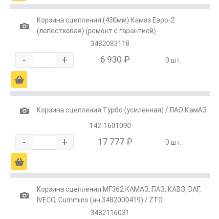
Корзина сцепления (430мм) Камаз Евро-2
1
(лепестковая) (ремонт с гарантией)
3482083118
-
+
6 930 ₽
0 шт.
Ä
1
Корзина сцепления Турбо (усиленная) / ПАО КамАЗ
142-1601090
-
+
17 777 ₽
0 шт.
Ä
Корзина сцепления MF362 КАМАЗ, ПАЗ, КАВЗ, DAF,
1
IVECO, Cummins (ан.3482000419) / ZTD
3482116031