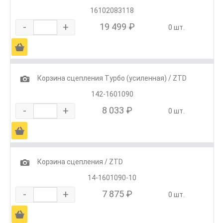
16102083118
-
+
19 499 ₽
0 шт.
Ä
1
Корзина сцепления Турбо (усиленная) / ZTD
142-1601090
-
+
8 033 ₽
0 шт.
Ä
1
Корзина сцепления / ZTD
14-1601090-10
-
+
7 875 ₽
0 шт.
Ä