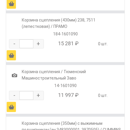
Ä
Корзина сцепления (430мм) 238, 7511
(лепестковая) / ПРАМО
184-1601090
-
+
15 281 ₽
0 шт.
Ä
Корзина сцепления / Тюменский
1
Машиностроительный Заво
14-1601090
-
+
11 997 ₽
0 шт.
Ä
Корзина сцепления (350мм) с выжимным
подшипником (ан.3483000001, 3970505) / CUMMINS