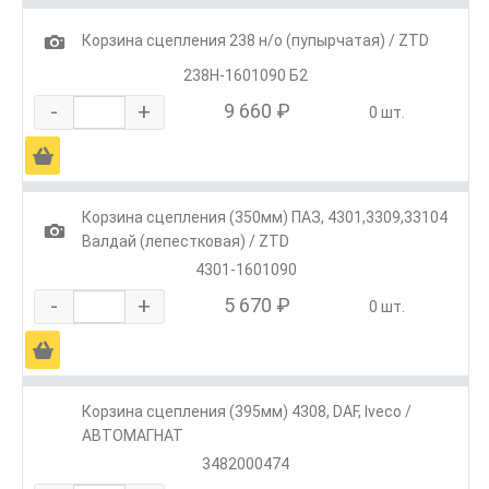
1
Корзина сцепления 238 н/о (пупырчатая) / ZTD
238Н-1601090 Б2
-
+
9 660 ₽
0 шт.
Ä
Корзина сцепления (350мм) ПАЗ, 4301,3309,33104
1
Валдай (лепестковая) / ZTD
4301-1601090
-
+
5 670 ₽
0 шт.
Ä
Корзина сцепления (395мм) 4308, DAF, Iveco /
АВТОМАГНАТ
3482000474