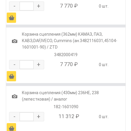
-
+
7 770 ₽
0 шт.
Ä
Корзина сцепления (362мм) КАМАЗ, ПАЗ,
1
КАВЗ,DAF,IVECO, Cummins (ан.3482116031,45104-
1601001-90) / ZTD
3482000419
-
+
7 770 ₽
0 шт.
Ä
Корзина сцепления (430мм) 236НЕ, 238
1
(лепестковая) / аналог
182-1601090
-
+
11 312 ₽
0 шт.
Ä