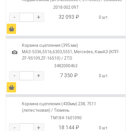
2018 002 097
-
+
32 093 ₽
0 шт.
Ä
Корзина сцепления (395 мм)
1
МАЗ-5336,5516,6303,5551, Mercedes, КамАЗ (КПП-
ZF-9S109,ZF-16S10) / ZTD
3482000463
-
+
7 350 ₽
0 шт.
Ä
Корзина сцепления (430мм) 238, 7511
(лепестковая) / Тюмень
ТМ184-1601090
-
+
18 144 ₽
0 шт.