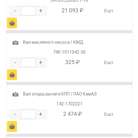
54105-2205011-10
-
+
21 093 ₽
0 шт.
Ä
1
Вал масляного насоса / КМД
740-1011042-30
-
+
325 ₽
0 шт.
Ä
1
Вал опоры рычага КПП / ПАО КамАЗ
142-1702221
-
+
2 474 ₽
0 шт.
Ä