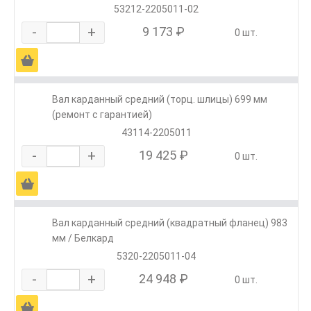
53212-2205011-02
-
+
9 173 ₽
0 шт.
Ä
Вал карданный средний (торц. шлицы) 699 мм
(ремонт с гарантией)
43114-2205011
-
+
19 425 ₽
0 шт.
Ä
Вал карданный средний (квадратный фланец) 983
мм / Белкард
5320-2205011-04
-
+
24 948 ₽
0 шт.
Ä