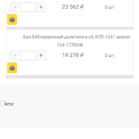
-
+
23 562 ₽
0 шт.
Ä
Вал 044 первичный делителя в сб. КПП-154 / аналог
154-1770040
-
+
19 278 ₽
0 шт.
Ä