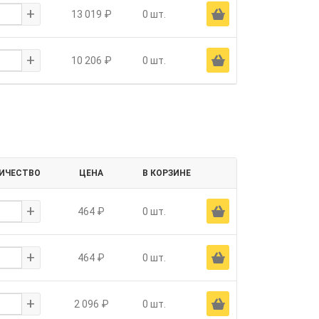
+
Ä
13 019 ₽
0 шт.
+
Ä
10 206 ₽
0 шт.
ИЧЕСТВО
ЦЕНА
В КОРЗИНЕ
+
Ä
464 ₽
0 шт.
+
Ä
464 ₽
0 шт.
+
Ä
2 096 ₽
0 шт.