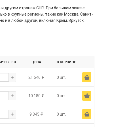
 и другим странам СНГ!. При большом заказе
ко в крупные регионы, такие как Москва, Санкт-
но и в любой другой, включая Крым, Иркутск,
ИЧЕСТВО
ЦЕНА
В КОРЗИНЕ
+
Ä
21 546 ₽
0 шт.
+
Ä
10 180 ₽
0 шт.
+
Ä
9 345 ₽
0 шт.