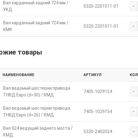
Вал карданный задний 724 мм /
-
5320-2201011-01
УКД
Вал карданный задний 724 мм /
-
5320-2201011-01
КМК
ожие товары
НАИМЕНОВАНИЕ
АРТИКУЛ
КОЛ
Вал ведомый шестерни привода
-
7405-1029154
ТНВД Евро (d=30) / КМД
Вал ведомый шестерни привода
-
7405-1029154
ТНВД Евро (d=26) / КМД
Вал 024 ведущий заднего моста /
-
5320-2402024
КМД