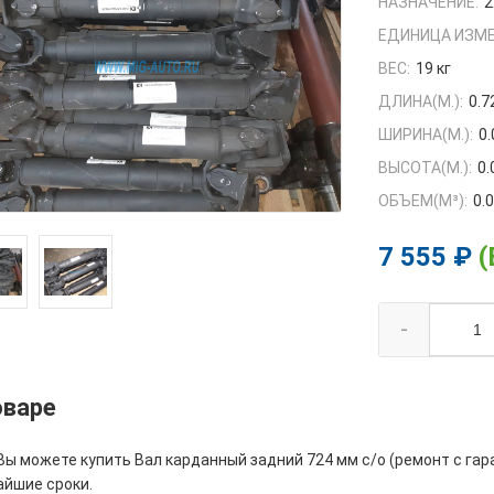
НАЗНАЧЕНИЕ:
2
ЕДИНИЦА ИЗМЕ
ВЕС:
19 кг
ДЛИНА(М.):
0.7
ШИРИНА(М.):
0.
ВЫСОТА(М.):
0.
ОБЪЕМ(M³):
0.
7 555 ₽
(
-
оваре
Вы можете купить Вал карданный задний 724 мм с/о (ремонт с гар
айшие сроки.