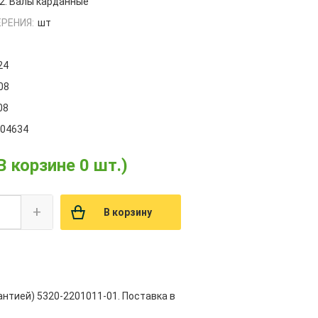
2. Валы карданные
РЕНИЯ:
шт
24
08
08
004634
В корзине 0 шт.)
+
В корзину
антией) 5320-2201011-01. Поставка в