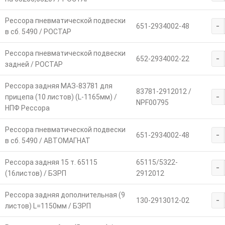
Рессора пневматической подвески
-
651-2934002-48
в сб. 5490 / РОСТАР
Рессора пневматической подвески
-
652-2934002-22
задней / РОСТАР
Рессора задняя МАЗ-83781 для
83781-2912012 /
-
прицепа (10 листов) (L-1165мм) /
NPF00795
НПФ Рессора
Рессора пневматической подвески
-
651-2934002-48
в сб. 5490 / АВТОМАГНАТ
Рессора задняя 15 т. 65115
65115/5322-
-
(16листов) / БЗРП
2912012
Рессора задняя дополнительная (9
-
130-2913012-02
листов) L=1150мм / БЗРП