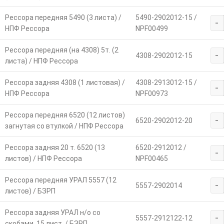
Рессора передняя 5490 (3 листа) /
5490-2902012-15 /
-
НПФ Рессора
NPF00499
Рессора передняя (на 4308) 5т. (2
-
4308-2902012-15
листа) / НПФ Рессора
Рессора задняя 4308 (1 листовая) /
4308-2913012-15 /
-
НПФ Рессора
NPF00973
Рессора передняя 6520 (12 листов)
-
6520-2902012-20
загнутая со втулкой / НПФ Рессора
Рессора задняя 20 т. 6520 (13
6520-2912012 /
-
листов) / НПФ Рессора
NPF00465
Рессора передняя УРАЛ 5557 (12
-
5557-2902014
листов) / БЗРП
Рессора задняя УРАЛ н/о со
-
5557-2912122-12
скобами, 15 лист. / БЗРП