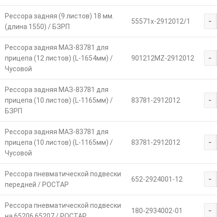
Рессора задняя (9 листов) 18 мм.
-
55571х-2912012/1
(длина 1550) / БЗРП
Рессора задняя МАЗ-83781 для
-
прицепа (12 листов) (L-1654мм) /
901212MZ-2912012
Чусовой
Рессора задняя МАЗ-83781 для
-
прицепа (10 листов) (L-1165мм) /
83781-2912012
БЗРП
Рессора задняя МАЗ-83781 для
-
прицепа (10 листов) (L-1165мм) /
83781-2912012
Чусовой
Рессора пневматической подвески
-
652-2924001-12
передней / РОСТАР
Рессора пневматической подвески
-
180-2934002-01
на 65206,65207 / РОСТАР