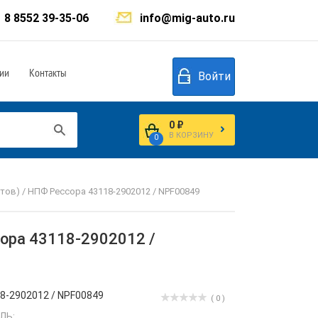
8 8552 39-35-06
info@mig-auto.ru
ии
Контакты
Войти
0 ₽
В КОРЗИНУ
0
тов) / НПФ Рессора 43118-2902012 / NPF00849
сора 43118-2902012 /
8-2902012 / NPF00849
( 0 )
ЛЬ: