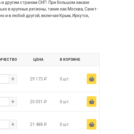
 и другим странам СНГ!. При большом заказе
ко в крупные регионы, такие как Москва, Санкт-
но и в любой другой, включая Крым, Иркутск,
ИЧЕСТВО
ЦЕНА
В КОРЗИНЕ
+
Ä
29 173 ₽
0 шт.
+
Ä
25 031 ₽
0 шт.
+
Ä
21 488 ₽
0 шт.