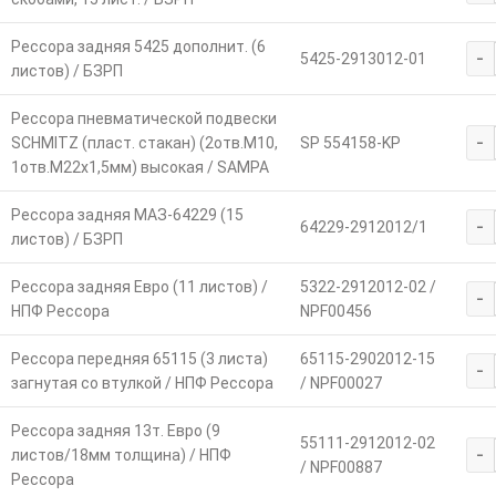
Рессора задняя 5425 дополнит. (6
-
5425-2913012-01
листов) / БЗРП
Рессора пневматической подвески
-
SCHMITZ (пласт. стакан) (2отв.M10,
SP 554158-KP
1отв.M22х1,5мм) высокая / SAMPA
Рессора задняя МАЗ-64229 (15
-
64229-2912012/1
листов) / БЗРП
Рессора задняя Евро (11 листов) /
5322-2912012-02 /
-
НПФ Рессора
NPF00456
Рессора передняя 65115 (3 листа)
65115-2902012-15
-
загнутая со втулкой / НПФ Рессора
/ NPF00027
Рессора задняя 13т. Евро (9
55111-2912012-02
-
листов/18мм толщина) / НПФ
/ NPF00887
Рессора