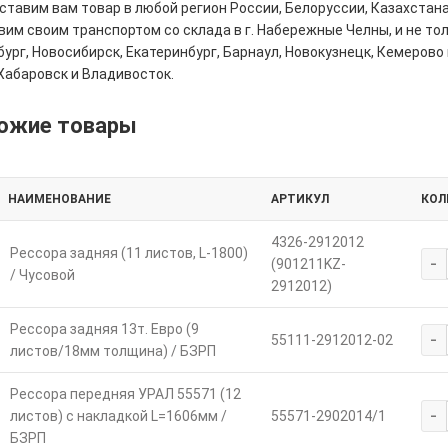
тавим вам товар в любой регион России, Белоруссии, Казахстана
им своим транспортом со склада в г. Набережные Челны, и не толь
ург, Новосибирск, Екатеринбург, Барнаул, Новокузнецк, Кемерово 
Хабаровск и Владивосток.
ожие товары
НАИМЕНОВАНИЕ
АРТИКУЛ
КОЛ
4326-2912012
Рессора задняя (11 листов, L-1800)
-
(901211KZ-
/ Чусовой
2912012)
Рессора задняя 13т. Евро (9
-
55111-2912012-02
листов/18мм толщина) / БЗРП
Рессора передняя УРАЛ 55571 (12
-
листов) с накладкой L=1606мм /
55571-2902014/1
БЗРП